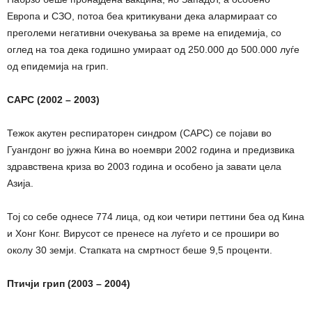
Европа и СЗО, потоа беа критикувани дека алармираат со
преголеми негативни очекувања за време на епидемија, со
оглед на тоа дека годишно умираат од 250.000 до 500.000 луѓе
од епидемија на грип.
САРС (2002 – 2003)
Тежок акутен респираторен синдром (САРС) се појави во
Гуангдонг во јужна Кина во ноември 2002 година и предизвика
здравствена криза во 2003 година и особено ја завати цела
Азија.
Тој со себе однесе 774 лица, од кои четири петтини беа од Кина
и Хонг Конг. Вирусот се пренесе на луѓето и се прошири во
околу 30 земји. Стапката на смртност беше 9,5 проценти.
Птичји грип (2003 – 2004)