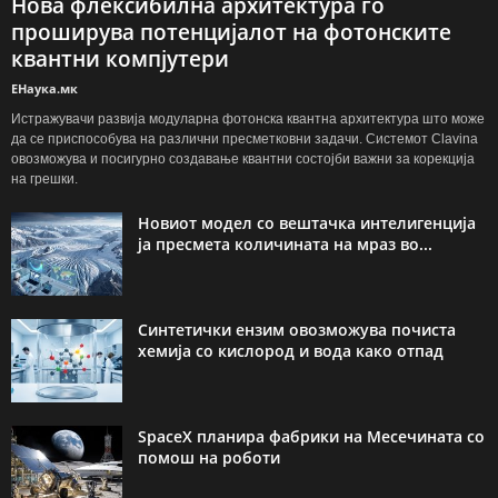
Нова флексибилна архитектура го
проширува потенцијалот на фотонските
квантни компјутери
ЕНаука.мк
Истражувачи развија модуларна фотонска квантна архитектура што може
да се приспособува на различни пресметковни задачи. Системот Clavina
овозможува и посигурно создавање квантни состојби важни за корекција
на грешки.
Новиот модел со вештачка интелигенција
ја пресмета количината на мраз во...
Синтетички ензим овозможува почиста
хемија со кислород и вода како отпад
SpaceX планира фабрики на Месечината со
помош на роботи