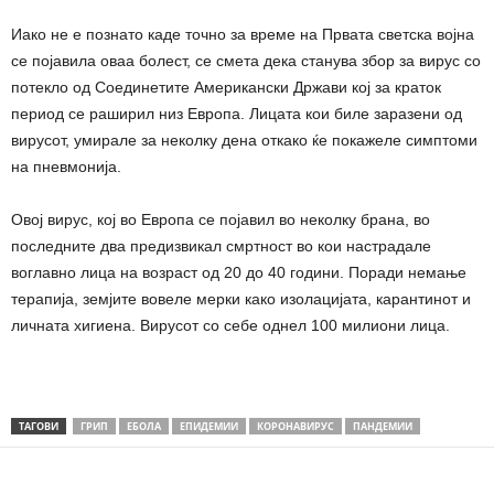
Иако не е познато каде точно за време на Првата светска војна
се појавила оваа болест, се смета дека станува збор за вирус со
потекло од Соединетите Американски Држави кој за краток
период се раширил низ Европа. Лицата кои биле заразени од
вирусот, умирале за неколку дена откако ќе покажеле симптоми
на пневмонија.
Овој вирус, кој во Европа се појавил во неколку брана, во
последните два предизвикал смртност во кои настрадале
воглавно лица на возраст од 20 до 40 години. Поради немање
терапија, земјите вовеле мерки како изолацијата, карантинот и
личната хигиена. Вирусот со себе однел 100 милиони лица.
ТАГОВИ
ГРИП
ЕБОЛА
ЕПИДЕМИИ
КОРОНАВИРУС
ПАНДЕМИИ