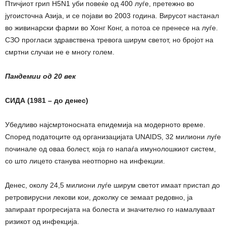
Птичјиот грип H5N1 уби повеќе од 400 луѓе, претежно во
југоисточна Азија, и се појави во 2003 година. Вирусот настанал
во живинарски фарми во Хонг Конг, а потоа се пренесе на луѓе.
СЗО прогласи здравствена тревога ширум светот, но бројот на
смртни случаи не е многу голем.
Пандемии од 20 век
СИДА (1981 – до денес)
Убедливо најсмртоносната епидемија на модерното време.
Според податоците од организацијата UNAIDS, 32 милиони луѓе
починале од оваа болест, која го напаѓа имунолошкиот систем,
со што лицето станува неотпорно на инфекции.
Денес, околу 24,5 милиони луѓе ширум светот имаат пристап до
ретровирусни лекови кои, доколку се земаат редовно, ја
запираат прогресијата на болеста и значително го намалуваат
ризикот од инфекција.