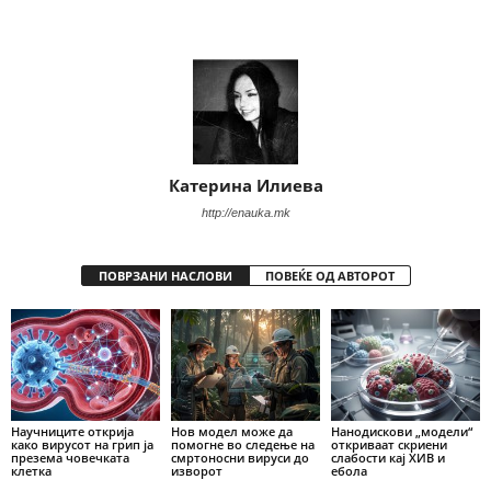
Share
Катерина Илиева
http://enauka.mk
ПОВРЗАНИ НАСЛОВИ
ПОВЕЌЕ ОД АВТОРОТ
Научниците открија
Нов модел може да
Нанодискови „модели“
како вирусот на грип ја
помогне во следење на
откриваат скриени
презема човечката
смртоносни вируси до
слабости кај ХИВ и
клетка
изворот
ебола