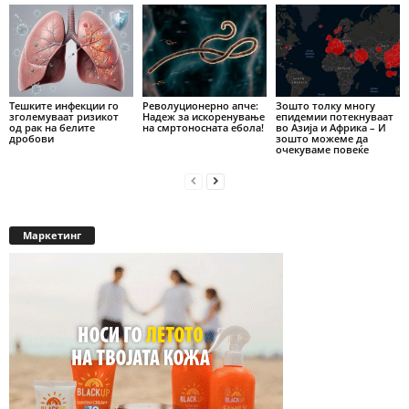
Тешките инфекции го
Револуционерно апче:
Зошто толку многу
зголемуваат ризикот
Надеж за искоренување
епидемии потекнуваат
од рак на белите
на смртоносната ебола!
во Азија и Африка – И
дробови
зошто можеме да
очекуваме повеќе
Маркетинг