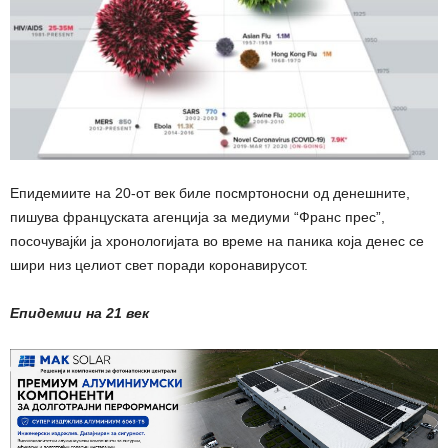
Епидемиите на 20-от век биле посмртоносни од денешните,
пишува француската агенција за медиуми “Франс прес”,
посочувајќи ја хронологијата во време на паника која денес се
шири низ целиот свет поради коронавирусот.
Епидемии на 21 век