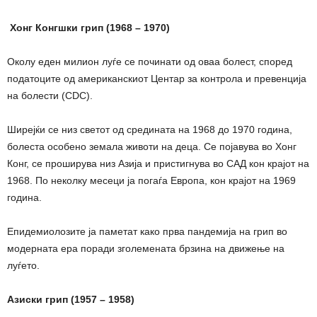
Хонг Конгшки грип
(1968 – 1970)
Околу еден милион луѓе се починати од оваа болест, според
податоците од американскиот Центар за контрола и превенција
на болести (CDC).
Ширејќи се низ светот од средината на 1968 до 1970 година,
болеста особено земала животи на деца. Се појавува во Хонг
Конг, се проширува низ Азија и пристигнува во САД кон крајот на
1968. По неколку месеци ја погаѓа Европа, кон крајот на 1969
година.
Епидемиолозите ја паметат како прва пандемија на грип во
модерната ера поради зголемената брзина на движење на
луѓето.
Азиски грип (1957 – 1958)