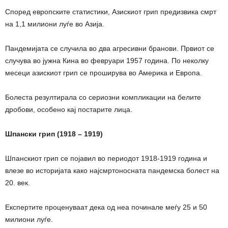
Според европските статистики, Азискиот грип предизвика смрт
на 1,1 милиони луѓе во Азија.
Пандемијата се случила во два агресивни бранови. Првиот се
случува во јужна Кина во февруари 1957 година. По неколку
месеци азискиот грип се проширува во Америка и Европа.
Болеста резултирала со сериозни компликации на белите
дробови, особено кај постарите лица.
Шпански грип (1918 – 1919)
Шпанскиот грип се појавил во периодот 1918-1919 година и
влезе во историјата како најсмртоносната пандемска болест на
20. век.
Експертите проценуваат дека од неа починале меѓу 25 и 50
милиони луѓе.