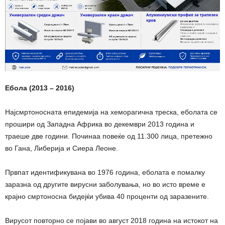
Ебола (2013 – 2016)
Најсмртоносната епидемија на хеморагична треска, еболата се
прошири од Западна Африка во декември 2013 година и
траеше две години. Починаа повеќе од 11.300 лица, претежно
во Гана, Либерија и Сиера Леоне.
Првпат идентификувана во 1976 година, еболата е помалку
заразна од другите вирусни заболувања, но во исто време е
крајно смртоносна бидејќи убива 40 проценти од заразените.
Вирусот повторно се појави во август 2018 година на истокот на