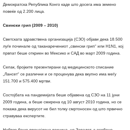
Демократска Република Конго каде што досега има земено
повеќе од 2.200 лица.
Свински грип (2009 – 2010)
Светската здравствена организација (СЗО) објави дека 18.500
луѓе починале од таканаречениот „свински грип“ или H1N1, кој
првпат беше откриен во Мексико и САД во март 2009 година.
Сепак, бројките презентирани од медицинското списание
„Лансет“ се различни и се проценува дека вкупно има меѓу
151.700 и 575.400 мртви.
Состојбата на пандемијата беше објавена од СЗО на 11 јуни
2009 година, а беше смирена од 10 август 2010 година, но се
покажа дека вирусот не бил толку смртоносен од што првично
стравуваа експертите.
Набрзо беше пронајдена вакцина, но Западот, а особено