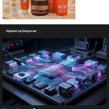
Најново од Енаука.мк