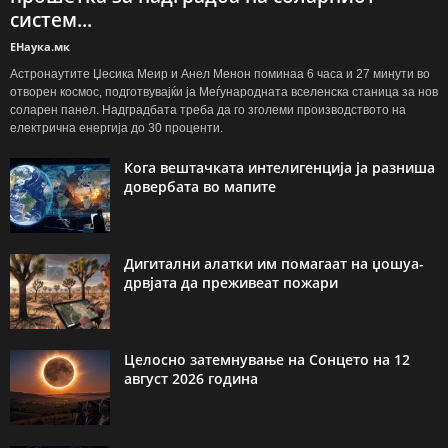
систем...
ЕНаука.мк
Астронаутите Џесика Меир и Анел Менон поминаа 6 часа и 27 минути во
отворен космос, подготвувајќи ја Меѓународната вселенска станица за нов
соларен панел. Надградбата треба да го зголеми производството на
електрична енергија до 30 проценти.
Кога вештачката интелигенција ја разниша
довербата во мапите
Дигитални алатки им помагаат на џошуа-
дрвјата да преживеат пожари
Целосно затемнување на Сонцето на 12
август 2026 година