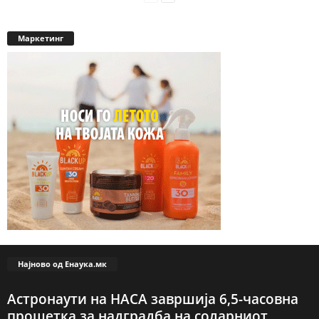
Маркетинг
Најново од Енаука.мк
Астронаути на НАСА завршија 6,5-часовна
прошетка за надградба на соларниот