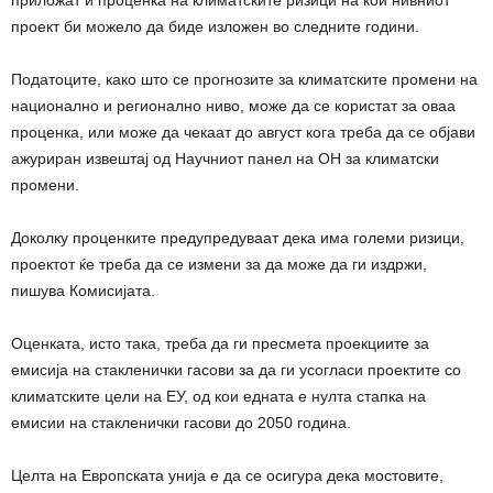
проект би можело да биде изложен во следните години.
Податоците, како што се прогнозите за климатските промени на
национално и регионално ниво, може да се користат за оваа
проценка, или може да чекаат до август кога треба да се објави
ажуриран извештај од Научниот панел на ОН за климатски
промени.
Доколку проценките предупредуваат дека има големи ризици,
проектот ќе треба да се измени за да може да ги издржи,
пишува Комисијата.
Оценката, исто така, треба да ги пресмета проекциите за
емисија на стакленички гасови за да ги усогласи проектите со
климатските цели на ЕУ, од кои едната е нулта стапка на
емисии на стакленички гасови до 2050 година.
Целта на Европската унија е да се осигура дека мостовите,