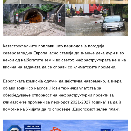
Катастрофалните поплави што периодов ја погодија
северозападна Европа јасно ставија до знаење дека дури и во
некои од најбогатите земји во светот, инфраструктурата не е на
висина на задачата да се справи со климатските промени.
Европската комисија одлучи да дејствува навремено, а вчера
објави водич со наслов „Нови технички упатства за
обезбедување отпорност на инфраструктурни проекти за
климатските промени за периодот 2021-2027 година“ за да ѝ
помогне на Унијата да го спроведе „Европскиот зелен план“.