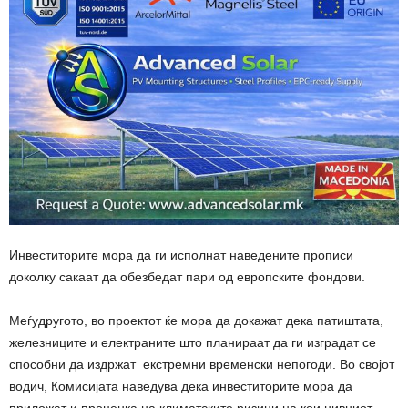
Инвеститорите мора да ги исполнат наведените прописи
доколку сакаат да обезбедат пари од европските фондови.
Меѓудругото, во проектот ќе мора да докажат дека патиштата,
железниците и електраните што планираат да ги изградат се
способни да издржат екстремни временски непогоди. Во својот
водич, Комисијата наведува дека инвеститорите мора да
приложат и проценка на климатските ризици на кои нивниот