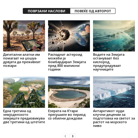
ПОВРЗАНИ НАСЛОВИ
ПОВЕЌЕ ОД АВТОРОТ
Дигитални алатки им
Распаднат астероид
Водите на Земјата
помагаат на џошуа-
можеби ја
остануваат без
дрвјата да преживеат
бомбардирал Земјата
кислород,
пожари
пред 800 милиони
предупредуваат
години
научниците
Една третина од
Езерата на К’гари
Антарктикот нуди
земјоделското
пресушиле во период
клучни децении за
земјиште предизвикува
со обилни дождови
подготовка на светот за
две третини од штетите
растот на морското
ниво