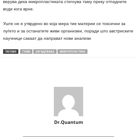
верува дека микропластиката стигнува таму преку отпадните
води кога врне.
Уште не е утврдено во која мера тие материи се токсични за
луѓето и за останатите живи организми, поради што австриските
научници сакаат да направат нови анализи.
ТАГОВИ
ГУМИ
ЗАГАДУВАЊЕ
МИКРОПЛАСТИКА
Share
Dr.Quantum