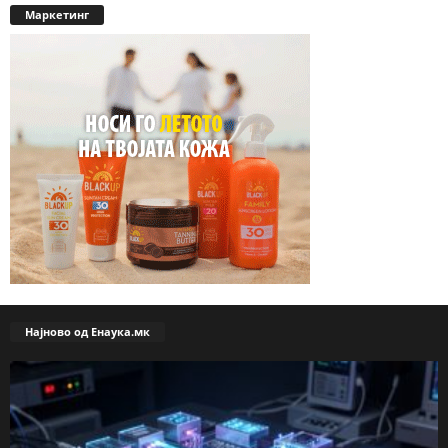
Маркетинг
Најново од Енаука.мк