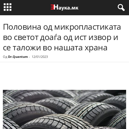
Половина од микропластиката
во светот доаѓа од ист извор и
се таложи во нашата храна
Од
Dr.Quantum
-
12/01/2023
Share