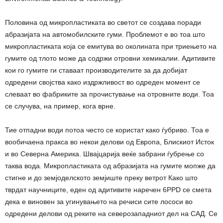
Половина од микропластиката во светот се создава поради
абразијата на автомобилските гуми. Проблемот е во тоа што
микропластиката која се емитува во околината при триењето на
гумите од тлото може да содржи отровни хемикалии. Адитивите
кои го гумите ги ставаат производителите за да добијат
одредени својства како издржливост во одреден момент се
слеваат во фабриките за прочистување на отровните води. Тоа
се случува, на пример, кога врне.
Тие отпадни води потоа често се користат како ѓубриво. Тоа е
вообичаена пракса во некои делови од Европа, Блискиот Исток
и во Северна Америка. Швајцарија веќе забрани ѓубрење со
таква вода. Микропластиката од абразијата на гумите мопже да
стигне и до земјоделското земјиште преку ветрот Како што
тврдат научниците, еден од адитивите наречен 6PPD се смета
дека е виновен за угинувањето на речиси сите лососи во
одредени делови од реките на северозападниот дел на САД. Се