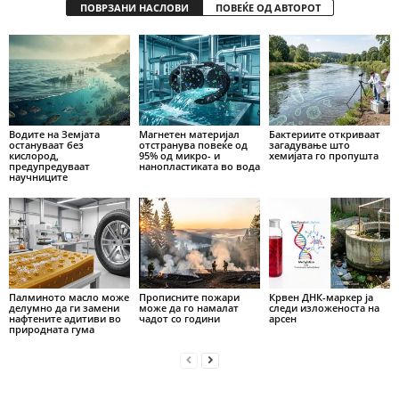
ПОВРЗАНИ НАСЛОВИ
ПОВЕЌЕ ОД АВТОРОТ
Водите на Земјата
Магнетен материјал
Бактериите откриваат
остануваат без
отстранува повеќе од
загадување што
кислород,
95% од микро- и
хемијата го пропушта
предупредуваат
нанопластиката во вода
научниците
Палминото масло може
Прописните пожари
Крвен ДНК-маркер ја
делумно да ги замени
може да го намалат
следи изложеноста на
нафтените адитиви во
чадот со години
арсен
природната гума