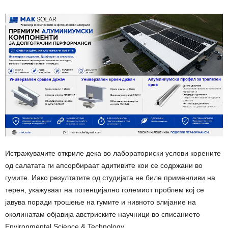
Истражувачите откриле дека во лабораториски услови корените
од салатата ги апсорбираат адитивите кои се содржани во
гумите. Иако резултатите од студијата не биле применливи на
терен, укажуваат на потенцијално големиот проблем кој се
јавува поради трошење на гумите и нивното влијание на
околинатам објавија австриските научници во списанието
Environmental Science & Technology.