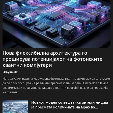
Нова флексибилна архитектура го
проширува потенцијалот на фотонските
квантни компјутери
ЕНаука.мк
Истражувачи развија модуларна фотонска квантна архитектура што може
да се приспособува на различни пресметковни задачи. Системот Clavina
овозможува и посигурно создавање квантни состојби важни за корекција
на грешки.
Новиот модел со вештачка интелигенција
ја пресмета количината на мраз во...