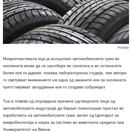
Pixabay
Микропластиката која ја испуштаат автомобилските гуми во
околината може да се насобере во салатата и во останатите
билки кои ги јадеме, покажа лабораториска студија, чии автори
го свртуваат вниманието на една од заканите кои за околината
претставуваат загадување кое го создава собраќајот.
Тоа е повеќе од оправдана причина одговорните лица од
автомобилската индустрија да бараат поеколошки пристап во
изработката на автомобилските гуми, велат од Центарот за
микробиологија и наука за системи во животната средина при
Универзитетот на Виена.