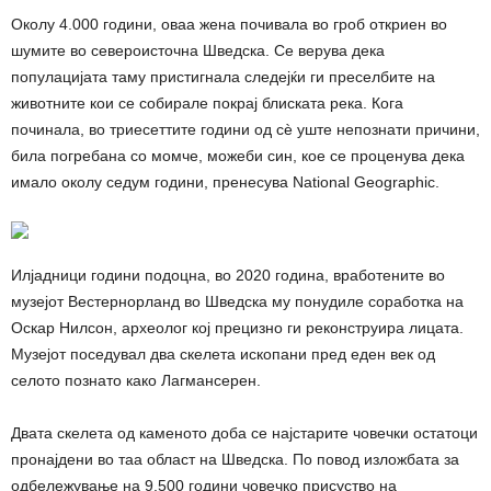
Околу 4.000 години, оваа жена почивала во гроб откриен во
шумите во североисточна Шведска. Се верува дека
популацијата таму пристигнала следејќи ги преселбите на
животните кои се собирале покрај блиската река. Кога
починала, во триесеттите години од сѐ уште непознати причини,
била погребана со момче, можеби син, кое се проценува дека
имало околу седум години, пренесува National Geographic.
Илјадници години подоцна, во 2020 година, вработените во
музејот Вестернорланд во Шведска му понудиле соработка на
Оскар Нилсон, археолог кој прецизно ги реконструира лицата.
Музејот поседувал два скелета ископани пред еден век од
селото познато како Лагмансерен.
Двата скелета од каменото доба се најстарите човечки остатоци
пронајдени во таа област на Шведска. По повод изложбата за
одбележување на 9.500 години човечко присуство на