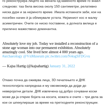
го реконструира лицето на жената од каменото време го знаел
следново: таа била висока околу 150 сантиметри, релативно
ниска дури и за нејзиното време. Имала испакнати заби, кои на
посебен начин ѝ ја обликувале устата. Нејзиниот нос е малку
асиметричен. Очите се ниско поставени, а долната вилица е
прилично мажествено доминантна.
Absolutely love my job. Today we installed a reconstruction of a
stone age woman into our permanent exhibition. Absolutely
amazingly cool. She lived here almost 4 000 years ago.
#archaeology
@VnMuseum
pic.twitter.com/N4ogSFDGvu
— Kajsa Hartig (@kajsahartig)
January 31, 2022
Откако почна да оживува лица, 3D печатењето и ДНК
технологијата напреднаа и му овозможија да дојде до
неверојатни детали. ДНК извлечена од добро сочувани коски
може да ја открие бојата на косата, кожата и очите – три дела за
кои се шпекулираше за време на претходните реконструкции.