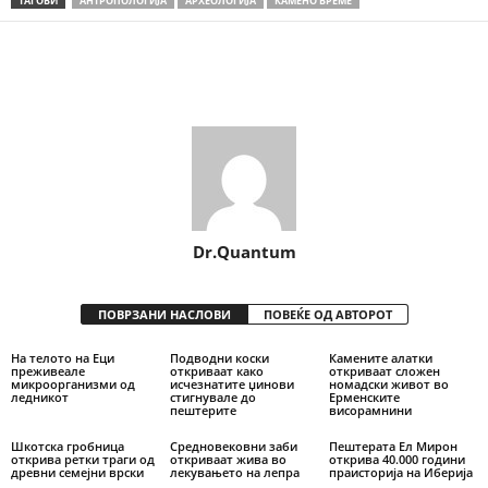
ТАГОВИ
АНТРОПОЛОГИЈА
АРХЕОЛОГИЈА
КАМЕНО ВРЕМЕ
Share
Dr.Quantum
ПОВРЗАНИ НАСЛОВИ
ПОВЕЌЕ ОД АВТОРОТ
На телото на Еци
Подводни коски
Камените алатки
преживеале
откриваат како
откриваат сложен
микроорганизми од
исчезнатите џинови
номадски живот во
ледникот
стигнувале до
Ерменските
пештерите
висорамнини
Шкотска гробница
Средновековни заби
Пештерата Ел Мирон
открива ретки траги од
откриваат жива во
открива 40.000 години
древни семејни врски
лекувањето на лепра
праисторија на Иберија