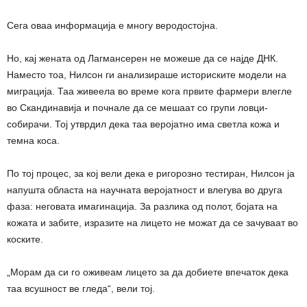
Сега оваа информација е многу веродостојна.
Но, кај жената од Лагмансерен не можеше да се најде ДНК.
Наместо тоа, Нилсон ги анализираше историските модели на
миграција. Таа живеела во време кога првите фармери влегле
во Скандинавија и почнале да се мешаат со групи ловци-
собирачи. Тој утврдил дека таа веројатно има светла кожа и
темна коса.
По тој процес, за кој вели дека е ригорозно тестиран, Нилсон ја
напушта областа на научната веројатност и влегува во друга
фаза: неговата имагинација. За разлика од полот, бојата на
кожата и забите, изразите на лицето не можат да се зачуваат во
коските.
„Морам да си го оживеам лицето за да добиете впечаток дека
таа всушност ве гледа“, вели тој.