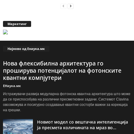
Маркетинг
Најново од Енаука.мк
Нова флексибилна архитектура го
проширува потенцијалот на фотонските
квантни компјутери
ЕНаука.мк
Истражувачи развија модуларна фотонска квантна архитектура што може
да се приспособува на различни пресметковни задачи. Системот Clavina
овозможува и посигурно создавање квантни состојби важни за корекција
на грешки.
Новиот модел со вештачка интелигенција
ја пресмета количината на мраз во...