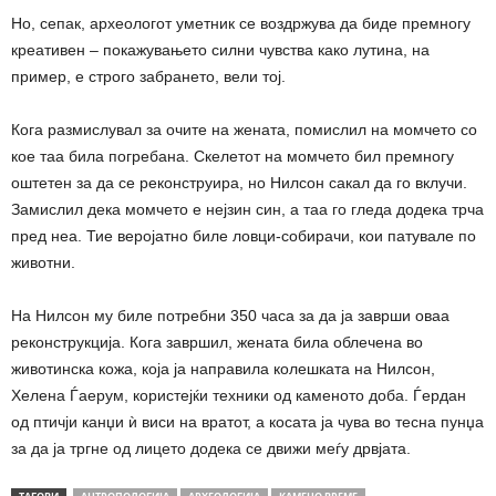
Но, сепак, археологот уметник се воздржува да биде премногу
креативен – покажувањето силни чувства како лутина, на
пример, е строго забрането, вели тој.
Кога размислувал за очите на жената, помислил на момчето со
кое таа била погребана. Скелетот на момчето бил премногу
оштетен за да се реконструира, но Нилсон сакал да го вклучи.
Замислил дека момчето е нејзин син, а таа го гледа додека трча
пред неа. Тие веројатно биле ловци-собирачи, кои патувале по
животни.
На Нилсон му биле потребни 350 часа за да ја заврши оваа
реконструкција. Кога завршил, жената била облечена во
животинска кожа, која ја направила колешката на Нилсон,
Хелена Ѓаерум, користејќи техники од каменото доба. Ѓердан
од птичји канџи ѝ виси на вратот, а косата ја чува во тесна пунџа
за да ја тргне од лицето додека се движи меѓу дрвјата.