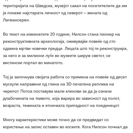
територијата на Шведска, музејот сакал на посетителите да им
ја покаже најстарата личност од северот – жената од
Лагмансерен.
Во текот на изминатите 20 години, Нилсон стана пионер на
реконструктивната археологија, оживувајќи повеќе од сто
одамна мртви човечки предци. Лицата што тој ги реконструира,
за него и за милиони луѓе во музеите ширум светот, се
вистински портал во минатото.
Тој ја започнува својата работа со примена на повеќе од десет
мускули направени од глина на 3D печатена реплика на
черепот. Потоа поставува мали клинови за да ја означи
длабочината на ткивото, која варира во зависност од полот,
возраста, тежината и етничката припадност на поединецот.
Многу карактеристики може точно да се предвидат со
користење на запис оставен во коските. Кога Нилсон почнал да