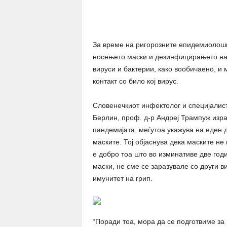
Share
За време на ригорозните епидемиолош
носењето маски и дезинфицирањето на 
вируси и бактерии, како вообичаено, и
контакт со било кој вирус.
Словенечкиот инфектолог и специјалист
Берлин, проф. д-р Андреј Трампуж изра
пандемијата, меѓутоа укажува на еден 
маските. Тој објаснува дека маските не
е добро тоа што во изминативе две го
маски, не сме се заразувале со други в
имунитет на грип.
“Поради тоа, мора да се подготвиме за 