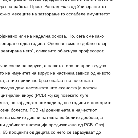
одат на работа. Проф. Роналд Еклс од Универзитетот
можно месеците на затворање го ослабеле имунитетот
ојдневно или на неделна основа. Но, сега сме како
тренирале една година. Одеднаш сме го добиле овој
реагирана него“, сликовито објаснува професорот.
чни соеви на вируси, а нашето тело не произведува
то на имунитет на вирус на настинка зависи од нивото
та, а тие прилично брзо опаѓаат по почетната
лучува дека настинката што есеноска ја покоси
итијален вирус (РСВ) кој кај повеќето луѓе
нка, но кај децата помлади од две години и постарите
зни болести. РСВ кај доенчињата е најчестиот
ие на малите дишни патишта во белите дробови, а
ини добиваат инфекција предизвикана од РСВ. Овој
и, 65 проценти од децата со него се заразуваат до