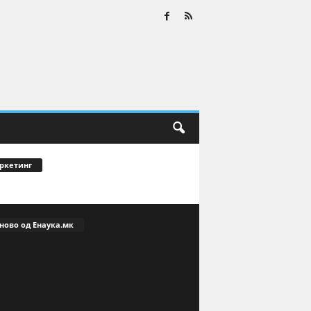
ркетинг
ново од Енаука.мк