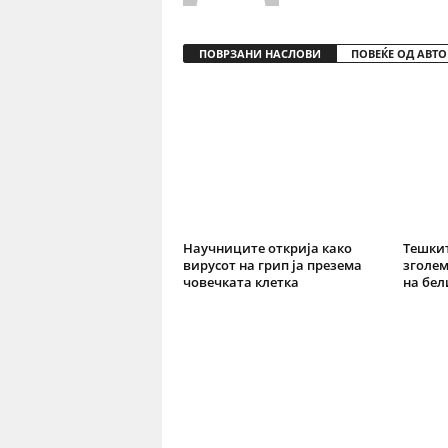
ПОВРЗАНИ НАСЛОВИ
ПОВЕЌЕ ОД АВТО
Научниците открија како
Тешкит
вирусот на грип ја презема
зголем
човечката клетка
на бел