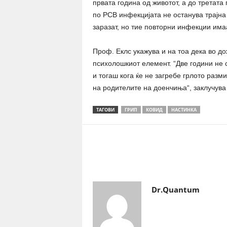
првата година од животот, а до третата
по РСВ инфекцијата не останува трајна
заразат, но тие повторни инфекции има
Проф. Еклс укажува и на тоа дека во д
психолошкиот елемент. “Две години не 
и тогаш кога ќе не загребе грлото разм
на родителите на доенчиња“, заклучува
ТАГОВИ
ГРИП
КОВИД
НАСТИНКА
Share
Dr.Quantum