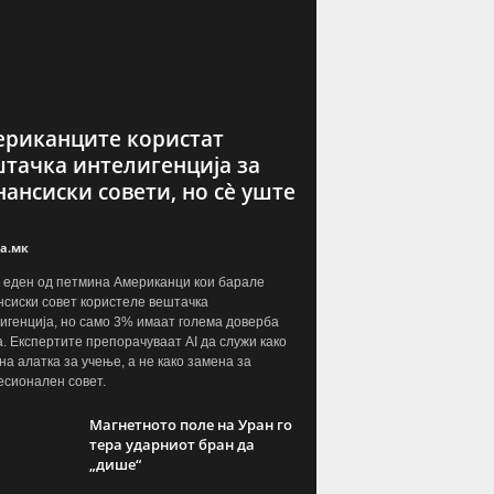
риканците користат
тачка интелигенција за
ансиски совети, но сè уште
а.мк
 еден од петмина Американци кои барале
сиски совет користеле вештачка
игенција, но само 3% имаат голема доверба
а. Експертите препорачуваат AI да служи како
на алатка за учење, а не како замена за
сионален совет.
Магнетното поле на Уран го
тера ударниот бран да
„дише“