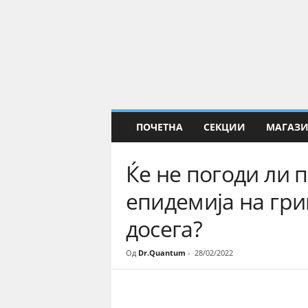
Е
Н
а
у
к
а
ПОЧЕТНА
СЕКЦИИ
МАГАЗ
Ќе не погоди ли 
епидемија на гри
досега?
Од
Dr.Quantum
-
28/02/2022