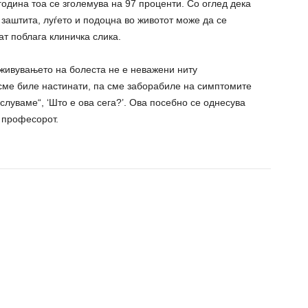
 година тоа се зголемува на 97 проценти. Со оглед дека
 заштита, луѓето и подоцна во животот може да се
ат поблага клиничка слика.
оживувањето на болеста не е неважени ниту
сме биле настинати, па сме заборабиле на симптомите
ислуваме“, ‘Што е ова сега?’. Ова посебно се однесува
 професорот.