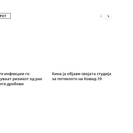
РОТ
е инфекции го
Кина ја објави својата студија
уваат ризикот од рак
за потеклото на Ковид-19
ите дробови