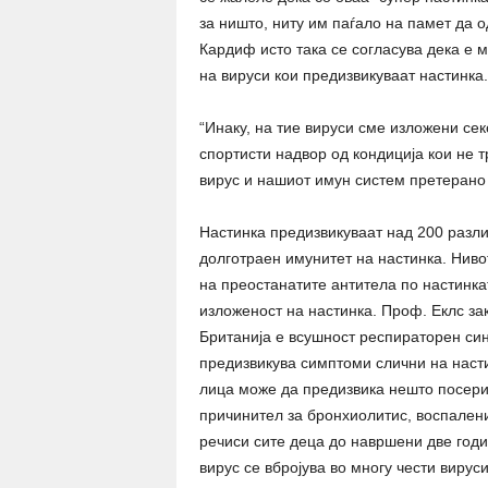
за ништо, ниту им паѓало на памет да 
Кардиф исто така се согласува дека е 
на вируси кои предизвикуваат настинка.
“Инаку, на тие вируси сме изложени сек
спортисти надвор од кондиција кои не 
вирус и нашиот имун систем претерано 
Настинка предизвикуваат над 200 разли
долготраен имунитет на настинка. Ниво
на преостанатите антитела по настинка
изложеност на настинка. Проф. Еклс зак
Британија е всушност респираторен синц
предизвикува симптоми слични на насти
лица може да предизвика нешто посерио
причинител за бронхиолитис, воспален
речиси сите деца до навршени две год
вирус се вбројува во многу чести вирус