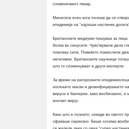
словенечкиот лекар.
Минатата есен кога почнаа да се отвор
епидемија на “најлоши настинки досега“
Британските медиуми пишуваа за лица к
болка во синусите. Чувствувале дела гл
помлаку сила. Повеќето помислиле дека
негативни. Британските научници тогаш 
што го споменуваат и други експерти.
За време на ригорозните епидемиолош
носењето маски и дезинфицирањето на 
вируси и бактерии, како вообичаено, и
контакт вирус.
Како што е познато, секаде во светот п
сфаќаше сериозно. Беше сосема вообич
се жалеле дека со оваа “супер настинка