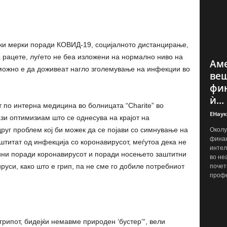
ки мерки поради КОВИД-19, социјалното дистанцирање,
рацете, луѓето не беа изложени на нормално ниво на
Аме
 можно е да доживеат нагло зголемување на инфекции во
веш
фин
ѝ...
 по интерна медицина во болницата “Charite” во
ЕНаук
зи оптимизиам што се однесува на крајот на
друг проблем кој би можек да се појави со симнување на
Околу
финан
 штитат од инфекција со коронавирусот, меѓутоа дека не
интел
дини поради коронавирусот и поради носењето заштитни
во не
ируси, како што е грип, па не сме го добиле потребниот
почет
профе
грипот, бидејќи немавме природен ‘бустер’“, вели