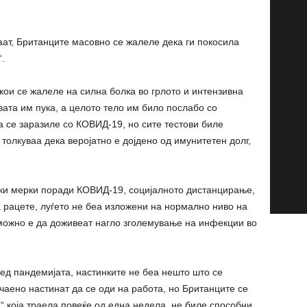
аат, Британците масовно се жалеле дека ги покосила
.
ои се жалеле на силна болка во грлото и интензивна
вата им пука, а целото тело им било послабо со
 се заразиле со КОВИД-19, но сите тестови биле
толкуваа дека веројатно е дојдено од имунитетен долг,
ки мерки поради КОВИД-19, социјалното дистанцирање,
рацете, луѓето не беа изложени на нормално ниво на
 можно е да доживеат нагло зголемување на инфекции во
ред пандемијата, настинките не беа нешто што се
аено настинат да се оди на работа, но Британците се
“ која траела повеќе од една недела, не биле способни