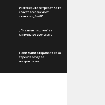
Инженерите се тркаат да го
спасат вселенскиот
телескоп „Swift“
„Плазмен пиштол“ за
хигиена во вселената
Нови мапи откриваат како
теренот создава
микроклими