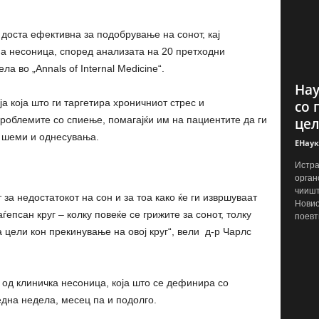
 доста ефективна за подобрување на сонот, кај
а несоница, според анализата на 20 претходни
ла во „Аnnals of Internal Medicine“.
Нау
а која што ги таргетира хроничниот стрес и
со 
проблемите со спиење, помагајќи им на пациентите да ги
цел
 шеми и однесувања.
ЕНаук
Истра
орган
чиишт
за недостатокот на сон и за тоа како ќе ги извршуваат
Новио
ѓепсан круг – колку повеќе се грижите за сонот, толку
поевт
 цели кон прекинување на овој круг“, вели д-р Чарлс
 од клиничка несоница, која што се дефинира со
една недела, месец па и подолго.