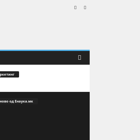
ркетинг
ново од Енаука.мк