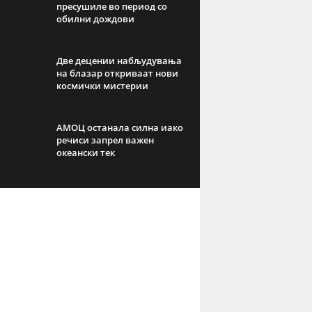
пресушиле во период со
обилни дождови
Две децении набљудувања
на блазар откриваат нови
космички мистерии
АМОЦ останала силна иако
речиси запрел важен
океански тек