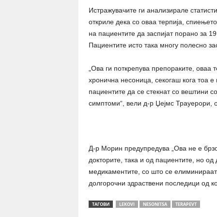
Истражувачите ги анализирале статист
откриле дека со оваа терпија, спиењето
на пациентите да заспијат порано за 19
Пациентите исто така многу полесно зас
„Ова ги поткрепува препораките, оваа т
хронична несоница, секогаш кога тоа е
пациентите да се стекнат со вештини со
симптоми“, вели д-р Џејмс Трауерори,
Д-р Морин предупредува „Ова не е брзо
докторите, така и од пациентите, но од
медикаментите, со што се елиминираат 
долгорочни здраствени последици од ко
ТАГОВИ
LEKOVI
NESONITSA
TERAPEVT