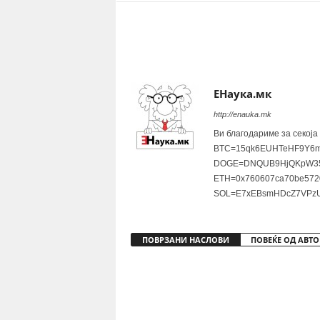
Share
ЕНаука.мк
http://enauka.mk
Ви благодариме за секоја
BTC=15qk6EUHTeHF9Y6m
DOGE=DNQUB9HjQKpW35
ETH=0x760607ca70be572
SOL=E7xEBsmHDcZ7VPzU
ПОВРЗАНИ НАСЛОВИ
ПОВЕЌЕ ОД АВТО