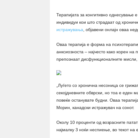
Терапијата за конгитивно однесување е
индивидуи кои што страдаат од хроничн
истражувања
, објавени онлајн оваа неде
Оваа терапија е форма на психотерапиј
анксиозноста – најчесто како корен на 
препознаат дисфункционалните мисли,
„Луѓето со хронична несоница се грижат 
секојдневните обврски, но тоа е еден ма
повеќе останувате будни. Оваа терапија
Морин, канадски истражувач на сонот.
Околу 10 проценти од возрасните патат
најмалку 3 ноќи неспиење, во текот на 