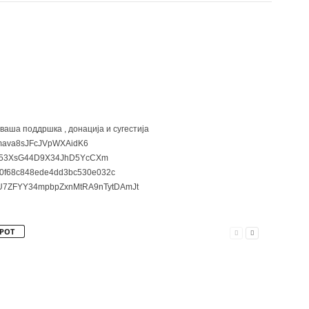
 ваша поддршка , донација и сугестија
ava8sJFcJVpWXAidK6
3XsG44D9X34JhD5YcCXm
0f68c848ede4dd3bc530e032c
7ZFYY34mpbpZxnMtRA9nTytDAmJt
РОТ