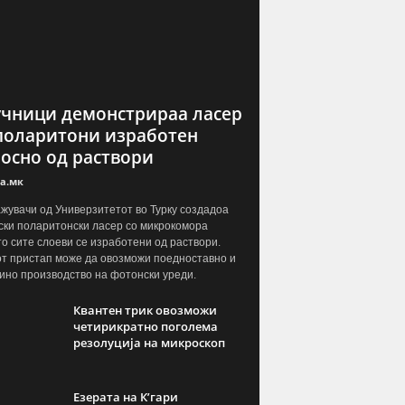
чници демонстрираа ласер
поларитони изработен
осно од раствори
а.мк
жувачи од Универзитетот во Турку создадоа
ски поларитонски ласер со микрокомора
о сите слоеви се изработени од раствори.
т пристап може да овозможи поедноставно и
ино производство на фотонски уреди.
Квантен трик овозможи
четирикратно поголема
резолуција на микроскоп
Езерата на К’гари