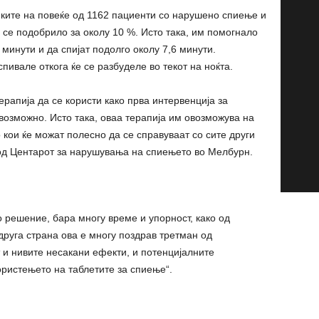
иките на повеќе од 1162 пациенти со нарушено спиење и
 се подобрило за околу 10 %. Исто така, им помогнало
 минути и да спијат подолго околу 7,6 минути.
пивале откога ќе се разбуделе во текот на ноќта.
ерапија да се користи како прва интервенција за
 возможно. Исто така, оваа терапија им овозможува на
 кои ќе можат полесно да се справуваат со сите други
 од Центарот за нарушувања на спиењето во Мелбурн.
 решение, бара многу време и упорност, како од
 друга страна ова е многу поздрав третман од
и нивите несакани ефекти, и потенцијалните
ристењето на таблетите за спиење“.