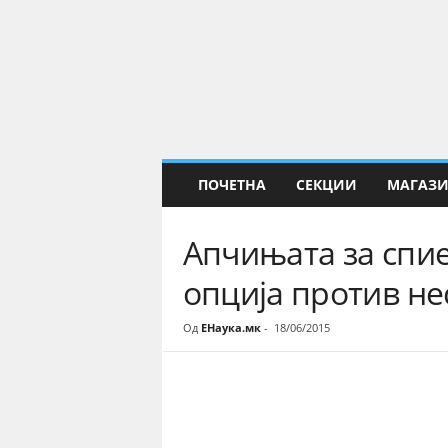
Е
Н
а
у
к
а
ПОЧЕТНА
СЕКЦИИ
МАГАЗ
Апчињата за спие
опција против н
Од
ЕНаука.мк
-
18/06/2015
Share