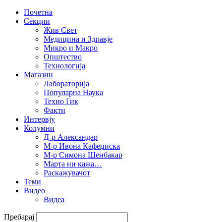
Почетна
Секции
Жив Свет
Медицина и Здравје
Микро и Макро
Општество
Технологија
Магазин
Лабораторија
Популарна Наука
Техно Гик
Факти
Интервју
Колумни
Д-р Александар
М-р Ивона Кафеџиска
М-р Симона Шенбакар
Марта ни кажа…
Раскажувачот
Теми
Видео
Видеа
Пребарај