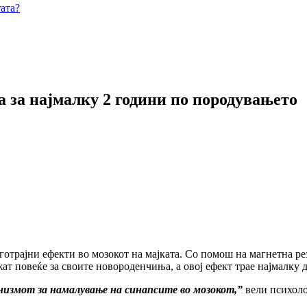
ата?
а за најмалку 2 години по породувањето
отрајни ефекти во мозокот на мајката. Со помош на магнетна рез
ат повеќе за своите новороденчиња, а овој ефект трае најмалку 
низмот за намалување на синапсите во мозокот,”
вели психоло