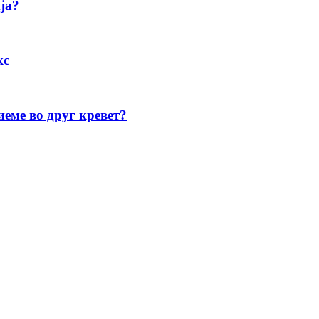
ја?
кс
иеме во друг кревет?