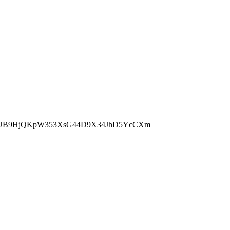
=DNQUB9HjQKpW353XsG44D9X34JhD5YcCXm