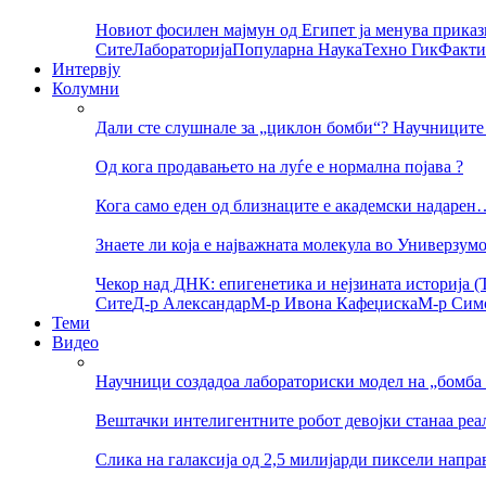
Новиот фосилен мајмун од Египет ја менува приказ
Сите
Лабораторија
Популарна Наука
Техно Гик
Факти
Интервју
Колумни
Дали сте слушнале за „циклон бомби“? Научниците 
Од кога продавањето на луѓе е нормална појава ?
Кога само еден од близнаците е академски надарен
Знаете ли која е најважната молекула во Универзум
Чекор над ДНК: епигенетика и нејзината историја (Т
Сите
Д-р Александар
М-р Ивона Кафеџиска
М-р Сим
Теми
Видео
Научници создадоа лабораториски модел на „бомба 
Вештачки интелигентните робот девојки станаа реа
Слика на галаксија од 2,5 милијарди пиксели напр