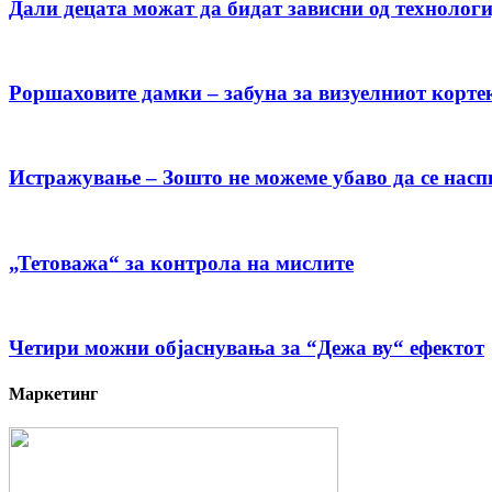
Дали децата можат да бидат зависни од технологи
Роршаховите дамки – забуна за визуелниот корте
Истражување – Зошто не можеме убаво да се насп
„Тетоважа“ за контрола на мислите
Четири можни објаснувања за “Дежа ву“ ефектот
Маркетинг