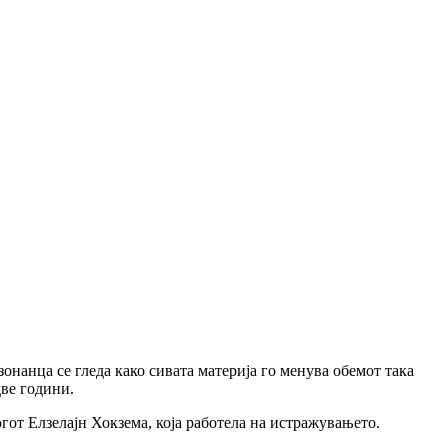
онанца се гледа како сивата материја го менува обемот така
две години.
гот Елзелајн Хокзема, која работела на истражувањето.