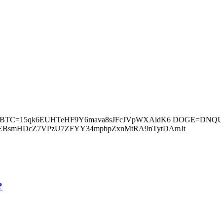
сугестија BTC=15qk6EUHTeHF9Y6mava8sJFcJVpWXAidK6 DOGE
E7xEBsmHDcZ7VPzU7ZFYY34mpbpZxnMtRA9nTytDAmJt
?