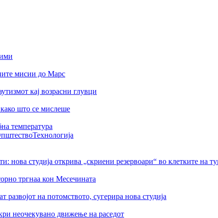
лими
ните мисии до Марс
аутизмот кај возрасни глувци
како што се мислеше
бна температура
пштество
Технологија
ти: нова студија открива „скриени резервоари“ во клетките на т
торно тргнаа кон Месечината
 развојот на потомството, сугерира нова студија
ткри неочекувано движење на раседот