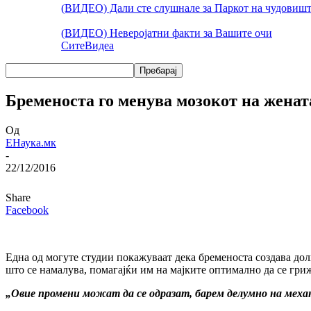
(ВИДЕО) Дали сте слушнале за Паркот на чудовишт
(ВИДЕО) Неверојатни факти за Вашите очи
Сите
Видеа
Бременоста го менува мозокот на женат
Од
ЕНаука.мк
-
22/12/2016
Share
Facebook
Една од могуте студии покажуваат дека бременоста создава долг
што се намалува, помагајќи им на мајките оптимално да се гриж
„Овие промени можат да се одразат, барем делумно на меха