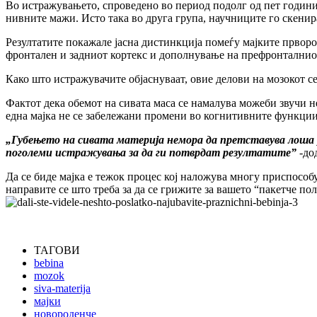
Во истражувањето, спроведено во период подолг од пет години, 
нивните мажи. Исто така во друга група, научниците го скенир
Резултатите покажале јасна дистинкција помеѓу мајките прворо
фронтален и задниот кортекс и дополнување на префронталнио
Како што истражувачите објаснуваат, овие делови на мозокот се
Фактот дека обемот на сивата маса се намалува можеби звучи не
една мајка не се забележани промени во когнитивните функции
„Губењето на сивата материја немора да претставува лоша р
поголеми истражувања за да ги потврдат резултатите”
-дод
Да се биде мајка е тежок процес кој наложува многу приспособ
направите се што треба за да се грижите за вашето “пакетче пол
ТАГОВИ
bebina
mozok
siva-materija
мајки
новороденче