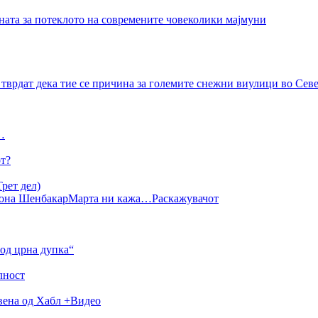
ната за потеклото на современите човеколики мајмуни
тврдат дека тие се причина за големите снежни виулици во Се
…
от?
рет дел)
она Шенбакар
Марта ни кажа…
Раскажувачот
од црна дупка“
лност
авена од Хабл +Видео