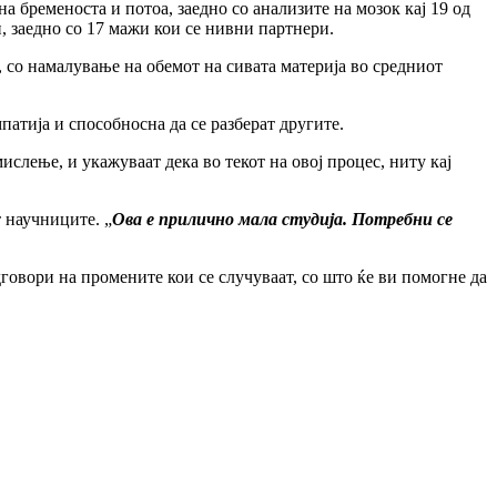
а бременоста и потоа, заедно со анализите на мозок кај 19 од
, заедно со 17 мажи кои се нивни партнери.
 со намалување на обемот на сивата материја во средниот
патија и способносна да се разберат другите.
слење, и укажуваат дека во текот на овој процес, ниту кај
 научниците. „
Ова е прилично мала студија. Потребни се
говори на промените кои се случуваат, со што ќе ви помогне да