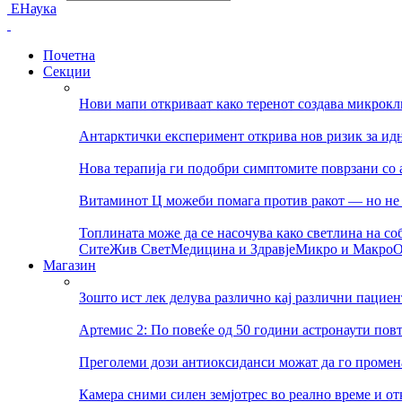
ЕНаука
Почетна
Секции
Нови мапи откриваат како теренот создава микрок
Антарктички експеримент открива нов ризик за ид
Нова терапија ги подобри симптомите поврзани со 
Витаминот Ц можеби помага против ракот — но не 
Топлината може да се насочува како светлина на со
Сите
Жив Свет
Медицина и Здравје
Микро и Макро
О
Магазин
Зошто ист лек делува различно кај различни пациен
Артемис 2: По повеќе од 50 години астронаути пов
Преголеми дози антиоксиданси можат да го променат
Камера сними силен земјотрес во реално време и о