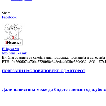
Share
Facebook
ЕНаука.мк
http://enauka.mk
Ви благодариме за секоја ваша поддршка , донација и 
ETH=0x760607ca70be5720f68c848ede4dd3bc530e032c SOL=
ПОВРЗАНИ НАСЛОВИ
ПОВЕЌЕ ОД АВТОРОТ
Дали навистина може да бидете зависни од љубов