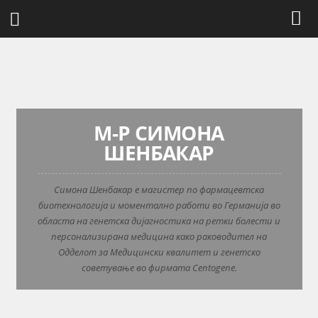
М-Р СИМОНА
ШЕНБАКАР
Симона Шенбакар е магистер по фармацевтска
биотехнологија и моментално работи во Германија во
областа на генетска дијагностика на ретки болести и
персонализирана медицина како раководител на
Одделот за Медицински квалитет и генетско
советување во фирмата Centogene.