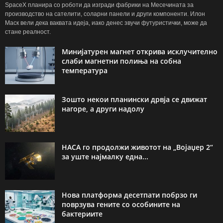
SpaceX планира со роботи да изгради фабрики на Месечината за
производство на сателити, соларни панели и други компоненти. Илон
Маск вели дека ваквата идеја, иако денес звучи футуристички, може да
стане реалност.
Минијатурен магнет открива исклучително
слаби магнетни полиња на собна
температура
Зошто некои планински дрвја се движат
нагоре, а други надолу
НАСА го продолжи животот на „Војаџер 2“
за уште најмалку една...
Нова платформа десетпати побрзо ги
поврзува гените со особините на
бактериите