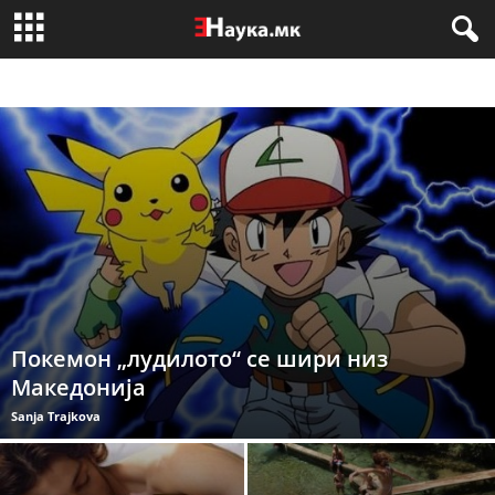
ЛАБОРАТОРИЈА
ПОПУЛАРНА НАУКА
ТЕХНО ГИК
ФАКТИ
Покемон „лудилото“ се шири низ
Македонија
Sanja Trajkova