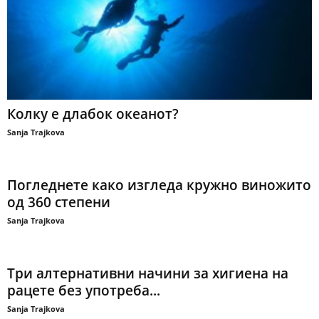
Колку е длабок океанот?
Sanja Trajkova
Погледнете како изгледа кружно виножито
од 360 степени
Sanja Trajkova
Три алтернативни начини за хигиена на
рацете без употреба...
Sanja Trajkova