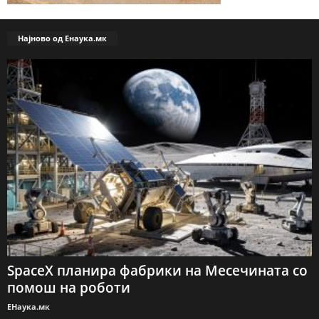
Најново од Енаука.мк
SpaceX планира фабрики на Месечината со
помош на роботи
ЕНаука.мк