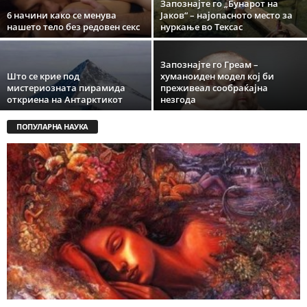
Запознајте го „Бунарот на
6 начини како се менува
Јаков“ – најопасното место за
нашето тело без редовен секс
нуркање во Тексас
Запознајте го Греам –
Што се крие под
хуманоиден модел кој би
мистериозната пирамида
преживеал сообраќајна
откриена на Антарктикот
незгода
ПОПУЛАРНА НАУКА