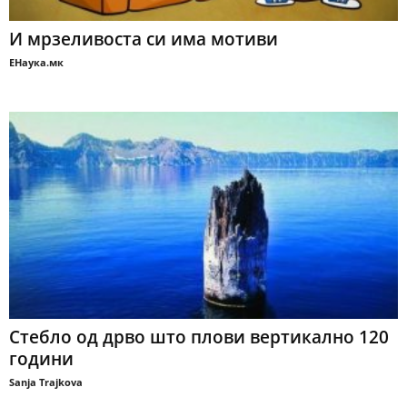
И мрзеливоста си има мотиви
ЕНаука.мк
Стебло од дрво што плови вертикално 120
години
Sanja Trajkova