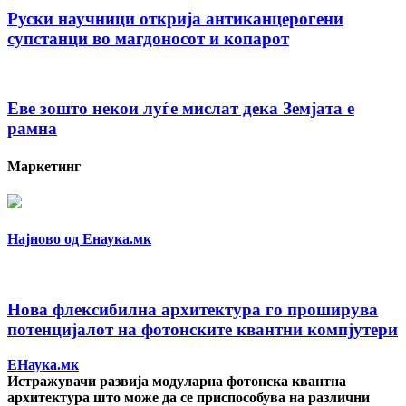
Руски научници открија антиканцерогени
супстанци во магдоносот и копарот
Еве зошто некои луѓе мислат дека Земјата е
рамна
Маркетинг
Најново од Енаука.мк
Нова флексибилна архитектура го проширува
потенцијалот на фотонските квантни компјутери
ЕНаука.мк
Истражувачи развија модуларна фотонска квантна
архитектура што може да се приспособува на различни