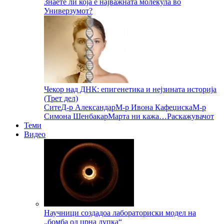
Знаете ли која е најважната молекула во
Универзумот?
Чекор над ДНК: епигенетика и нејзината историја
(Трет дел)
Сите
Д-р Александар
М-р Ивона Кафеџиска
М-р
Симона Шенбакар
Марта ни кажа…
Раскажувачот
Теми
Видео
Научници создадоа лабораториски модел на
„бомба од црна дупка“