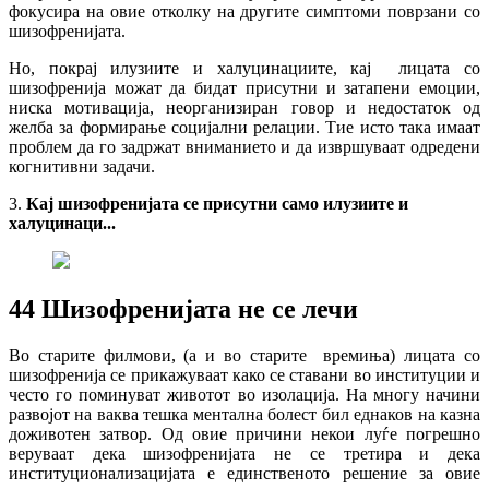
фокусира на овие отколку на другите симптоми поврзани со
шизофренијата.
Но, покрај илузиите и халуцинациите, кај лицата со
шизофренија можат да бидат присутни и затапени емоции,
ниска мотивација, неорганизиран говор и недостаток од
желба за формирање социјални релации. Тие исто така имаат
проблем да го задржат вниманието и да извршуваат одредени
когнитивни задачи.
3.
Кај шизофренијата се присутни само илузиите и
халуцинаци...
4
4
Шизофренијата не се лечи
Во старите филмови, (а и во старите времиња) лицата со
шизофренија се прикажуваат како се ставани во институции и
често го поминуват животот во изолација. На многу начини
развојот на ваква тешка ментална болест бил еднаков на казна
доживотен затвор. Од овие причини некои луѓе погрешно
веруваат дека шизофренијата не се третира и дека
институционализацијата е единственото решение за овие