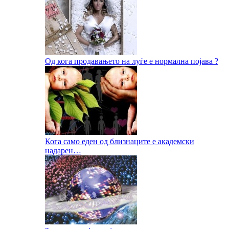
Од кога продавањето на луѓе е нормална појава ?
Кога само еден од близнаците е академски
надарен…