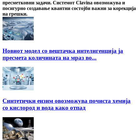
пресметковни задачи. Системот Clavina овозможува и
посигурно создавање квантни состојби важни за корекција
на грешки.
Новиот модел со вештачка интелигенција ја
пресмета количината на мраз во...
Синтетички ензим овозможува почиста хемија
со кислород и вода како отпад