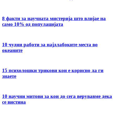
8 факти за научната мистерија што влијае на
само 10% од популацијата
10 чудни работи за најдлабоките места во
океаните
15 психолошки трикови кои е корисно да ги
знаете
10 научни митови за кои до сега верувавме дека
се вистина