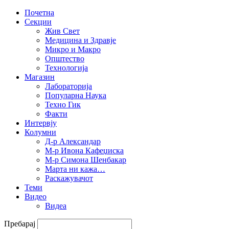
Почетна
Секции
Жив Свет
Медицина и Здравје
Микро и Макро
Општество
Технологија
Магазин
Лабораторија
Популарна Наука
Техно Гик
Факти
Интервју
Колумни
Д-р Александар
М-р Ивона Кафеџиска
М-р Симона Шенбакар
Марта ни кажа…
Раскажувачот
Теми
Видео
Видеа
Пребарај