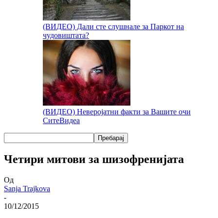
(ВИДЕО) Дали сте слушнале за Паркот на
чудовиштата?
(ВИДЕО) Неверојатни факти за Вашите очи
Сите
Видеа
Четири митови за шизофренијата
Од
Sanja Trajkova
-
10/12/2015