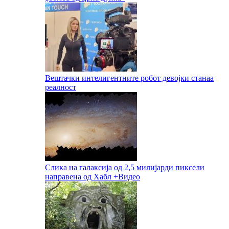
Вештачки интелигентните робот девојки станаа
реалност
Слика на галаксија од 2,5 милијарди пиксели
направена од Хабл +Видео