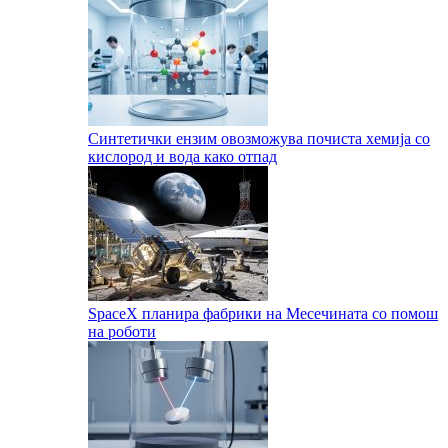
Синтетички ензим овозможува почиста хемија со
кислород и вода како отпад
SpaceX планира фабрики на Месечината со помош
на роботи