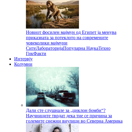
Новиот фосилен мајмун од Египет ја менува
приказната за потеклото на современите
човеколики мајмуни
Сите
Лабораторија
Популарна Наука
Техно
Гик
Факти
Интервју
Колумни
Дали сте слушнале за „циклон бомби“?
Научниците тврдат дека тие се причина за
големите снежни виулици во Северна Америка