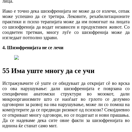
лица.
Иако е точно дека шизофренијата не може да се излечи, сепак
може успешно да се третира. Лековите, рехабилитационите
практики и психо терапијата може да им помогнат на лицата
со шизофренија да водат независен и продуктивен живот. Со
соодветен третман, многу луѓе со шизофренија може да
изгледаат потполно здрави.
4.
Шизофренијата не се лечи
5
5
Има уште многу да се учи
Истражувачите сѐ уште се обидуваат да откријат сѐ во врска
со ова нарушување: дали шизофренијата е поврзана со
специфични анатомски структури во мозокот, дали
микроорганизмите што се наоѓаат во грлото се делумно
одговорни за развој на ова нарушување, може ли со помош на
компјутерите да се предвиди ризикот од психози? Секојдневно
се откриваат многу одговори, но се подигаат и нови прашања.
Да се надеваме дека сите овие факти за шизофренијата во
иднина ќе станат само мит.