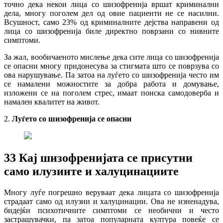
точно дека некои лица со шизофренија вршат криминални
дела, многу поголем дел од овие пациенти не се насилни.
Всушност, само 23% од криминалните дејства направени од
лица со шизофренија биле директно поврзани со нивните
симптоми.
За жал, вообичаеното мислење дека сите лица со шизофренија
се опасни многу придонесува за стигмата што се поврзува со
ова нарушување. Па затоа на луѓето со шизофренија често им
се намалени можностите за добра работа и домување,
изложени се на поголем стрес, имаат понска самодоверба и
намален квалитет на живот.
2.
Луѓето со шизофренија се опасни
3
3
Кај шизофренијата се присутни
само илузиите и халуцинациите
Многу луѓе погрешно веруваат дека лицата со шизофренија
страдаат само од илузии и халуцинации. Ова не изненадува,
бидејќи психотичните симптоми се необични и често
застрашувачки, па затоа популарната култура повеќе се