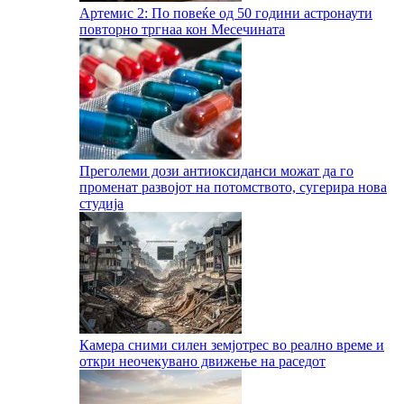
Артемис 2: По повеќе од 50 години астронаути
повторно тргнаа кон Месечината
Преголеми дози антиоксиданси можат да го
променат развојот на потомството, сугерира нова
студија
Камера сними силен земјотрес во реално време и
откри неочекувано движење на раседот