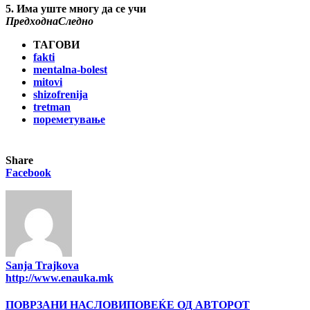
5.
Има уште многу да се учи
Предходна
Следно
ТАГОВИ
fakti
mentalna-bolest
mitovi
shizofrenija
tretman
пореметување
Share
Facebook
Sanja Trajkova
http://www.enauka.mk
ПОВРЗАНИ НАСЛОВИ
ПОВЕЌЕ ОД АВТОРОТ