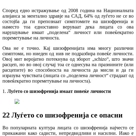
Според едно истражување од 2008 година на Националната
алијанса за ментално здравје на САД, 64% од луѓето не се во
состојба да ги препознаат симптомите на шизофренија и
наместо тоа едноставно веруваат дека лицата со ова
нарушување имаат „поделена“ личност или повеќекратно
пореметување на личноста.
Ова не е точно. Кај шизофренијата има многу различни
симптоми, но ниеден од нив не подразбира повеќе личности.
Овој мит веројатно потекнува од зборот „schizo“, што значи
расцеп, но во овој случај тоа се однесува на празнините (или
расцепите) во способноста на личноста да мисли и да ги
изразува чувствата (лицата со „поделена личност“ страдаат од
повеќекратно пореметување на личноста).
1.
Луѓето со шизофренија имаат повеќе личности
2
2
Луѓето со шизофренија се опасни
Во популарната култура лицата со шизофренија најчесто се
прикажани како садисти, непредвидливи и насилни. Иако е