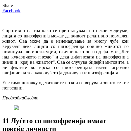
Share
Facebook
Спротивно на тоа како се претставуваат во некои медиуми,
лицата со шизофренија можат да живеат релативно нормален
живот. Ова може да е изненадување за многу луѓе кои
веруваат дека лицата со шизофренија обично животот го
поминуаат во институции, слични како онаа од филмот „Лет
над кукавичкото гнездо“ и дека дијагнозата на шизофренија
значи и „крај на животот“. Ова се случува бидејќи митовите, а
не фактите во врска со шизофренијата имаат огромно
влијание на тоа како луѓето ја доживуваат шизофренијата.
Еве само неколку од митовите во кои се верува и зошто се тие
погрешни.
Предходна
Следно
1
1
Луѓето со шизофренија имаат
повеќе личности