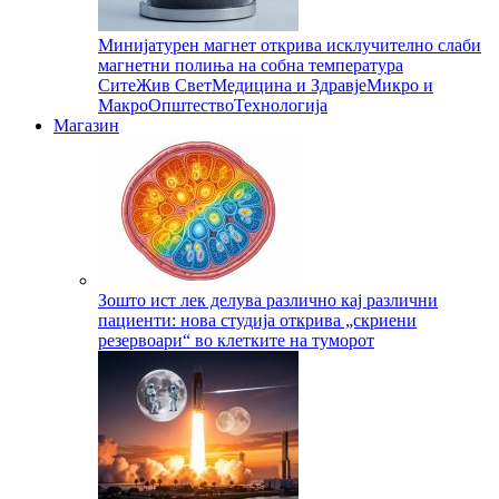
Минијатурен магнет открива исклучително слаби
магнетни полиња на собна температура
Сите
Жив Свет
Медицина и Здравје
Микро и
Макро
Општество
Технологија
Магазин
Зошто ист лек делува различно кај различни
пациенти: нова студија открива „скриени
резервоари“ во клетките на туморот