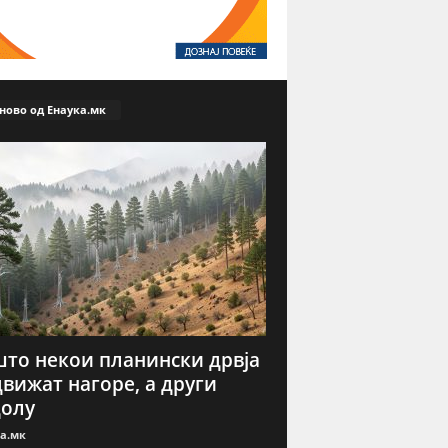
ново од Енаука.мк
то некои планински дрвја
движат нагоре, а други
олу
а.мк