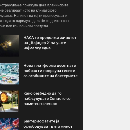
истражување покажува дека планинските
 не реагираат исто на климатското
лување. Начинот на кој ги пренесуваат и
т водата одредува дали ќе се движат кон
оки или кон пониски предели.
НАСА го продолжи животот
на „Војаџер 2“ за уште
најмалку една...
Нова платформа десетпати
побрзо ги поврзува гените
со особините на бактериите
Како безбедно да го
набљудувате Сонцето со
паметен телескоп
Бактериофагите ја
ослободуваат витаминот