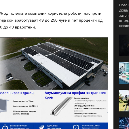
Ново 
дрвја
5% од големите компании користеле роботи, наспроти
затоп
ја кои вработуваат 49 до 250 луѓе и пет проценти од
штеда
повис
0 до 49 вработени.