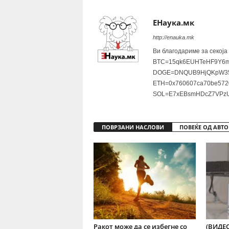
ЕНаука.мк
http://enauka.mk
Ви благодариме за секоја
BTC=15qk6EUHTeHF9Y6m
DOGE=DNQUB9HjQKpW35
ETH=0x760607ca70be572
SOL=E7xEBsmHDcZ7VPzU
ПОВРЗАНИ НАСЛОВИ
ПОВЕЌЕ ОД АВТО
Ракот може да се избегне со
(ВИДЕО