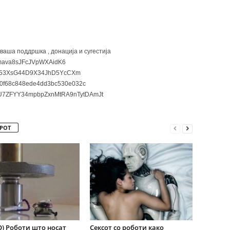
 ваша поддршка , донација и сугестија
ava8sJFcJVpWXAidK6
3XsG44D9X34JhD5YcCXm
0f68c848ede4dd3bc530e032c
7ZFYY34mpbpZxnMtRA9nTytDAmJt
РОТ
) Роботи што носат
Сексот со роботи како