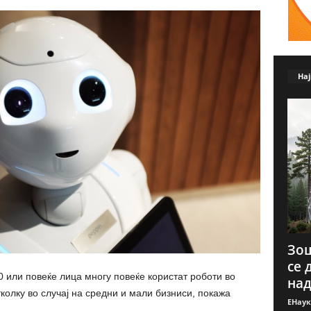
Нај
Зош
се 
 или повеќе лица многу повеќе користат роботи во
над
колку во случај на средни и мали бизниси, покажа
ЕНаук