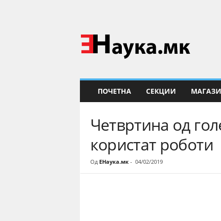
Е
Н
а
у
к
а
ПОЧЕТНА
СЕКЦИИ
МАГАЗ
Четвртина од го
користат роботи
Од
ЕНаука.мк
-
04/02/2019
Share