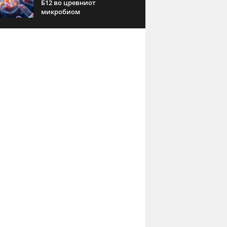
Б12 во цревниот
микробиом