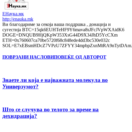
ЕНаука.мк
http://enauka.mk
Ви благодариме за секоја ваша поддршка , донација и
сугестија BTC=15qk6EUHTeHF9Y6mava8sJFcJVpWXAidK6
DOGE=DNQUB9HjQKpW353XsG44D9X34JhD5YcCXm
ETH=0x760607ca70be5720f68c848ede4dd3bc530e032c
SOL=E7xEBsmHDcZ7VPzU7ZFYY34mpbpZxnMtRA9nTytDAmJ
ПОВРЗАНИ НАСЛОВИ
ПОВЕЌЕ ОД АВТОРОТ
Знаете ли која е најважната молекула во
Универзумот?
Што се случува во телото за време на
дехидрација?