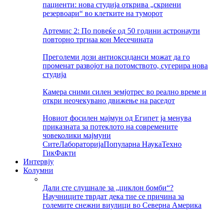
пациенти: нова студија открива „скриени
резервоари“ во клетките на туморот
Артемис 2: По повеќе од 50 години астронаути
повторно тргнаа кон Месечината
Преголеми дози антиоксиданси можат да го
променат развојот на потомството, сугерира нова
студија
Камера сними силен земјотрес во реално време и
откри неочекувано движење на раседот
Новиот фосилен мајмун од Египет ја менува
приказната за потеклото на современите
човеколики мајмуни
Сите
Лабораторија
Популарна Наука
Техно
Гик
Факти
Интервју
Колумни
Дали сте слушнале за „циклон бомби“?
Научниците тврдат дека тие се причина за
големите снежни виулици во Северна Америка