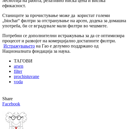
леснотија на работа, релативно ниска цена и висока
ефикасност.
Станиците за прочистување може да користат големи
„biochar“ филтри за отстранување на арсен, додека за домашна
употреба, би се вградувале мали филтри во чешмите.
Потребни се дополнителни истражувања за да се оптимизира
процесот и развојот на комерцијално достапните филтри.
Истражувањето
на Гао е делумно поддржано од
Националната фондација за наука.
ТАГОВИ
arsen
filter
prochistuvane
voda
Share
Facebook