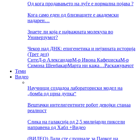
Од кога продавањето на луѓе е нормална појава ?
Кога само еден од близнаците е академски
надарен…
Знаете ли која е најважната молекула во
Универзумот?
Чекор над ДНК: епигенетика и нејзината историја
(Трет дел)
Сите
Д-р Александар
М-р Ивона Кафеџиска
М-р
Симона Шенбакар
Марта ни кажа…
Раскажувачот
Теми
Видео
Научници создадоа лабораториски модел на
„бомба од црна дупка“
Вештачки интелигентните робот девојки станаа
реалност
Слика на галаксија од 2,5 милијарди пиксели
направена од Хабл +Видео
(ВИДЕО) Дали сте слушнале за Паркот на