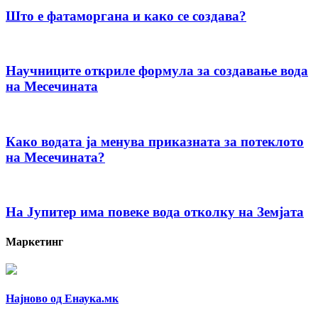
Што е фатаморгана и како се создава?
Научниците откриле формула за создавање вода
на Месечината
Како водата ја менува приказната за потеклото
на Месечината?
На Јупитер има повеке вода отколку на Земјата
Маркетинг
Најново од Енаука.мк