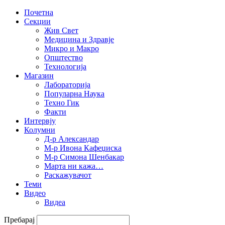
Почетна
Секции
Жив Свет
Медицина и Здравје
Микро и Макро
Општество
Технологија
Магазин
Лабораторија
Популарна Наука
Техно Гик
Факти
Интервју
Колумни
Д-р Александар
М-р Ивона Кафеџиска
М-р Симона Шенбакар
Марта ни кажа…
Раскажувачот
Теми
Видео
Видеа
Пребарај