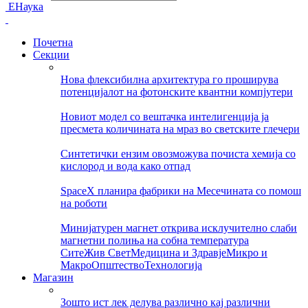
ЕНаука
Почетна
Секции
Нова флексибилна архитектура го проширува
потенцијалот на фотонските квантни компјутери
Новиот модел со вештачка интелигенција ја
пресмета количината на мраз во светските глечери
Синтетички ензим овозможува почиста хемија со
кислород и вода како отпад
SpaceX планира фабрики на Месечината со помош
на роботи
Минијатурен магнет открива исклучително слаби
магнетни полиња на собна температура
Сите
Жив Свет
Медицина и Здравје
Микро и
Макро
Општество
Технологија
Магазин
Зошто ист лек делува различно кај различни