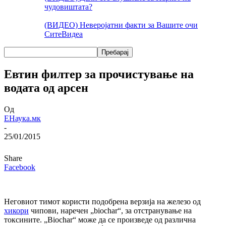
чудовиштата?
(ВИДЕО) Неверојатни факти за Вашите очи
Сите
Видеа
Евтин филтер за прочистување на
водата од арсен
Од
ЕНаука.мк
-
25/01/2015
Share
Facebook
Неговиот тимот користи подобрена верзија на железо од
хикори
чипови, наречен „biochar“, за отстранување на
токсините. „Biochar“ може да се произведе од различна