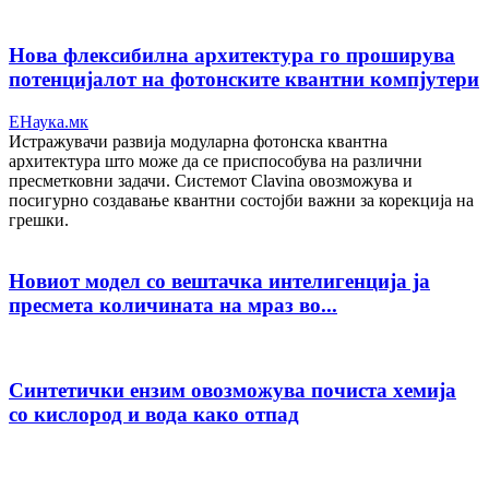
Нова флексибилна архитектура го проширува
потенцијалот на фотонските квантни компјутери
ЕНаука.мк
Истражувачи развија модуларна фотонска квантна
архитектура што може да се приспособува на различни
пресметковни задачи. Системот Clavina овозможува и
посигурно создавање квантни состојби важни за корекција на
грешки.
Новиот модел со вештачка интелигенција ја
пресмета количината на мраз во...
Синтетички ензим овозможува почиста хемија
со кислород и вода како отпад