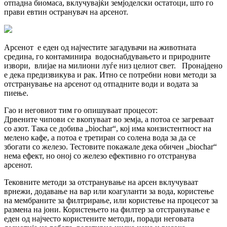
отпадна биомаса, вклучувајќи земјоделски остатоци, што го
прави евтин остранувач на арсенот.
Арсенот е еден од најчестите загадувачи на животната
средина, го контаминира водоснабдувањето и природните
извори, влијае на милиони луѓе низ целиот свет. Пронајдено
е дека предизвикува и рак. Итно се потребни нови методи за
отстранување на арсенот од отпадните води и водата за
пиење.
Гао и неговиот тим го опишуваат процесот:
Дрвените чипови се вкопуваат во земја, а потоа се загреваат
со азот. Така се добива „biochar“, кој има конзистентност на
мелено кафе, а потоа е третиран со солена вода за да се
збогати со железо. Тестовите покажале дека обичен „biochar“
нема ефект, но оној со железо ефективно го отстранува
арсенот.
Тековните методи за отстранување на арсен вклучуваат
врнежи, додавање на вар или коагуланти за вода, користење
на мембраните за филтрирање, или користење на процесот за
размена на јони. Користењето на филтер за отстранување е
еден од најчесто користените методи, поради неговата