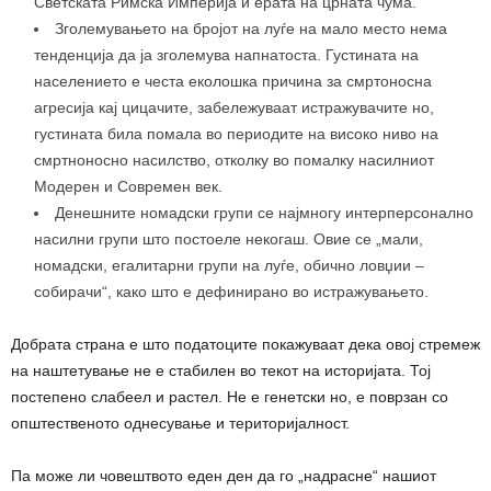
Светската Римска Империја и ерата на црната чума.
Зголемувањето на бројот на луѓе на мало место нема
тенденција да ја зголемува напнатоста. Густината на
населението е честа еколошка причина за смртоносна
агресија кај цицачите, забележуваат истражувачите но,
густината била помала во периодите на високо ниво на
смртноносно насилство, отколку во помалку насилниот
Модерен и Современ век.
Денешните номадски групи се најмногу интерперсонално
насилни групи што постоеле некогаш. Овие се „мали,
номадски, егалитарни групи на луѓе, обично ловџии –
собирачи“, како што е дефинирано во истражувањето.
Добрата страна е што податоците покажуваат дека овој стремеж
на наштетување не е стабилен во текот на историјата. Тој
постепено слабеел и растел. Не е генетски но, е поврзан со
општественото однесување и територијалност.
Па може ли човештвото еден ден да го „надрасне“ нашиот