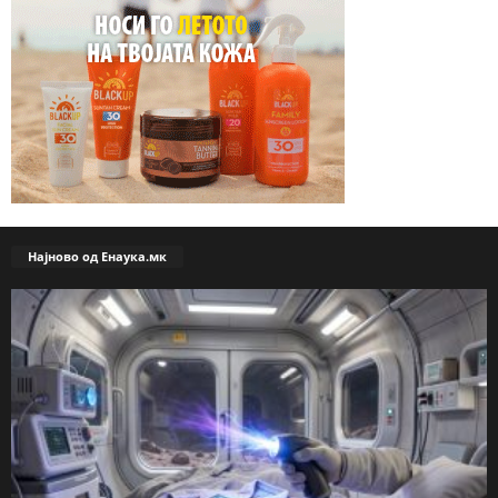
Најново од Енаука.мк