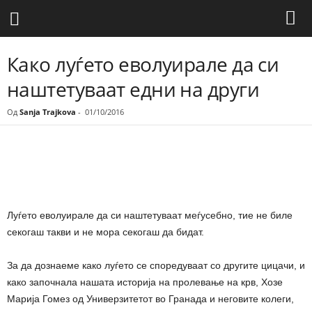
Како луѓето еволуирале да си
наштетуваат едни на други
Од
Sanja Trajkova
-
01/10/2016
Share
Луѓето еволуирале да си наштетуваат меѓусебно, тие не биле
секогаш такви и не мора секогаш да бидат.
За да дознаеме како луѓето се споредуваат со другите цицачи, и
како започнала нашата историја на пролевање на крв, Хозе
Марија Гомез од Универзитетот во Гранада и неговите колеги,