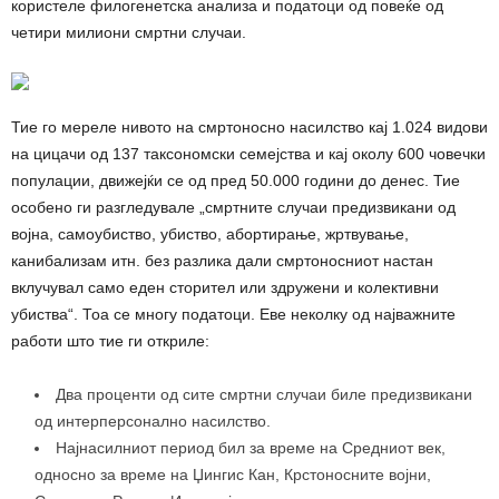
користеле филогенетска анализа и податоци од повеќе од
четири милиони смртни случаи.
Тие го мереле нивото на смртоносно насилство кај 1.024 видови
на цицачи од 137 таксономски семејства и кај околу 600 човечки
популации, движејќи се од пред 50.000 години до денес. Тие
особено ги разгледувале „смртните случаи предизвикани од
војна, самоубиство, убиство, абортирање, жртвување,
канибализам итн. без разлика дали смртоносниот настан
вклучувал само еден сторител или здружени и колективни
убиства“. Тоа се многу податоци. Еве неколку од најважните
работи што тие ги откриле:
Два проценти од сите смртни случаи биле предизвикани
од интерперсонално насилство.
Најнасилниот период бил за време на Средниот век,
односно за време на Џингис Кан, Крстоносните војни,