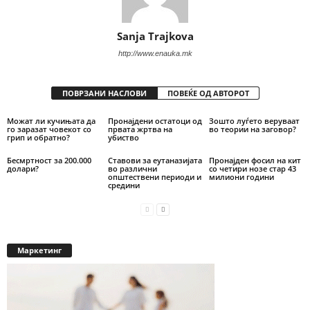
Sanja Trajkova
http://www.enauka.mk
ПОВРЗАНИ НАСЛОВИ
ПОВЕЌЕ ОД АВТОРОТ
Можат ли кучињата да
Пронајдени остатоци од
Зошто луѓето веруваат
го заразат човекот со
првата жртва на
во теории на заговор?
грип и обратно?
убиство
Бесмртност за 200.000
Ставови за еутаназијата
Пронајден фосил на кит
долари?
во различни
со четири нозе стар 43
општествени периоди и
милиони години
средини
Маркетинг