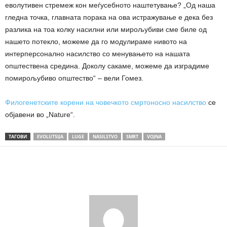
еволутивен стремеж кон меѓусебното наштетување? „Од наша
гледна точка, главната порака на ова истражување е дека без
разлика на тоа колку насилни или мирољубиви сме биле од
нашето потекло, можеме да го модулираме нивото на
интерперсонално насилство со менувањето на нашата
општествена средина. Доколу сакаме, можеме да изградиме
помирољубиво општество“ – вели Гомез.
Филогенетските корени на човечкото смртоносно насилство
се
објавени во „Nature“.
ТАГОВИ
EVOLUTSIJA
LUGE
NASILSTVO
SMRT
VOJNA
Share