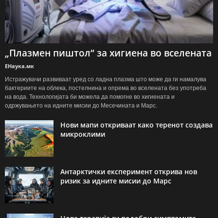
„Плазмен пиштол“ за хигиена во вселената
ЕНаука.мк
Истражувачи развиваат уред со ладна плазма што може да ги намалува
бактериите на облека, постелнина и опрема во вселената без употреба
на вода. Технологијата би можела да помогне во хигиената и
одржувањето на идните мисии до Месечината и Марс.
Нови мапи откриваат како теренот создава
микроклими
Антарктички експеримент открива нов
ризик за идните мисии до Марс