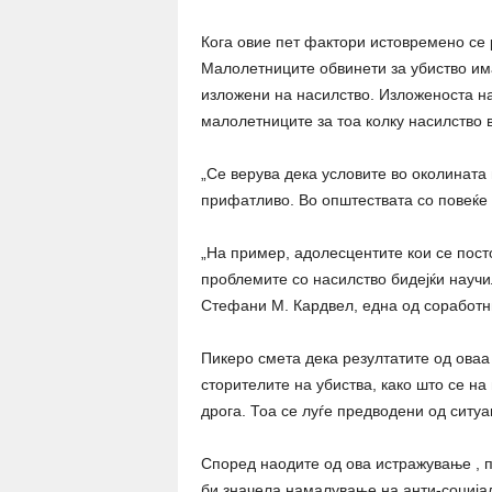
Кога овие пет фактори истовремено се 
Малолетниците обвинети за убиство им
изложени на насилство. Изложеноста на
малолетниците за тоа колку насилство в
„Се верува дека условите во околината 
прифатливо. Во општествата со повеќе
„На пример, адолесцентите кои се пост
проблемите со насилство бидејќи научи
Стефани М. Кардвел, една од соработни
Пикеро смета дека резултатите од оваа
сторителите на убиства, како што се на
дрога. Тоа се луѓе предводени од ситуац
Според наодите од ова истражување , 
би значела намалување на анти-соција