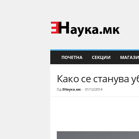
Е
Н
а
у
к
а
ПОЧЕТНА
СЕКЦИИ
МАГАЗ
Како се станува у
Од
ЕНаука.мк
-
01/12/2014
Share