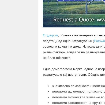
Студијата
, објавена на интернет во весн
податоци од едно истражување (
Pathwa
сериозни кривични дела. Истражувачите
ризик-фактори влијаеле на разликување
не биле обвинети.
Една демографска мерка, односно возра
разликувале кај двете групи. Обвинетит
значително помал коефициент на
поголема изложеност на насилст
поголема можност за живеење во 
поголема застапеност на оружје, 