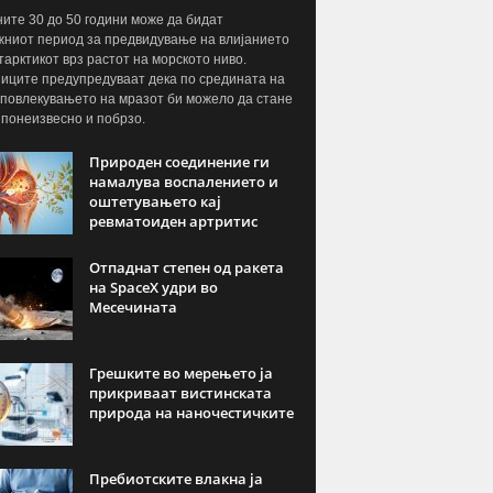
ите 30 до 50 години може да бидат
жниот период за предвидување на влијанието
тарктикот врз растот на морското ниво.
иците предупредуваат дека по средината на
 повлекувањето на мразот би можело да стане
 понеизвесно и побрзо.
Природен соединение ги
намалува воспалението и
оштетувањето кај
ревматоиден артритис
Отпаднат степен од ракета
на SpaceX удри во
Месечината
Грешките во мерењето ја
прикриваат вистинската
природа на наночестичките
Пребиотските влакна ја