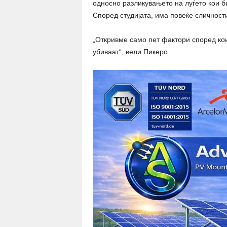
односно разликувањето на луѓето кои б
Според студијата, има повеќе сличности
„Откривме само пет фактори според кои
убиваат“, вели Пикеро.