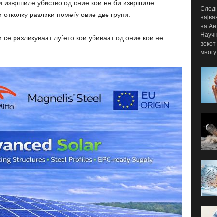
и извршиле убиство од оние кои не би извршиле.
Следн
 отколку разлики помеѓу овие две групи.
најва
на Ан
Научн
 се разликуваат луѓето кои убиваат од оние кои не
векот
многу