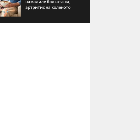
намалиле болката кај
артритис на коленото