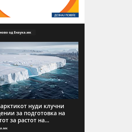
ново од Енаука.мк
арктикот нуди клучни
ении за подготовка на
тот за растот на...
а.мк