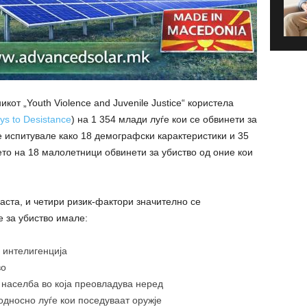
икот „Youth Violence and Juvenile Justice“ користела
ys to Desistance
) на 1 354 млади луѓе кои се обвинети за
 испитувале како 18 демографски карактеристики и 35
то на 18 малолетници обвинети за убиство од оние кои
ста, и четири ризик-фактори значително се
е за убиство имале:
 интелигенција
во
населба во која преовладува неред
односно луѓе кои поседуваат оружје