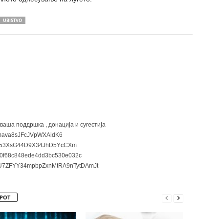
UBISTVO
 ваша поддршка , донација и сугестија
ava8sJFcJVpWXAidK6
3XsG44D9X34JhD5YcCXm
0f68c848ede4dd3bc530e032c
7ZFYY34mpbpZxnMtRA9nTytDAmJt
РОТ