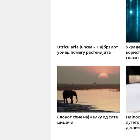
Utricularia juncea – Најбрзиот
Украде
убиец помеѓу растенијата
корист
гласот
Слонот спие најмалку од сите
Најпос
цицачи
луѓето
десни