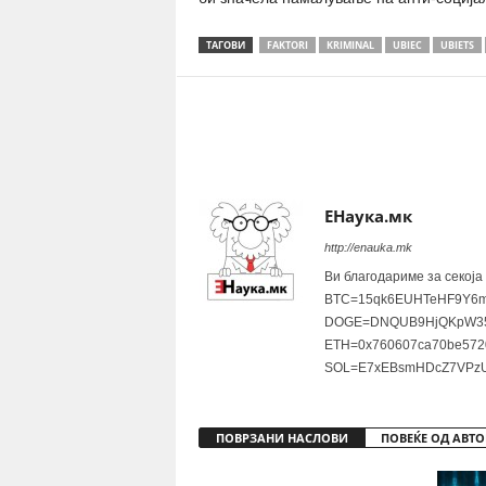
ТАГОВИ
FAKTORI
KRIMINAL
UBIEC
UBIETS
Share
ЕНаука.мк
http://enauka.mk
Ви благодариме за секоја
BTC=15qk6EUHTeHF9Y6m
DOGE=DNQUB9HjQKpW35
ETH=0x760607ca70be572
SOL=E7xEBsmHDcZ7VPzU
ПОВРЗАНИ НАСЛОВИ
ПОВЕЌЕ ОД АВТО