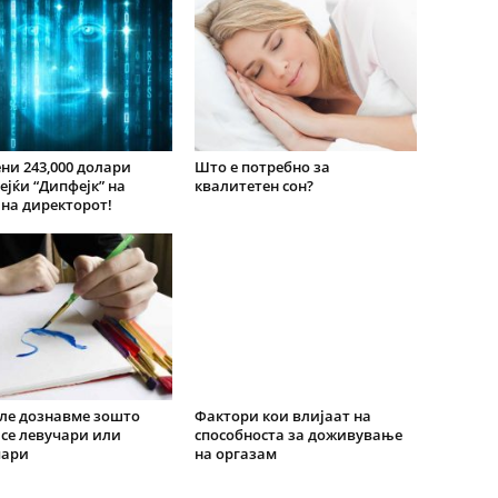
ни 243,000 долари
Што е потребно за
ејќи “Дипфејк” на
квалитетен сон?
 на директорот!
ле дознавме зошто
Фактори кои влијаат на
 се левучари или
способноста за доживување
чари
на оргазам