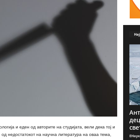
Нај
Ант
дец
све
огија и еден од авторите на студијата, вели дека тој и
од недостатокот на научна литература на оваа тема,
ЕНаук