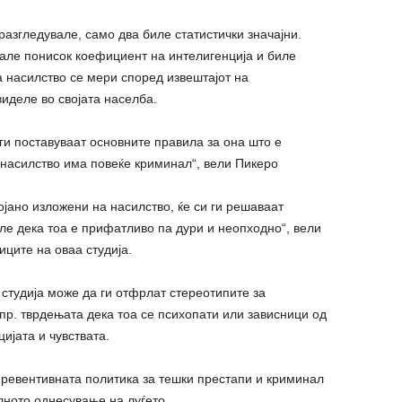
разгледувале, само два биле статистички значајни.
але понисок коефициент на интелигенција и биле
 насилство се мери според извештајот на
иделе во својата населба.
ги поставуваат основните правила за она што е
 насилство има повеќе криминал“, вели Пикеро
ојано изложени на насилство, ќе си ги решаваат
ле дека тоа е прифатливо па дури и неопходно“, вели
ците на оваа студија.
 студија може да ги отфрлат стереотипите за
 пр. тврдењата дека тоа се психопати или зависници од
ијата и чувствата.
превентивната политика за тешки престапи и криминал
лното однесување на луѓето.