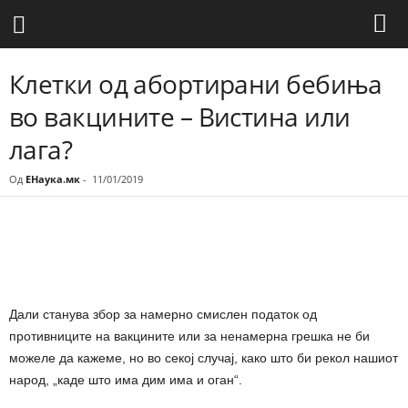
Клетки од абортирани бебиња
во вакцините – Вистина или
лага?
Од
ЕНаука.мк
-
11/01/2019
Share
Дали станува збор за намерно смислен податок од
противниците на вакцините или за ненамерна грешка не би
можеле да кажеме, но во секој случај, како што би рекол нашиот
народ, „каде што има дим има и оган“.