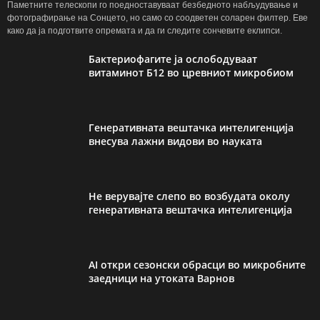
Паметните телескопи го поедноставуваат безбедното набљудување и
фотографирање на Сонцето, но само со соодветен соларен филтер. Еве
како да ја подготвите опремата и да ги следите сончевите еклипси.
Бактериофагите ја ослободуваат
витаминот Б12 во цревниот микробиом
Генеративната вештачка интелигенција
внесува лажни видови во науката
Не верувајте слепо во возбудата околу
генеративната вештачка интелигенција
AI откри сезонски обрасци во микробните
заедници на утоката Варнов