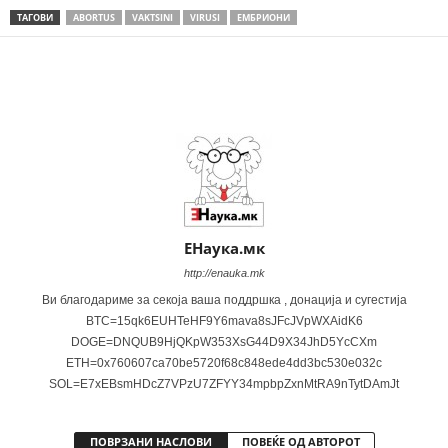
ТАГОВИ
ABORTUS
VAKTSINI
VIRUSI
ЕМБРИОНИ
Share
ЕНаука.мк
http://enauka.mk
Ви благодариме за секоја ваша поддршка , донација и сугестија
BTC=15qk6EUHTeHF9Y6mava8sJFcJVpWXAidK6
DOGE=DNQUB9HjQKpW353XsG44D9X34JhD5YcCXm
ETH=0x760607ca70be5720f68c848ede4dd3bc530e032c
SOL=E7xEBsmHDcZ7VPzU7ZFYY34mpbpZxnMtRA9nTytDAmJt
ПОВРЗАНИ НАСЛОВИ
ПОВЕЌЕ ОД АВТОРОТ