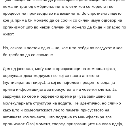
нема ни траг од ембрионалните клетки кои се користат во
процесот на производство на вакцините. Во спротивно лицето
кое ја прима би можело да се соочи со силен имун одговор на
организмот што во некои случаи би можело да биде и опасно по
живот.
Но, секогаш постои едно – но, кое што лебди во воздухот и кое
би требало да се спомене.
Дел од јавноста, меѓу кои и приврзаници на хомеопатијата,
оценуваат дека медиумот во кој се наоѓа антигенот
(култивираниот вирус), а кој во најголем процент е вода, ја
прима информацијата за присуството на човечки клетки. Ја
задржува во себе и одредено време ја чува запишано во
молекуларната структура на водата. Не идентично, но слично
како што и хомеопатскиот лек го памети присуството на
активната компонента, што подоцна го манифестира врз
организмот. Овој момент, според приврзаниците на оваа идеја,