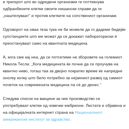
е тригерот што во одредени организми ги поттикнува
одбранбените клетки своите нишански справи да ги
„наштелуваат“ и против клетките на сопствениот организам.
Одговорот на оваа теза тука не би можеле да го дадеме бидејќи
супстанциите што ме можат да се докажат лабораториски ѝ
преостануваат само на квантната медицина.
А, кога сме кај неа, да се потсетиме не зборовите на големиот
Никола Тесла: „Кога медицината ќе почне да се проучува на
квантно ниво, тогаш таа за двојно пократко време ќе напредне
онолку колку што било потребно за нејзиниот развој од самиот
почеток на современата медицина па сѐ до денес.“
Следува список на вакцини за чие производство се
употребуваат клетки од човечки ембриони. Листата е објавена и
на официјалната интернет страна на
Националниот
американски институт за здравство
.