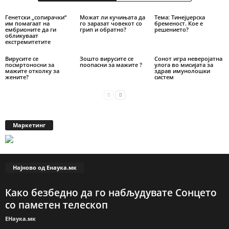
Генетски „сопирачки“
Можат ли кучињата да
Тема: Тинејџерска
им помагаат на
го заразат човекот со
бременост. Кое е
ембрионите да ги
грип и обратно?
решението?
обликуваат
екстремитетите
Вирусите се
Зошто вирусите се
Сонот игра неверојатна
посмртоносни за
поопасни за мажите ?
улога во мисијата за
мажите отколку за
здрав имунолошки
жените?
систем
Маркетинг
Најново од Енаука.мк
Како безбедно да го набљудувате Сонцето
со паметен телескоп
ЕНаука.мк