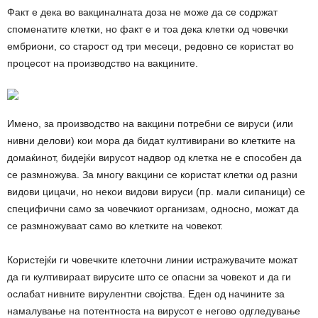
Факт е дека во вакциналната доза не може да се содржат
споменатите клетки, но факт е и тоа дека клетки од човечки
ембриони, со старост од три месеци, редовно се користат во
процесот на производство на вакцините.
Имено, за производство на вакцини потребни се вируси (или
нивни делови) кои мора да бидат култивирани во клетките на
домаќинот, бидејќи вирусот надвор од клетка не е способен да
се размножува. За многу вакцини се користат клетки од разни
видови цицачи, но некои видови вируси (пр. мали сипаници) се
специфични само за човечкиот организам, односно, можат да
се размножуваат само во клетките на човекот.
Користејќи ги човечките клеточни линии истражувачите можат
да ги култивираат вирусите што се опасни за човекот и да ги
ослабат нивните вирулентни својства. Еден од начините за
намалување на потентноста на вирусот е негово одгледување