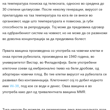
на температура пониска од телесната, односно во средина до
30 степени целзиусови. После неколку генерации, вирусот се
прилагодува на таа температура па кога ќе се внесе во
организмот, каде што температурата е повисока, ја губи
способноста за репродукција. Тој може да предизвика одговор
на одбранбениот систем на човекот, но не може да се размножи
во доволна концентрација за да предизвика болест.
Првата вакцина произведена со употреба на човечки клетки е
онаа против рубеолата, произведена во 1940 година, во
универзитетот Вистар, во Филаделфија. Биле употребени
клеточни соеви од ембрионално ткиво на бели дробови, од
абортиран човечки плод. Во тие клетки вирусот на рубеолата се
развивал без контаминација. Клеточниот сој го добил кодното
име
Wi-38
, под кое се води и денес. Оваа вакцина е во
употреба како дел од тривалентната вакцина ММR.
Тука некаде би можеле да резимираме дека вакциналната доза