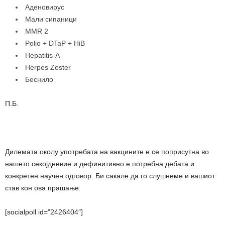
Аденовирус
Мали сипаници
MMR 2
Polio + DTaP + HiB
Hepatitis-A
Herpes Zoster
Беснило
П.Б.
Дилемата околу употребата на вакцините е се поприсутна во
нашето секојдневие и дефинитивно е потребна дебата и
конкретен научен одговор. Би сакале да го слушнеме и вашиот
став кон ова прашање:
[socialpoll id=”2426404″]