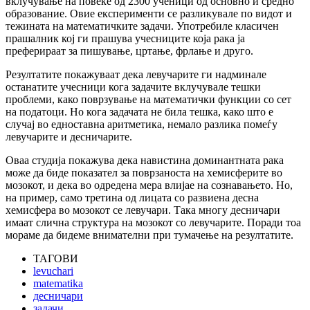
вклучување на повеќе од 2300 ученици од основно и средно
образование. Овие експерименти се разликувале по видот и
тежината на математичките задачи. Употребиле класичен
прашалник кој ги прашува учесниците која рака ја
преферираат за пишување, цртање, фрлање и друго.
Резултатите покажуваат дека левучарите ги надминале
останатите учесници кога задачите вклучувале тешки
проблеми, како поврзување на математички функции со сет
на податоци. Но кога задачата не била тешка, како што е
случај во едноставна аритметика, немало разлика помеѓу
левучарите и десничарите.
Оваа студија покажува дека навистина доминантната рака
може да биде показател за поврзаноста на хемисферите во
мозокот, и дека во одредена мера влијае на сознавањето. Но,
на пример, само третина од лицата со развиена десна
хемисфера во мозокот се левучари. Така многу десничари
имаат слична структура на мозокот со левучарите. Поради тоа
мораме да бидеме внимателни при тумачење на резултатите.
ТАГОВИ
levuchari
matematika
десничари
задачи