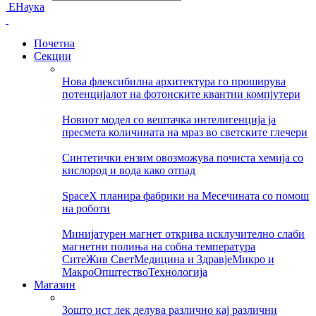
ЕНаука
Почетна
Секции
Нова флексибилна архитектура го проширува
потенцијалот на фотонските квантни компјутери
Новиот модел со вештачка интелигенција ја
пресмета количината на мраз во светските глечери
Синтетички ензим овозможува почиста хемија со
кислород и вода како отпад
SpaceX планира фабрики на Месечината со помош
на роботи
Минијатурен магнет открива исклучително слаби
магнетни полиња на собна температура
Сите
Жив Свет
Медицина и Здравје
Микро и
Макро
Општество
Технологија
Магазин
Зошто ист лек делува различно кај различни