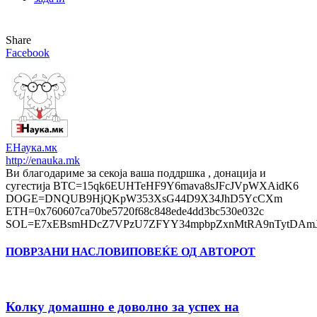
Share
Facebook
ЕНаука.мк
http://enauka.mk
Ви благодариме за секоја ваша поддршка , донација и
сугестија BTC=15qk6EUHTeHF9Y6mava8sJFcJVpWXAidK6
DOGE=DNQUB9HjQKpW353XsG44D9X34JhD5YcCXm
ETH=0x760607ca70be5720f68c848ede4dd3bc530e032c
SOL=E7xEBsmHDcZ7VPzU7ZFYY34mpbpZxnMtRA9nTytDAmJ
ПОВРЗАНИ НАСЛОВИ
ПОВЕЌЕ ОД АВТОРОТ
Колку домашно е доволно за успех на