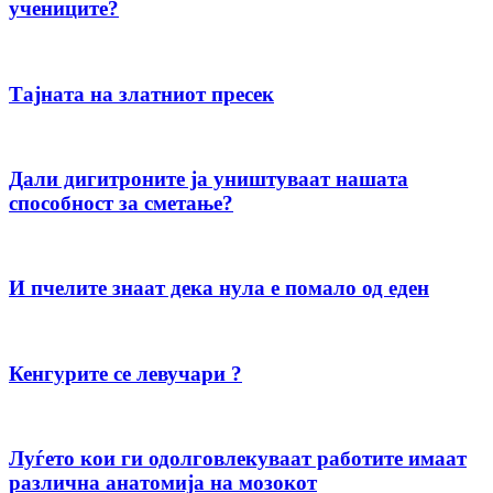
учениците?
Тајната на златниот пресек
Дали дигитроните ја уништуваат нашата
способност за сметање?
И пчелите знаат дека нула е помало од еден
Кенгурите се левучари ?
Луѓето кои ги одолговлекуваат работите имаат
различна анатомија на мозокот