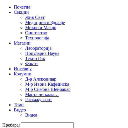
Почетна
Секции
Жив Свет
Медицина и Здравје
Микро и Макро
Општество
Технологија
Магазин
Лабораторија
Популарна Наука
Техно Гик
Факти
Интервју
Колумни
Д-р Александар
М-р Ивона Кафеџиска
М-р Симона Шенбакар
Марта ни кажа…
Раскажувачот
Теми
Видео
Видеа
Пребарај