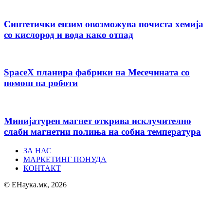
Синтетички ензим овозможува почиста хемија
со кислород и вода како отпад
SpaceX планира фабрики на Месечината со
помош на роботи
Минијатурен магнет открива исклучително
слаби магнетни полиња на собна температура
ЗА НАС
МАРКЕТИНГ ПОНУДА
КОНТАКТ
© ЕНаука.мк, 2026