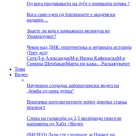
Од кога продавањето на луѓе е нормална појава ?
Кога само еден од близнаците е академски
надарен…
Знаете ли која е најважната молекула во
Универзумот?
Чекор над ДНК: епигенетика и нејзината историја
(Трет дел)
Сите
Д-р Александар
М-р Ивона Кафеџиска
М-р
Симона Шенбакар
Марта ни кажа…
Раскажувачот
Теми
Видео
Научници создадоа лабораториски модел на
„бомба од црна дупка“
Вештачки интелигентните робот девојки станаа
реалност
Слика на галаксија од 2,5 милијарди пиксели
направена од Хабл +Видео
(ВИДЕО) Дали сте слушнале за Паркот на