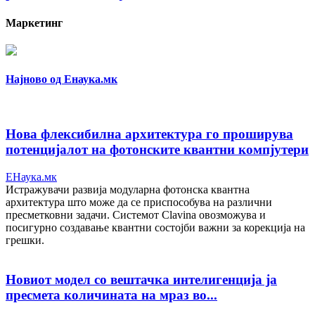
Маркетинг
Најново од Енаука.мк
Нова флексибилна архитектура го проширува
потенцијалот на фотонските квантни компјутери
ЕНаука.мк
Истражувачи развија модуларна фотонска квантна
архитектура што може да се приспособува на различни
пресметковни задачи. Системот Clavina овозможува и
посигурно создавање квантни состојби важни за корекција на
грешки.
Новиот модел со вештачка интелигенција ја
пресмета количината на мраз во...