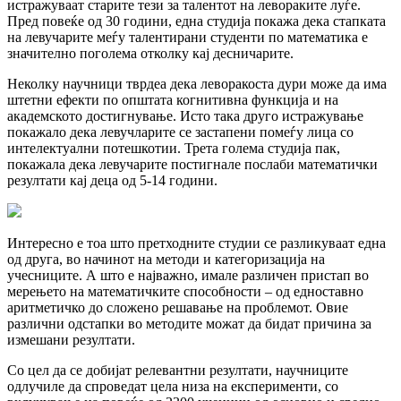
истражуваат старите тези за талентот на левораките луѓе.
Пред повеќе од 30 години, една студија покажа дека стапката
на левучарите меѓу талентирани студенти по математика е
значително поголема отколку кај десничарите.
Неколку научници тврдеа дека леворакоста дури може да има
штетни ефекти по општата когнитивна функција и на
академското достигнување. Исто така друго истражување
покажало дека левучларите се застапени помеѓу лица со
интелектуални потешкотии. Трета голема студија пак,
покажала дека левучарите постигнале послаби математички
резултати кај деца од 5-14 години.
Интересно е тоа што претходните студии се разликуваат една
од друга, во начинот на методи и категоризација на
учесниците. А што е најважно, имале различен пристап во
мерењето на математичките способности – од едноставно
аритметичко до сложено решавање на проблемот. Овие
различни одстапки во методите можат да бидат причина за
измешани резултати.
Со цел да се добијат релевантни резултати, научниците
одлучиле да спроведат цела низа на експерименти, со