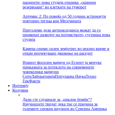
пациенти: нова студија открива „скриени
резервоари“ во клетките на туморот
Артемис 2: По повеќе од 50 години астронаути
повторно тргнаа кон Месечината
Преголеми дози антиоксиданси можат да го
променат развојот на потомството, сугерира нова
студија
Камера сними силен земјотрес во реално време и
откри неочекувано движење на раседот
Новиот фосилен мајмун од Египет ја менува
приказната за потеклото на современите
човеколики мајмуни
Сите
Лабораторија
Популарна Наука
Техно
Гик
Факти
Интервју
Колумни
Дали сте слушнале за „циклон бомби“?
Научниците тврдат дека тие се причина за
големите снежни виулици во Северна Америка