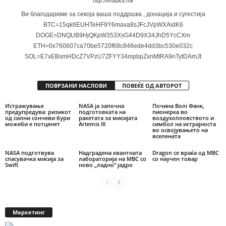
http://enauka.mk
Ви благодариме за секоја ваша поддршка , донација и сугестија
BTC=15qk6EUHTeHF9Y6mava8sJFcJVpWXAidK6
DOGE=DNQUB9HjQKpW353XsG44D9X34JhD5YcCXm
ETH=0x760607ca70be5720f68c848ede4dd3bc530e032c
SOL=E7xEBsmHDcZ7VPzU7ZFYY34mpbpZxnMtRA9nTytDAmJt
ПОВРЗАНИ НАСЛОВИ
ПОВЕЌЕ ОД АВТОРОТ
Истражување
NASA ја започна
Почина Волi Фанк,
предупредува: ризикот
подготовката на
пионерка во
од силни сончеви бури
ракетата за мисијата
воздухопловството и
можеби е потценет
Artemis III
симбол на истрајноста
во освојувањето на
вселената
NASA подготвува
Надградена квантната
Dragon се враќа од МВС
спасувачка мисија за
лабораторија на МВС со
со научен товар
Swift
ново „ладно“ јадро
Маркетинг