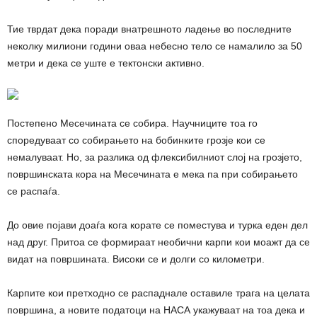
Тие тврдат дека поради внатрешното ладење во последните
неколку милиони години оваа небесно тело се намалило за 50
метри и дека се уште е тектонски активно.
Постепено Месечината се собира. Научниците тоа го
споредуваат со собирањето на бобинките грозје кои се
немалуваат. Но, за разлика од флексибилниот слој на грозјето,
површинската кора на Месечината е мека па при собирањето
се распаѓа.
До овие појави доаѓа кога корате се поместува и турка еден дел
над друг. Притоа се формираат необични карпи кои моажт да се
видат на површината. Високи се и долги со километри.
Карпите кои претходно се распаднале оставиле трага на целата
површина, а новите податоци на НАСА укажуваат на тоа дека и