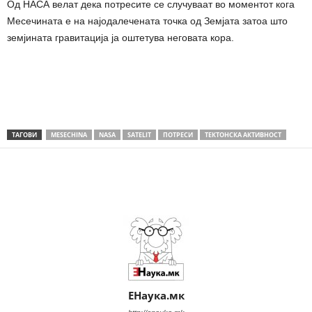
Од НАСА велат дека потресите се случуваат во моментот кога
Месечината е на најодалечената точка од Земјата затоа што
земјината гравитација ја оштетува неговата кора.
ТАГОВИ
MESECHINA
NASA
SATELIT
ПОТРЕСИ
ТЕКТОНСКА АКТИВНОСТ
Share
ЕНаука.мк