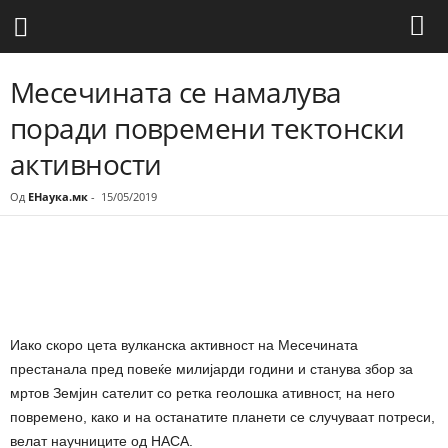
Месечината се намалува
поради повремени тектонски
активности
Од
ЕНаука.мк
-
15/05/2019
Share
Иако скоро цета вулканска активност на Месечината
престанала пред повеќе милијарди години и станува збор за
мртов Земјин сателит со ретка геолошка ативност, на него
повремено, како и на останатите планети се случуваат потреси,
велат научниците од НАСА.