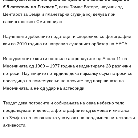
5,5 степени по Рихтер”
, вели Томас Ватерс, научник од
Центарот за Земја и планетарна студија кој делува при
вашингтонскиот Смитсонијан.
Научниците добиените податоци ги споредиле со фотографии
кои во 2010 година ги направил лунарниот орбитер на НАСА.
Инстурментите кои ги оставиле астронаутите од Аполо 11 на
Месечината од 1969 – 1977 година евидентирале 28 различни
потреси. Научниците потврдиле дека најмалку осум потреси се
последица на поместување на плочите под површината на
Месечината, а не од удар на астеориди.
Тврдат дека потресите и собирањата на оваа небесно тело
продолжуваат и денес, а фотографиите од кемења и лизгања
на Земјата на површината упатуваат на неодамнешни тектонски
активности.