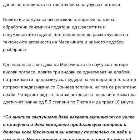
денес по должината на тие отвори се случуваат потреси.
Новите истражувања овозможиле алгоритми на кои се
обработени сеизмички податоци од шеесеттите и
седумдесеттите години, што допринело до расветлување на
тектонските активности на Месечината и нивното подобро
разбирање.
Од порано се знае дека на Месечината се случуваат четири
видови потреси, првите три видови се однесуваат на длабоки
потреси кои ги предизвикуваат судири на метеори или топлотни
потреси предизвикани со Сончева топлина, но тие се релативно
слаби. Четвртиот вид т.н. плитки потреси се посилни и можат да
достигнат јачина од 5,5 степени по Рихтер и да траат 10 миути.
“Со анализа заклучивме дека ваквата активност се уште
е присутна и дека веројатно предизвикува потреси и
денеска кога Месечинат аи натаму постепено се лади и
намалува. Некои потреси се прилично силни до мера од