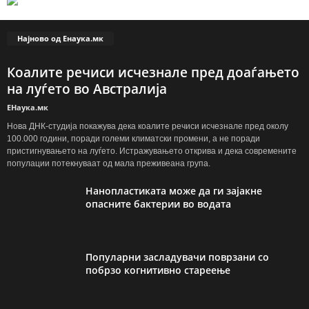
Најново од Енаука.мк
Коалите речиси исчезнале пред доаѓањето
на луѓето во Австралија
ЕНаука.мк
Нова ДНК-студија покажува дека коалите речиси исчезнале пред околу
100.000 години, поради големи климатски промени, а не поради
пристигнувањето на луѓето. Истражувањето открива и дека современите
популации потекнуваат од мала преживеана група.
Нанопластиката може да ги зајакне
опасните бактерии во водата
Популарни засладувачи поврзани со
побрзо когнитивно стареење