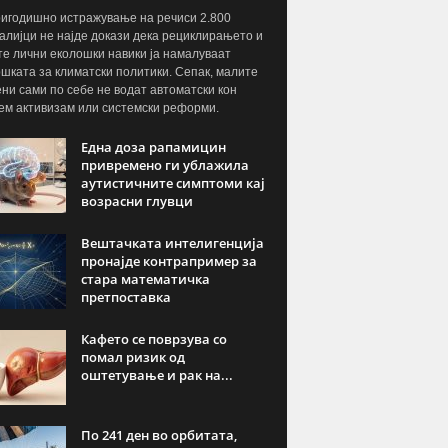
игодишно истражување на речиси 2.800
алијци не најде докази дека рециклирањето и
те лични еколошки навики ја намалуваат
шката за климатски политики. Сепак, малите
ни сами по себе не водат автоматски кон
ем активизам или системски реформи.
Една доза рапамицин
привремено ги ублажила
аутистичните симптоми кај
возрасни глувци
Вештачката интелигенција
пронајде контрапример за
стара математичка
претпоставка
Кафето се поврзува со
помал ризик од
оштетување и рак на...
По 241 ден во орбитата,