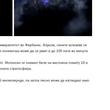
иверзитетот во Фербанкс, Алјаска, сините млазеви се
 понекогаш може да се јават и до 100 пати во минута.
то Могенсен ги снимил биле на височина помеѓу 18 и
орната стратосфера.
 милисекунди, па затоа лесно може да изгледаат како