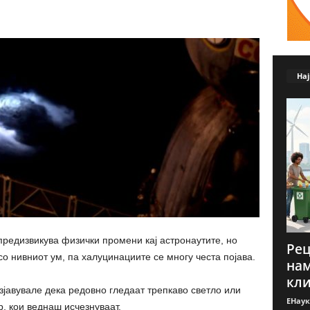
Нај
 предизвикува физички промени кај астронаутите, но
Рец
со нивниот ум, па халуцинациите се многу честа појава.
нам
кли
зјавувале дека редовно гледаат трепкаво светло или
ЕНаук
, кои веднаш исчезнуваат.