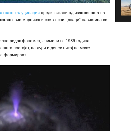
аат како халуцинации
предизвикани од изложеноста на
екогаш овие морничави светлосни „знаци“ навистина се
ително редок фономен, снимени во 1989 година,
општо постојат, па дури и денес никој не може
се формираат.