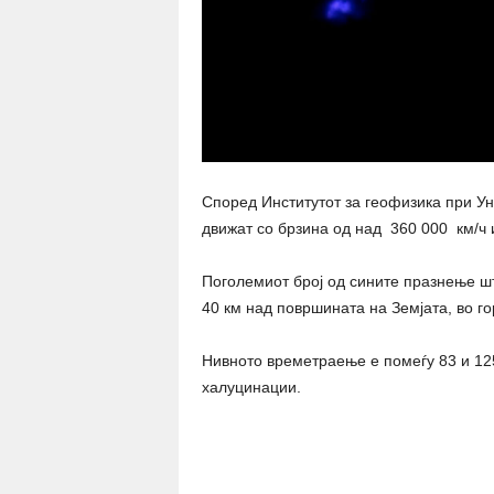
Според Институтот за геофизика при Ун
движат со брзина од над 360 000 км/ч и
Поголемиот број од сините празнење ш
40 км над површината на Земјата, во г
Нивното времетраење е помеѓу 83 и 125
халуцинации.