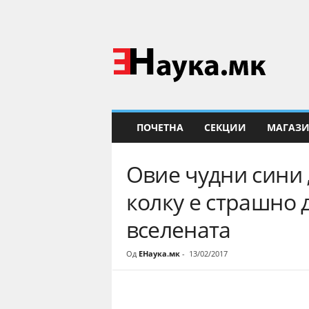
Е
Н
а
у
к
а
ПОЧЕТНА
СЕКЦИИ
МАГАЗ
Овие чудни сини
колку е страшно д
вселената
Од
ЕНаука.мк
-
13/02/2017