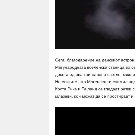
Сега, благодарение на данскиот астрон
Меѓународната вселенска станица во се
досега од ова таинствено светло, како и
На сликите што Могенсен ги снимил над
Коста Рика и Тајланд се гледаат ретки
млазеви, кои можат да се простираат и