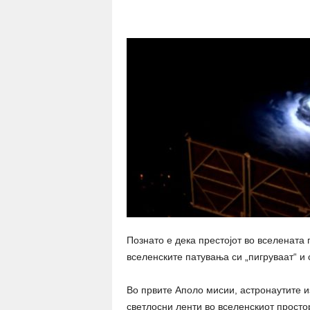
Share
Познато е дека престојот во вселената
вселенските патувања си „пигруваат“ и 
Во првите Аполо мисии, астронаутите и
светлосни ленти во вселенскиот простор