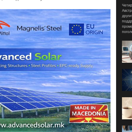
Четир
Австр
други
поддр
проме
погол