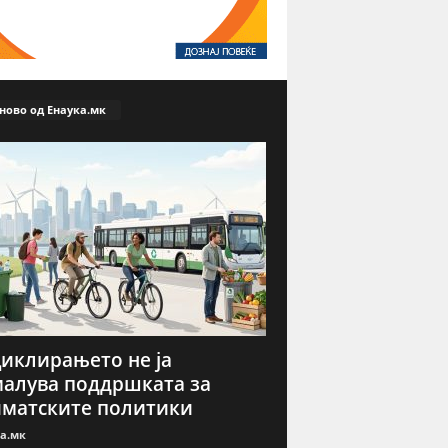
ново од Енаука.мк
иклирањето не ја
алува поддршката за
матските политики
а.мк