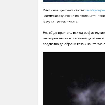
Иако овие трепкави светла
се објаснув
космичкото зрачење во вселената, пон
јавуваат во темнината.
Но, сѐ до првите слики од овој исклуч
метеоролозите се сомневаа дека тие во
соодветно да објасни како и зошто тие 