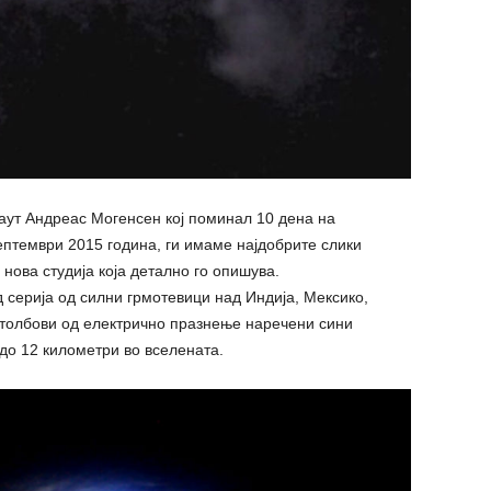
аут Андреас Могенсен кој поминал 10 дена на
птември 2015 година, ги имаме најдобрите слики
 нова студија која детално го опишува.
 серија од силни грмотевици над Индија, Мексико,
 столбови од електрично празнење наречени сини
 до 12 километри во вселената.