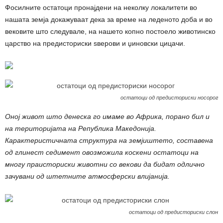
Фосилните остатоци пронајдени на неколку локалитети во
нашата земја докажуваат дека за време на леденото доба и во
вековите што следувале, на нашето копно постоело животинско
царство на предисториски ѕверови и џиновски цицачи.
остатоци од предисториски носорог
Оној живот што денеска го имаме во Африка, порано бил и
на територијата на Република Македонија.
Карактеристичната структура на земјиштето, составена
од глинест седимент овозможила коскени остатоци на
многу праисториски животни со векови да бидат одлично
зачувани од штетните атмосферски влијанија.
остатоци од предисториски слон