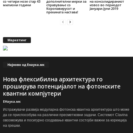
со четири нозе стар 43
дополнителни мерки за
на консолидираниот
милиони години
справување со
извоз во периодот
Коронавирусот и
Јануари-Јуни 2019
прекината настава!
Маркетинг
Најново од Енаука.мк
Нова флексибилна архитектура го
проширува потенцијалот на фотонските
квантни компјутери
ЕНаука.мк
Истражувачи развија модуларна фотонска квантна архитектура што може
да се приспособува на различни пресметковни задачи. Системот Clavina
овозможува и посигурно создавање квантни состојби важни за корекција
на грешки.