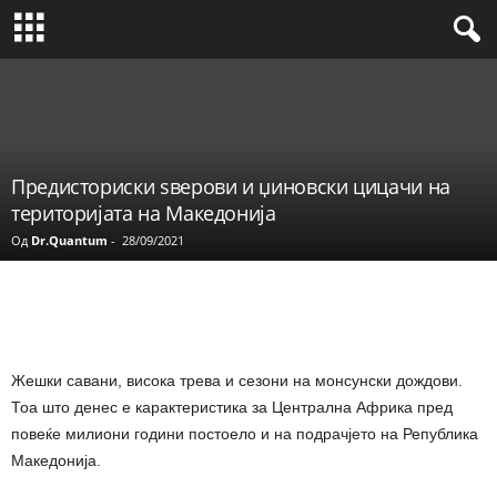
Предисториски ѕверови и џиновски цицачи на
територијата на Македонија
Од
Dr.Quantum
-
28/09/2021
Share
Жешки савани, висока трева и сезони на монсунски дождови.
Тоа што денес е карактеристика за Централна Африка пред
повеќе милиони години постоело и на подрачјето на Република
Македонија.