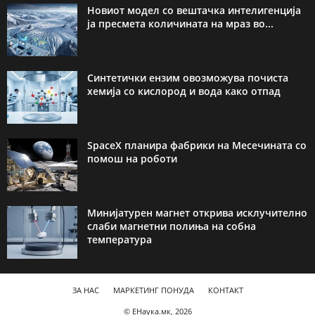
Новиот модел со вештачка интелигенција
ја пресмета количината на мраз во...
Синтетички ензим овозможува почиста
хемија со кислород и вода како отпад
SpaceX планира фабрики на Месечината со
помош на роботи
Минијатурен магнет открива исклучително
слаби магнетни полиња на собна
температура
ЗА НАС
МАРКЕТИНГ ПОНУДА
КОНТАКТ
© ЕНаука.мк, 2026