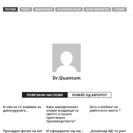
ТАГОВИ
FOSILI
MAKEDONIJA
PALEONTOLOGIJA
ЉУБЕ МИТЕВСКИ
СТАМЕР
Share
Dr.Quantum
ПОВРЗАНИ НАСЛОВИ
ПОВЕЌЕ ОД АВТОРОТ
И ова не го знаевме за
Како македонскиот
Што е мобинг на
диносурусите…
опиум владееше со
работното место ?
светот и зошто
престанало
производството?
Пронајден фосил на кит
И официјално кај нас –
„Алкалоид АД“ со раст