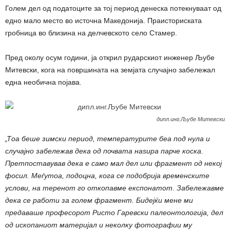
Голем дел од податоците за тој период денеска потекнуваат од
едно мало место во источна Македонија. Праисториската
гробница во близина на делчевското село Стамер.
Пред околу осум години, ја открил рударскиот инженер Љубе
Митевски, кога на површината на земјата случајно забележал
една необична појава.
дипл.инг.Љубе Митевски
„Тоа беше зимски период, температурите беа под нула и
случајно забележав дека од почвата наѕира парче коска.
Претпоставував дека е само мал дел или фрагмент од некој
фосил. Меѓутоа, подоцна, кога се подобрија временските
услови, на теренот го откопавме експонатот. Забележавме
дека се работи за голем фрагмент. Бидејќи мене ми
предаваше професорот Ристо Гаревски палеонтологија, дел
од ископаниот материјал и неколку фотографии му