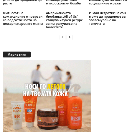
расте
микроскопски бомби
социјалните мрежи
Фитнесот на
Американската
И мал недостиг на сон
командирите е поврзан
биобанка „All of Us“
може да придонесе за
со подготвеноста на
станува клучен ресурс
зголемување на
пожарникарските екипи
за истражување на
тежината
болестите
Маркетинг