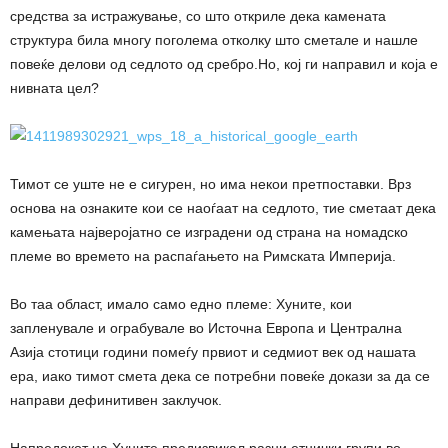
средства за истражување, со што откриле дека камената
структура била многу поголема отколку што сметале и нашле
повеќе делови од седлото од сребро.Но, кој ги направил и која е
нивната цел?
Тимот се уште не е сигурен, но има некои претпоставки. Врз
основа на ознаките кои се наоѓаат на седлото, тие сметаат дека
камењата најверојатно се изградени од страна на номадско
племе во времето на распаѓањето на Римската Империја.
Во таа област, имало само едно племе: Хуните, кои
запленувале и ограбувале во Источна Европа и Централна
Азија стотици години помеѓу првиот и седмиот век од нашата
ера, иако тимот смета дека се потребни повеќе докази за да се
направи дефинитивен заклучок.
Напредокот на Хуните предизвикал разни етнички групи во