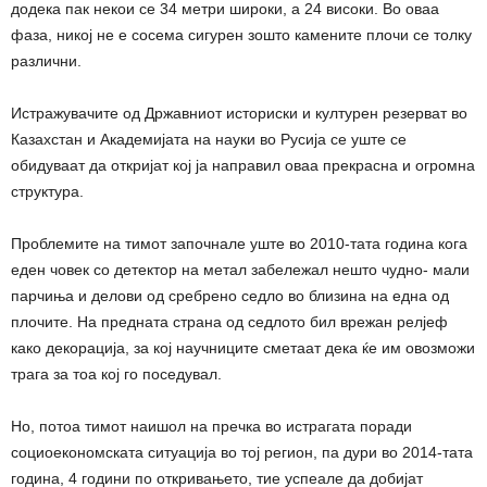
додека пак некои се 34 метри широки, а 24 високи. Во оваа
фаза, никој не е сосема сигурен зошто камените плочи се толку
различни.
Истражувачите од Државниот историски и културен резерват во
Казахстан и Академијата на науки во Русија се уште се
обидуваат да откријат кој ја направил оваа прекрасна и огромна
структура.
Проблемите на тимот започнале уште во 2010-тата година кога
еден човек со детектор на метал забележал нешто чудно- мали
парчиња и делови од сребрено седло во близина на една од
плочите. На предната страна од седлото бил врежан релјеф
како декорација, за кој научниците сметаат дека ќе им овозможи
трага за тоа кој го поседувал.
Но, потоа тимот наишол на пречка во истрагата поради
социоекономската ситуација во тој регион, па дури во 2014-тата
година, 4 години по откривањето, тие успеале да добијат