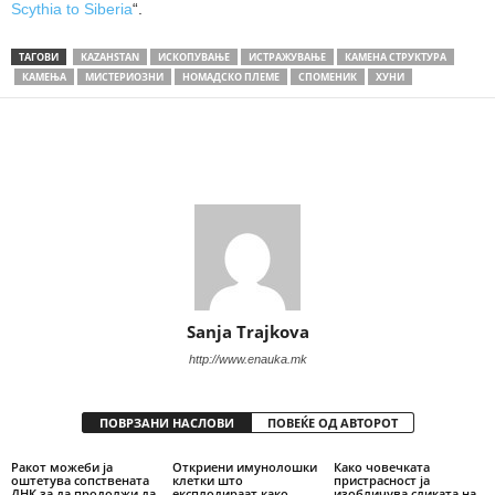
Scythia to Siberia
“.
ТАГОВИ
KAZAHSTAN
ИСКОПУВАЊЕ
ИСТРАЖУВАЊЕ
КАМЕНА СТРУКТУРА
КАМЕЊА
МИСТЕРИОЗНИ
НОМАДСКО ПЛЕМЕ
СПОМЕНИК
ХУНИ
Share
Sanja Trajkova
http://www.enauka.mk
ПОВРЗАНИ НАСЛОВИ
ПОВЕЌЕ ОД АВТОРОТ
Ракот можеби ја
Откриени имунолошки
Како човечката
оштетува сопствената
клетки што
пристрасност ја
ДНК за да продолжи да
експлодираат како
изобличува сликата на