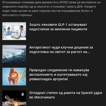
Истражување покажува дека варијантата APOE2 може да им помогне на
невроните подобро да ја заштитат и поправат својата ДНК. Наодите
нудат нови насоки за идни терапии против Алцхајмерова болест и
клеточното стареење.
Зошто лековите GLP-1 остануваат
недостапни за милиони пациенти
Антарктикот нуди клучни децении за
подготовка на светот за растот на...
Природен соединение ги намалува
воспалението и оштетувањето кај
ревматоиден артритис
Отпаднат степен од ракета на SpaceX удри
во Месечината