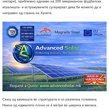
хектари), приближно еднакво на 200 американски фудбалски
игралишта- и истражувачите сугерираат дека би можело да е
направен од страна на Хуните.
Секој од камењата во структурата е со различна големина.
Некои од најмалите плочи се 4 метри во ширина и висина,