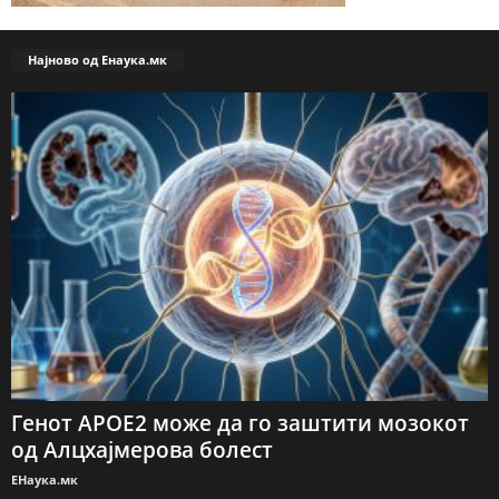
Најново од Енаука.мк
Генот APOE2 може да го заштити мозокот
од Алцхајмерова болест
ЕНаука.мк