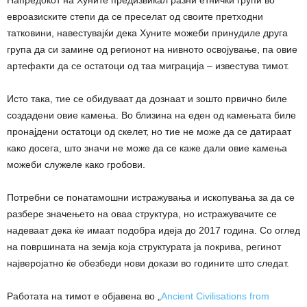
евроазиските степи да се преселат од своите претходни
татковини, навестувајќи дека Хуните можеби принудиле друга
група да си замине од регионот на нивното освојување, па овие
артефакти да се остатоци од таа миграција – известува тимот.
Исто така, тие се обидуваат да дознаат и зошто првично биле
создадени овие камења. Во близина на еден од камењата биле
пронајдени остатоци од скелет, но тие не може да се датираат
како досега, што значи не може да се каже дали овие камења
можеби служеле како гробови.
Потребни се понатамошни истражувања и ископувања за да се
разбере значењето на оваа структура, но истражувачите се
надеваат дека ќе имаат подобра идеја до 2017 година. Со оглед
на површината на земја која структурата ја покрива, регинот
најверојатно ќе обезбеди нови докази во годините што следат.
Работата на тимот е објавена во „
Ancient Civilisations from