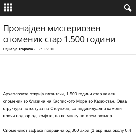
Пронајден мистериозен
споменик стар 1.500 години
Од
Sanja Trajkova
-
17/11/2016
Share
Археолозите открија гигантски, 1.500 години стар камен
споменик во близина на Каспиското Море во Казахстан. Оваа
структура потсетува на Стоунхеџ, со индивидуални камени
плочи надвор од земјата, но во многу поголем размер.
Споменикот зафаќа површина од 300 акри (1 акр има околу 0,4