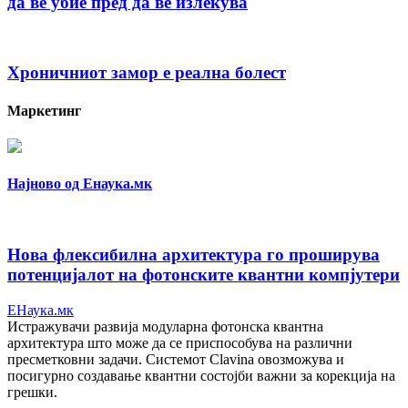
да ве убие пред да ве излекува
Хроничниот замор е реална болест
Маркетинг
Најново од Енаука.мк
Нова флексибилна архитектура го проширува
потенцијалот на фотонските квантни компјутери
ЕНаука.мк
Истражувачи развија модуларна фотонска квантна
архитектура што може да се приспособува на различни
пресметковни задачи. Системот Clavina овозможува и
посигурно создавање квантни состојби важни за корекција на
грешки.