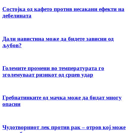
Состојка од кафето против несакани ефекти на
дебелината
Дали навистина може да бидете зависни од
љубов?
Големите промени во температурата го
зголемуваат ризикот од срцев удар
Гребнатинките од мачка може да бидат многу
опасни
Чудотворниот лек против рак – отров кој може