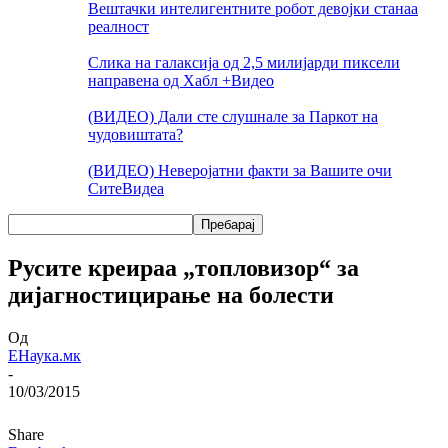
Вештачки интелигентните робот девојки станаа
реалност
Слика на галаксија од 2,5 милијарди пиксели
направена од Хабл +Видео
(ВИДЕО) Дали сте слушнале за Паркот на
чудовиштата?
(ВИДЕО) Неверојатни факти за Вашите очи
Сите
Видеа
Русите креираа „топловизор“ за
дијагностицирање на болести
Од
ЕНаука.мк
-
10/03/2015
Share