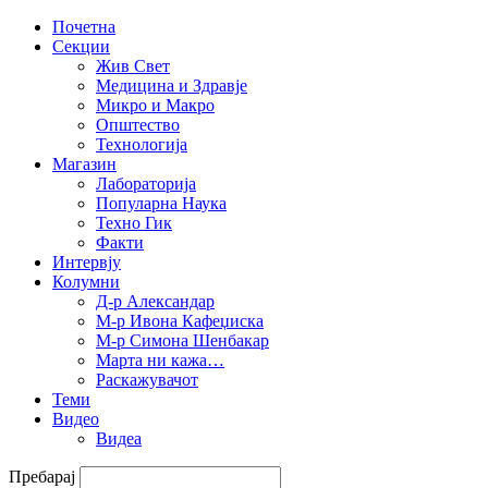
Почетна
Секции
Жив Свет
Медицина и Здравје
Микро и Макро
Општество
Технологија
Магазин
Лабораторија
Популарна Наука
Техно Гик
Факти
Интервју
Колумни
Д-р Александар
М-р Ивона Кафеџиска
М-р Симона Шенбакар
Марта ни кажа…
Раскажувачот
Теми
Видео
Видеа
Пребарај