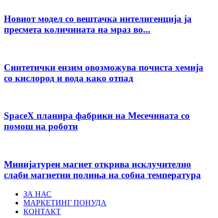
Новиот модел со вештачка интелигенција ја
пресмета количината на мраз во...
Синтетички ензим овозможува почиста хемија
со кислород и вода како отпад
SpaceX планира фабрики на Месечината со
помош на роботи
Минијатурен магнет открива исклучително
слаби магнетни полиња на собна температура
ЗА НАС
МАРКЕТИНГ ПОНУДА
КОНТАКТ