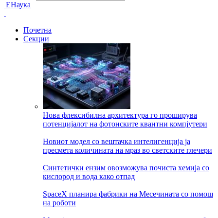
ЕНаука
Почетна
Секции
Нова флексибилна архитектура го проширува
потенцијалот на фотонските квантни компјутери
Новиот модел со вештачка интелигенција ја
пресмета количината на мраз во светските глечери
Синтетички ензим овозможува почиста хемија со
кислород и вода како отпад
SpaceX планира фабрики на Месечината со помош
на роботи