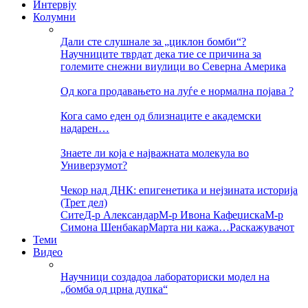
Интервју
Колумни
Дали сте слушнале за „циклон бомби“?
Научниците тврдат дека тие се причина за
големите снежни виулици во Северна Америка
Од кога продавањето на луѓе е нормална појава ?
Кога само еден од близнаците е академски
надарен…
Знаете ли која е најважната молекула во
Универзумот?
Чекор над ДНК: епигенетика и нејзината историја
(Трет дел)
Сите
Д-р Александар
М-р Ивона Кафеџиска
М-р
Симона Шенбакар
Марта ни кажа…
Раскажувачот
Теми
Видео
Научници создадоа лабораториски модел на
„бомба од црна дупка“