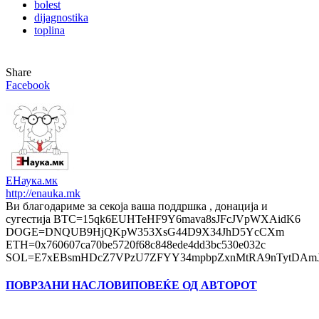
bolest
dijagnostika
toplina
Share
Facebook
ЕНаука.мк
http://enauka.mk
Ви благодариме за секоја ваша поддршка , донација и
сугестија BTC=15qk6EUHTeHF9Y6mava8sJFcJVpWXAidK6
DOGE=DNQUB9HjQKpW353XsG44D9X34JhD5YcCXm
ETH=0x760607ca70be5720f68c848ede4dd3bc530e032c
SOL=E7xEBsmHDcZ7VPzU7ZFYY34mpbpZxnMtRA9nTytDAmJ
ПОВРЗАНИ НАСЛОВИ
ПОВЕЌЕ ОД АВТОРОТ