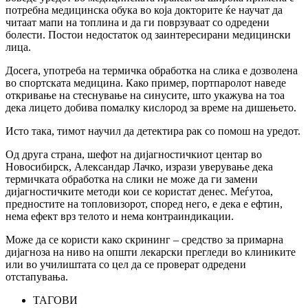
потребна медицинска обука во која докторите ќе научат да
читаат мапи на топлина и да ги поврзуваат со одредени
болести. Постои недостаток од заинтересирани медицински
лица.
Досега, употреба на термичка обработка на слика е дозволена
во спортската медицина. Како пример, портпаролот наведе
откривање на стеснување на синусите, што укажува на тоа
дека лицето добива помалку кислород за време на дишењето.
Исто така, тимот научил да детектира рак со помош на уредот.
Од друга страна, шефот на дијагностичкиот центар во
Новосибирск, Александар Лачко, изрази уверување дека
термичката обработка на слики не може да ги замени
дијагностичките методи кои се користат денес. Меѓутоа,
предностите на топловизорот, според него, е дека е ефтин,
нема ефект врз телото и нема контраиндикации.
Може да се користи како скрининг – средство за примарна
дијагноза на ниво на општи лекарски прегледи во клиниките
или во училиштата со цел да се проверат одредени
отстапувања.
ТАГОВИ