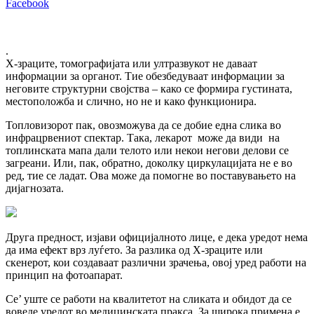
Facebook
.
Х-зраците, томографијата или ултразвукот не даваат
информации за органот. Тие обезбедуваат информации за
неговите структурни својства – како се формира густината,
местоположба и слично, но не и како функционира.
Топловизорот пак, овозможува да се добие една слика во
инфрацрвениот спектар. Така, лекарот може да види на
топлинската мапа дали телото или некои негови делови се
загреани. Или, пак, обратно, доколку циркулацијата не е во
ред, тие се ладат. Ова може да помогне во поставувањето на
дијагнозата.
Друга предност, изјави официјалното лице, е дека уредот нема
да има ефект врз луѓето. За разлика од Х-зраците или
скенерот, кои создаваат различни зрачења, овој уред работи на
принцип на фотоапарат.
Се’ уште се работи на квалитетот на сликата и обидот да се
воведе уредот во медицинската пракса. За широка примена е