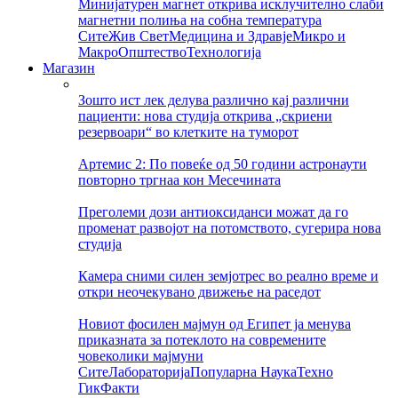
Минијатурен магнет открива исклучително слаби
магнетни полиња на собна температура
Сите
Жив Свет
Медицина и Здравје
Микро и
Макро
Општество
Технологија
Магазин
Зошто ист лек делува различно кај различни
пациенти: нова студија открива „скриени
резервоари“ во клетките на туморот
Артемис 2: По повеќе од 50 години астронаути
повторно тргнаа кон Месечината
Преголеми дози антиоксиданси можат да го
променат развојот на потомството, сугерира нова
студија
Камера сними силен земјотрес во реално време и
откри неочекувано движење на раседот
Новиот фосилен мајмун од Египет ја менува
приказната за потеклото на современите
човеколики мајмуни
Сите
Лабораторија
Популарна Наука
Техно
Гик
Факти