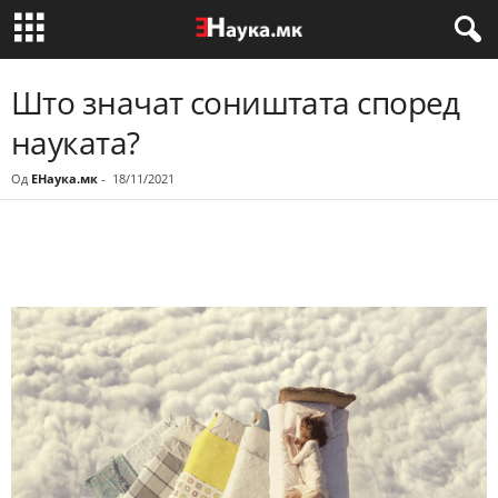
Што значат соништата според
науката?
Од
ЕНаука.мк
-
18/11/2021
Share