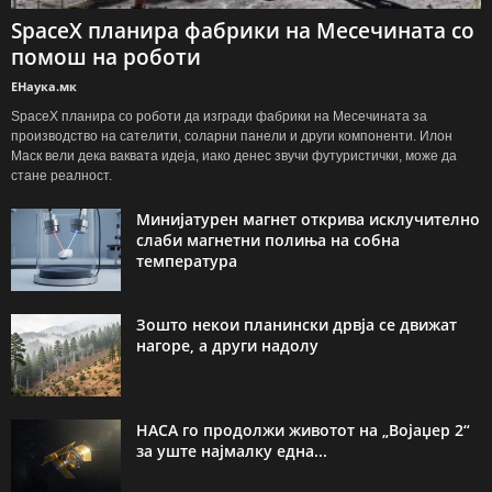
SpaceX планира фабрики на Месечината со
помош на роботи
ЕНаука.мк
SpaceX планира со роботи да изгради фабрики на Месечината за
производство на сателити, соларни панели и други компоненти. Илон
Маск вели дека ваквата идеја, иако денес звучи футуристички, може да
стане реалност.
Минијатурен магнет открива исклучително
слаби магнетни полиња на собна
температура
Зошто некои планински дрвја се движат
нагоре, а други надолу
НАСА го продолжи животот на „Војаџер 2“
за уште најмалку една...