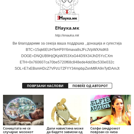
ЕНаука.мк
http://enauka.mk
Ви благодариме за секоја ваша поддршка , донација и сугестија
BTC=15qk6EUHTeHF9Y6mava8sJFcJVpWXAidK6
DOGE=DNQUB9HjQKpW353XsG44D9X34JhD5YcCXm
ETH=0x760607ca70be5720f68c848ede4dd3bc530e032c
SOL=E7xEBsmHDcZ7VPzU7ZFYY34mpbpZxnMtRA9nTytDAmJt
ПОВРЗАНИ НАСЛОВИ
ПОВЕЌЕ ОД АВТОРОТ
Соништата не се
Дали навистина може
Селфи синдромот
случајни: мозокот
да бидете зависни од
поврзан со низа