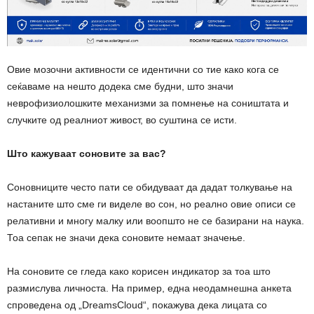
Овие мозочни активности се идентични со тие како кога се
сеќаваме на нешто додека сме будни, што значи
неврофизиолошките механизми за помнење на соништата и
случките од реалниот живост, во суштина се исти.
Што кажуваат соновите за вас?
Соновниците често пати се обидуваат да дадат толкување на
настаните што сме ги виделе во сон, но реално овие описи се
релативни и многу малку или воопшто не се базирани на наука.
Тоа сепак не значи дека соновите немаат значење.
На соновите се гледа како корисен индикатор за тоа што
размислува личноста. На пример, една неодамнешна анкета
спроведена од „DreamsCloud“, покажува дека лицата со