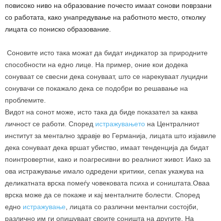
повисоко ниво на образование почесто имаат сонови поврзани
со работата, како унапредување на работното место, отколку
лицата со пониско образование.
Соновите исто така можат да бидат индикатор за природните
способности на едно лице. На пример, оние кои додека
сонуваат се свесни дека сонуваат, што се нарекуваат луцидни
сонувачи се покажало дека се подобри во решавање на
проблемите.
Видот на сонот може, исто така да биде показател за каква
личност се работи. Според
истражувањето
на Централниот
институт за ментално здравје во Германија, лицата што изјавиле
дека сонуваат дека вршат убиство, имаат тенденција да бидат
поинтровертни, како и поагресивни во реалниот живот. Иако за
ова истражување имало одредени критики, сепак укажува на
деликатната врска помеѓу човековата психа и соништата.Оваа
врска може да се покаже и кај менталните болести. Според
едно
истражување
, лицата со различни ментални состојби,
различно им ги опишуваат своите соништа на другите. На