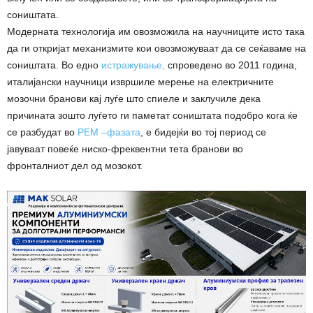
соништата.
Модерната технологија им овозможила на научниците исто така
да ги откријат механизмите кои овозможуваат да се сеќаваме на
соништата. Во едно
истражување,
спроведено во 2011 година,
италијански научници извршиле мерење на електричните
мозочни бранови кај луѓе што спиеле и заклучиле дека
причината зошто луѓето ги паметат соништата подобро кога ќе
се разбудат во
РЕМ –фазата
, е бидејќи во тој период се
јавуваат повеќе ниско-фреквентни тета бранови во
фронталниот дел од мозокот.