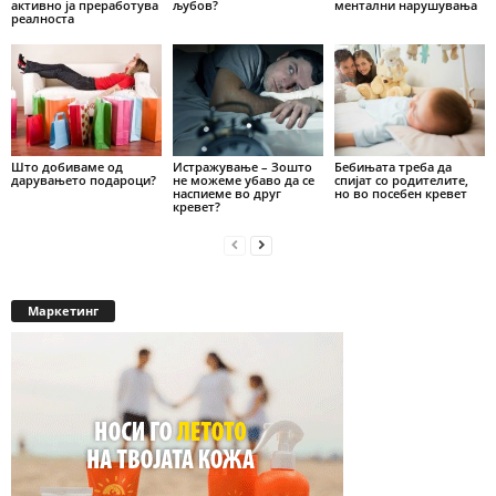
активно ја преработува
љубов?
ментални нарушувања
реалноста
Што добиваме од
Истражување – Зошто
Бебињата треба да
дарувањето подароци?
не можеме убаво да се
спијат со родителите,
наспиеме во друг
но во посебен кревет
кревет?
Маркетинг