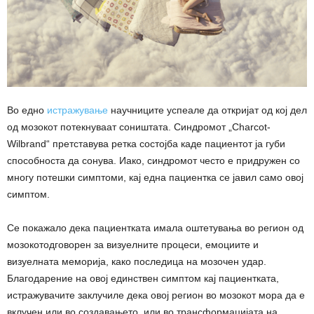
Во едно
истражување
научниците успеале да откријат од кој дел
од мозокот потекнуваат соништата. Синдромот „Charcot-
Wilbrand“ претставува ретка состојба каде пациентот ја губи
способноста да сонува. Иако, синдромот често е придружен со
многу потешки симптоми, кај една пациентка се јавил само овој
симптом.
Се покажало дека пациентката имала оштетувања во регион од
мозокотодговорен за визуелните процеси, емоциите и
визуелната меморија, како последица на мозочен удар.
Благодарение на овој единствен симптом кај пациентката,
истражувачите заклучиле дека овој регион во мозокот мора да е
вклучен или во создавањето, или во трансформацијата на