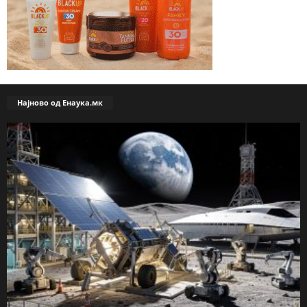
Најново од Енаука.мк