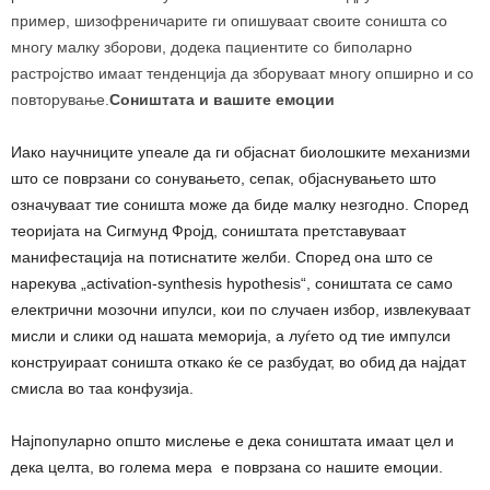
пример, шизофреничарите ги опишуваат своите соништа со
многу малку зборови, додека пациентите со биполарно
растројство имаат тенденција да зборуваат многу опширно и со
повторување.
Соништата и вашите емоции
Иако научниците упеале да ги објаснат биолошките механизми
што се поврзани со сонувањето, сепак, објаснувањето што
означуваат тие соништа може да биде малку незгодно. Според
теоријата на Сигмунд Фројд, соништата претставуваат
манифестација на потиснатите желби. Според она што се
нарекува „activation-synthesis hypothesis“, соништата се само
електрични мозочни ипулси, кои по случаен избор, извлекуваат
мисли и слики од нашата меморија, а луѓето од тие импулси
конструираат соништа откако ќе се разбудат, во обид да најдат
смисла во таа конфузија.
Најпопуларно општо мислење е дека соништата имаат цел и
дека целта, во голема мера е поврзана со нашите емоции.