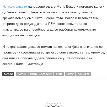
Истражувањето
направено од д-р.Метју Вокер и неговите колеги
од Универзитетот Беркли исто така презентира докази за
врската помеѓу емоциите и соништата. Вокер и неговиот тим
откриле дека редукцијата на РЕМ-сонот резултира со
намалување на способноста да се разберат комплексните
емоции во текот на денот.
И покрај фактот дека со помош на технологијата значително се
проширени сознанијата во врска со сонувањето, сепак, многу од
она што се случува додека спиеме сѐ уште останува она
секогаш било – мистерија.
ТАГОВИ
EMOTSII
MENTALNO-ZDRAVJE
PSIHA
SPIENE
СОНИШТА
Share