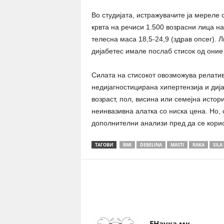
Во студијата, истражувачите ја мереле 
крвта на речиси 1.500 возрасни лица на
телесна маса 18,5-24,9 (здрав опсег). 
дијабетес имале послаб стисок од оние
Силата на стисокот овозможува релати
недијагностицирана хипертензија и дија
возраст, пол, висина или семејна истор
неинвазивна алатка со ниска цена. Но, 
дополнителни анализи пред да се корис
ТАГОВИ
BMI
DEBELINA
MASTI
RAKA
SILA
Share
ЕНаука.мк