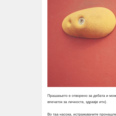
Прашањето е отворено за дебата и може
впечаток за личноста, здравје итн).
Во таа насока, истражувачите пронашле