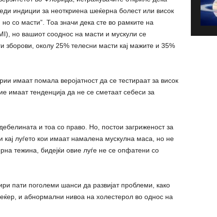
еди индиции за неоткриена шеќерна болест или висок
 но со масти”. Тоа значи дека сте во рамките на
I), но вашиот сооднос на масти и мускули се
ги зборови, околу 25% телесни масти кај мажите и 35%
ории имаат помала веројатност да се тестираат за висок
тие имаат тенденција да не се сметаат себеси за
дебелината и тоа со право. Но, постои загриженост за
кај луѓето кои имаат намалена мускулна маса, но не
рна тежина, бидејќи овие луѓе не се опфатени со
тири пати поголеми шанси да развијат проблеми, како
шеќер, и абнормални нивоа на холестерол во однос на