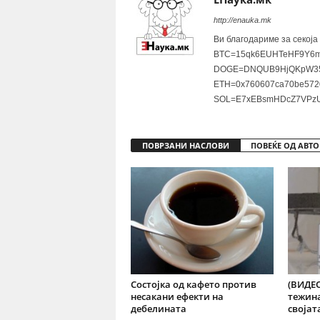
http://enauka.mk
Ви благодариме за секоја
BTC=15qk6EUHTeHF9Y6m
DOGE=DNQUB9HjQKpW35
ETH=0x760607ca70be572
SOL=E7xEBsmHDcZ7VPzU
ПОВРЗАНИ НАСЛОВИ
ПОВЕЌЕ ОД АВТО
Состојка од кафето против
(ВИДЕО
несакани ефекти на
тежина
дебелината
својат