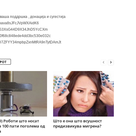
 ваша поддршка , донација и сугестија
ava8sJFcJVpWXAidK6
3XsG44D9X34JhD5YcCXm
0f68c848ede4dd3bc530e032c
7ZFYY34mpbpZxnMtRA9nTytDAmJt
РОТ
) Роботи што носат
Што е она што всушност
 100 пати поголема од
предизвикува мигрена?
а