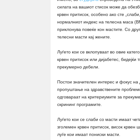
силата на вашиот стисок може да обезб
крвен притисок, особено ако сте „слаби,
нормалниот индекс на телесна маса (BM
приклонува повеќе кон мастите. Со дру
телесни масти кај жените.
Луѓето кои се вклопуваат во овие катег
крвен притисок или дијабетес, бидејќи 
прекумерно дебели.
Постои значителен интерес и фокус на 
пропуштање на здравствените проблеми 
одговараат на критериумите за прекуме
скрининг програмите.
Луѓето кои се слаби со масти имаат че
зголемен крвен притисок, висок крвен 
луѓе кои имаат пониски масти.