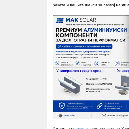
раката и вашите шанси за развој на диј
Имено, во
студијата
спроведена на Унив