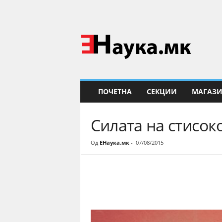
Е
Н
а
у
к
а
ПОЧЕТНА
СЕКЦИИ
МАГАЗ
Силата на стисок
Од
ЕНаука.мк
-
07/08/2015
Share