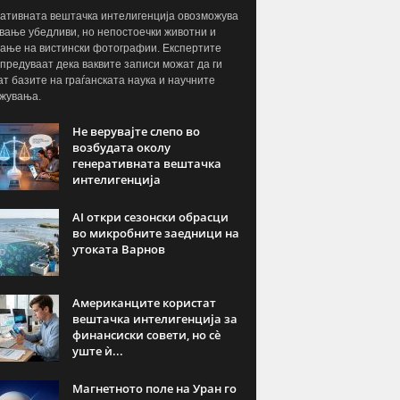
ативната вештачка интелигенција овозможува
вање убедливи, но непостоечки животни и
ање на вистински фотографии. Експертите
предуваат дека ваквите записи можат да ги
ат базите на граѓанската наука и научните
жувања.
Не верувајте слепо во
возбудата околу
генеративната вештачка
интелигенција
AI откри сезонски обрасци
во микробните заедници на
утоката Варнов
Американците користат
вештачка интелигенција за
финансиски совети, но сè
уште ѝ...
Магнетното поле на Уран го