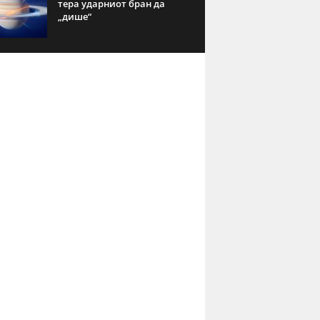
тера ударниот бран да
„дише“