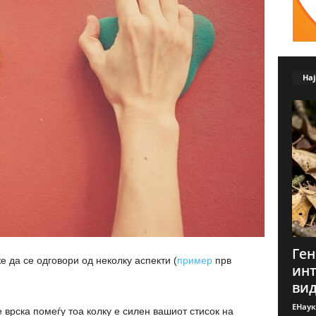
Нај
Ген
 да се одговори од неколку аспекти (
пример
прв
инт
вид
ЕНаук
 врска помеѓу тоа колку е силен вашиот стисок на