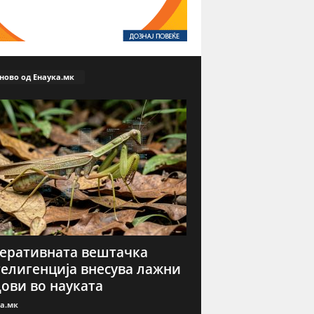
ново од Енаука.мк
еративната вештачка
елигенција внесува лажни
ови во науката
а.мк