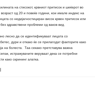
силината на стисокот, крвниот притисок и шеќерот во
 возраст од 20 и повеќе години, кои имале индекс на
Лицата со недијагностициран висок крвен притисок или
 без здравствени проблеми од ваков вид.
вно лесно да се идентификуваат лицата со
бетес, дури и откако ќе се прилагодат факторите како
ија на болеста. Таа секако претставува важна
сепак, истражувачите веруваат дека се потребни
ти како скрининг алатка.