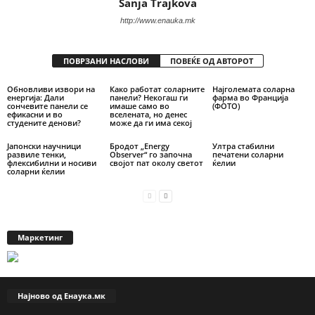
Sanja Trajkova
http://www.enauka.mk
ПОВРЗАНИ НАСЛОВИ
ПОВЕЌЕ ОД АВТОРОТ
Обновливи извори на
Како работат соларните
Најголемата соларна
енергија: Дали
панели? Некогаш ги
фарма во Франција
сончевите панели се
имаше само во
(ФОТО)
ефикасни и во
вселената, но денес
студените денови?
може да ги има секој
Јапонски научници
Бродот „Energy
Ултра стабилни
развиле тенки,
Observer“ го започна
печатени соларни
флексибилни и носиви
својот пат околу светот
ќелии
соларни ќелии
Маркетинг
Најново од Енаука.мк