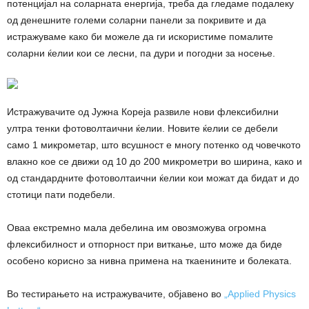
потенцијал на соларната енергија, треба да гледаме подалеку
од денешните големи соларни панели за покривите и да
истражуваме како би можеле да ги искористиме помалите
соларни ќелии кои се лесни, па дури и погодни за носење.
Истражувачите од Јужна Кореја развиле нови флексибилни
ултра тенки фотоволтаични ќелии. Новите ќелии се дебели
само 1 микрометар, што всушност е многу потенко од човечкото
влакно кое се движи од 10 до 200 микрометри во ширина, како и
од стандардните фотоволтаични ќелии кои можат да бидат и до
стотици пати подебели.
Оваа екстремно мала дебелина им овозможува огромна
флексибилност и отпорност при виткање, што може да биде
особено корисно за нивна примена на ткаенините и болеката.
Во тестирањето на истражувачите, објавено во
„Applied Physics