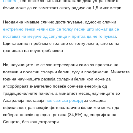
Letters“
, тестовите за виткање покажале дека ултра тенките
ќелии може да се замоткаат околу радиус од 1,5 милиметри.
Неодамна имавме слично достигнување, односно слични
екстремно тенки ќелии кои се толку лесни што можат да се
постават на меурче од сапуница и притоа да не го пукнат
.
Единствениот проблем е тоа што се толку лесни, што се на
границата на неупотребливост.
Но, научниците не се заинтересирани само за правење на
потенки и полесни соларни ќелии, туку и поефикасни. Минатата
година научниците развија соларни ќелии кои може да
апсорбираат значително повеќе сончева енергија од
традиционалните панели, а минатиот месец научниците во
Австралија поставија
нов светски рекорд
за соларна
ефикасност, развивајќи фотоволтаични ќелии кои можат да
соберат повеќе од една третина (34,5%) од енергијата на
Сонцето, без концентратори.