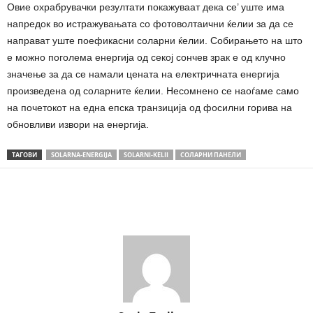
Овие охрабрувачки резултати покажуваат дека се’ уште има
напредок во истражувањата со фотоволтаични ќелии за да се
направат уште поефикасни соларни ќелии. Собирањето на што
е можно поголема енергија од секој сончев зрак е од клучно
значење за да се намали цената на електричната енергија
произведена од соларните ќелии. Несомнено се наоѓаме само
на почетокот на една епска транзиција од фосилни горива на
обновливи извори на енергија.
ТАГОВИ
SOLARNA-ENERGIJA
SOLARNI-KELII
СОЛАРНИ ПАНЕЛИ
Share