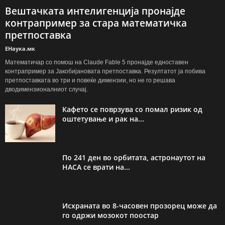
Вештачката интелигенција пронајде
контрапример за стара математичка
претпоставка
ЕНаука.мк
Математичар со помош на Claude Fable 5 пронајде едноставен
контрапример за Јакобијановата претпоставка. Резултатот ја побива
претпоставката во три и повеќе димензии, но не го решава
дводимензионалниот случај.
Кафето се поврзува со помал ризик од
оштетување и рак на...
По 241 ден во орбитата, астронаутот на
НАСА се врати на...
Исхраната во 8-часовен прозорец може да
го одржи мозокот поостар