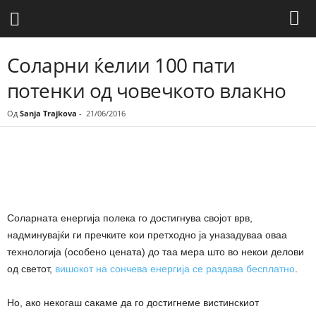
Соларни ќелии 100 пати
потенки од човечкото влакно
Од
Sanja Trajkova
-
21/06/2016
Share
Соларната енергија полека го достигнува својот врв,
надминувајќи ги пречките кои претходно ја уназадуваа оваа
технологија (особено цената) до таа мера што во некои делови
од светот,
вишокот на сончева енергија се раздава бесплатно
.
Но, ако некогаш сакаме да го достигнеме вистинскиот