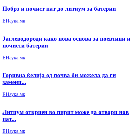
Побрз и почист пат до литиум за батерии
ЕНаука.мк
Јаглеводороди како нова основа за поевтини и
почисти батерии
ЕНаука.мк
Горивна ќелија од почва би можела да ги
замени...
ЕНаука.мк
Литиум откриен во пирит може да отвори нов
пат...
ЕНаука.мк