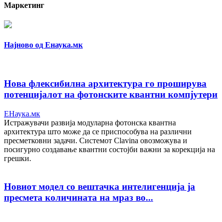
Маркетинг
Најново од Енаука.мк
Нова флексибилна архитектура го проширува
потенцијалот на фотонските квантни компјутери
ЕНаука.мк
Истражувачи развија модуларна фотонска квантна
архитектура што може да се приспособува на различни
пресметковни задачи. Системот Clavina овозможува и
посигурно создавање квантни состојби важни за корекција на
грешки.
Новиот модел со вештачка интелигенција ја
пресмета количината на мраз во...