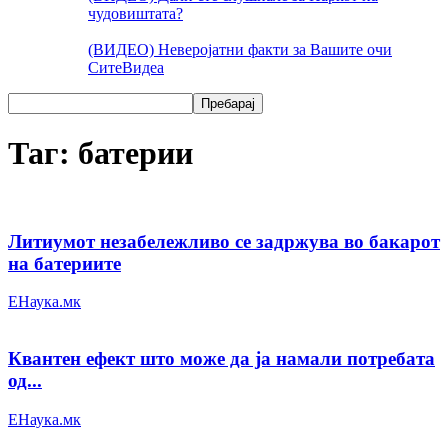
чудовиштата?
(ВИДЕО) Неверојатни факти за Вашите очи
Сите
Видеа
Таг: батерии
Литиумот незабележливо се задржува во бакарот
на батериите
ЕНаука.мк
Квантен ефект што може да ја намали потребата
од...
ЕНаука.мк