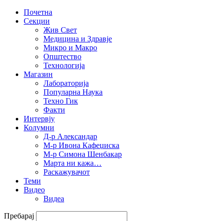
Почетна
Секции
Жив Свет
Медицина и Здравје
Микро и Макро
Општество
Технологија
Магазин
Лабораторија
Популарна Наука
Техно Гик
Факти
Интервју
Колумни
Д-р Александар
М-р Ивона Кафеџиска
М-р Симона Шенбакар
Марта ни кажа…
Раскажувачот
Теми
Видео
Видеа
Пребарај