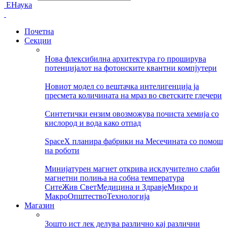
ЕНаука
Почетна
Секции
Нова флексибилна архитектура го проширува
потенцијалот на фотонските квантни компјутери
Новиот модел со вештачка интелигенција ја
пресмета количината на мраз во светските глечери
Синтетички ензим овозможува почиста хемија со
кислород и вода како отпад
SpaceX планира фабрики на Месечината со помош
на роботи
Минијатурен магнет открива исклучително слаби
магнетни полиња на собна температура
Сите
Жив Свет
Медицина и Здравје
Микро и
Макро
Општество
Технологија
Магазин
Зошто ист лек делува различно кај различни