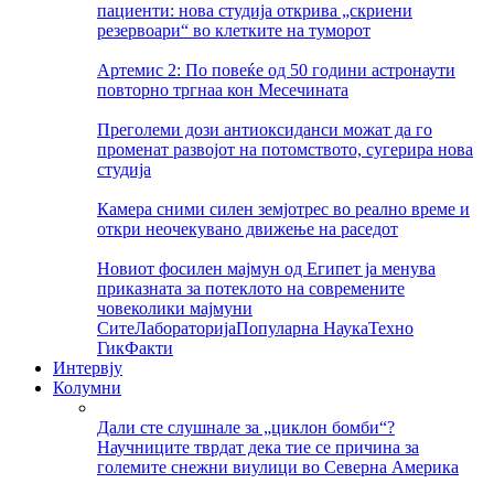
пациенти: нова студија открива „скриени
резервоари“ во клетките на туморот
Артемис 2: По повеќе од 50 години астронаути
повторно тргнаа кон Месечината
Преголеми дози антиоксиданси можат да го
променат развојот на потомството, сугерира нова
студија
Камера сними силен земјотрес во реално време и
откри неочекувано движење на раседот
Новиот фосилен мајмун од Египет ја менува
приказната за потеклото на современите
човеколики мајмуни
Сите
Лабораторија
Популарна Наука
Техно
Гик
Факти
Интервју
Колумни
Дали сте слушнале за „циклон бомби“?
Научниците тврдат дека тие се причина за
големите снежни виулици во Северна Америка