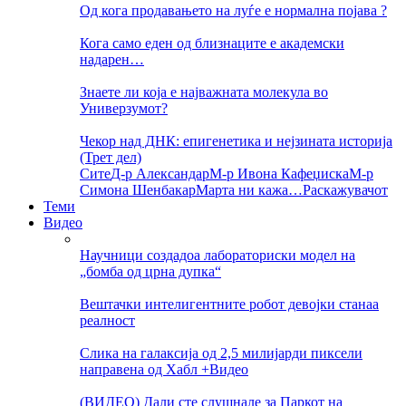
Од кога продавањето на луѓе е нормална појава ?
Кога само еден од близнаците е академски
надарен…
Знаете ли која е најважната молекула во
Универзумот?
Чекор над ДНК: епигенетика и нејзината историја
(Трет дел)
Сите
Д-р Александар
М-р Ивона Кафеџиска
М-р
Симона Шенбакар
Марта ни кажа…
Раскажувачот
Теми
Видео
Научници создадоа лабораториски модел на
„бомба од црна дупка“
Вештачки интелигентните робот девојки станаа
реалност
Слика на галаксија од 2,5 милијарди пиксели
направена од Хабл +Видео
(ВИДЕО) Дали сте слушнале за Паркот на