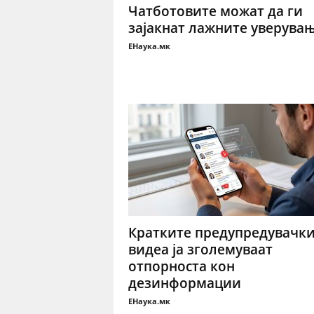
Чатботовите можат да ги
зајакнат лажните уверува
ЕНаука.мк
Кратките предупредувачк
видеа ја зголемуваат
отпорноста кон
дезинформации
ЕНаука.мк