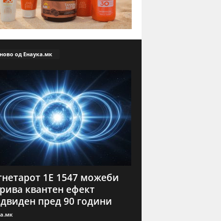
ново од Енаука.мк
нетарот 1E 1547 можеби
рива квантен ефект
двиден пред 90 години
а.мк