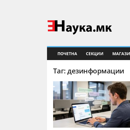
Е
Н
а
у
к
а
ПОЧЕТНА
СЕКЦИИ
МАГАЗ
Таг: дезинформации