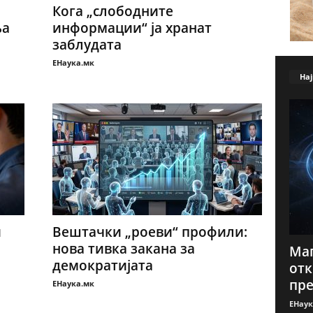
Кога „слободните
ња
информации“ ја хранат
заблудата
ЕНаука.мк
Нај
и
Вештачки „роеви“ профили:
нова тивка закана за
Маг
демократијата
отк
пре
ЕНаука.мк
ЕНаук