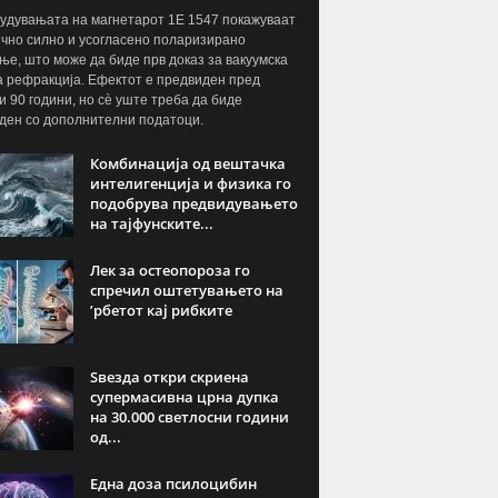
дувањата на магнетарот 1E 1547 покажуваат
чно силно и усогласено поларизирано
ње, што може да биде прв доказ за вакуумска
а рефракција. Ефектот е предвиден пред
и 90 години, но сè уште треба да биде
ден со дополнителни податоци.
Комбинација од вештачка
интелигенција и физика го
подобрува предвидувањето
на тајфунските...
Лек за остеопороза го
спречил оштетувањето на
’рбетот кај рибките
Ѕвезда откри скриена
супермасивна црна дупка
на 30.000 светлосни години
од...
Една доза псилоцибин