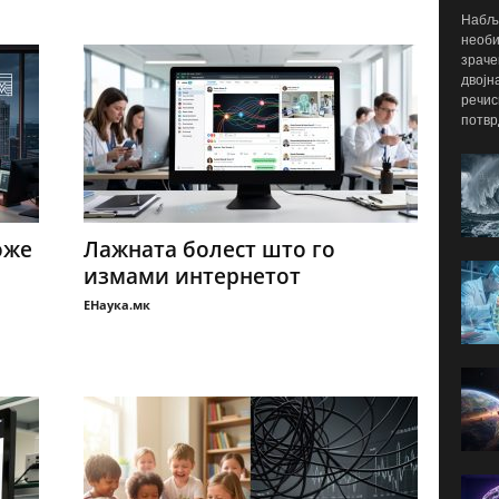
Набљу
необи
зраче
двојн
речис
потвр
оже
Лажната болест што го
измами интернетот
ЕНаука.мк