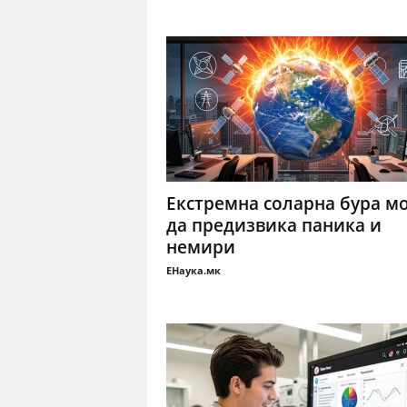
Екстремна соларна бура м
да предизвика паника и
немири
ЕНаука.мк