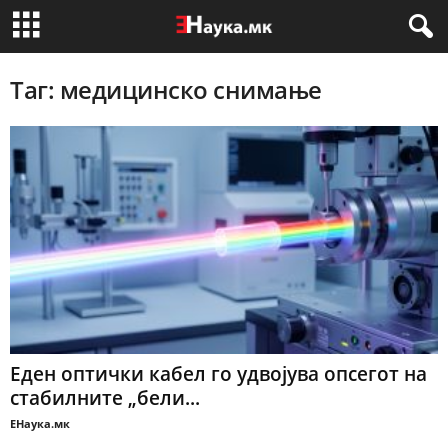
Таг: медицинско снимање
Еден оптички кабел го удвојува опсегот на
стабилните „бели...
ЕНаука.мк