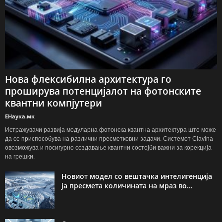
Нова флексибилна архитектура го
проширува потенцијалот на фотонските
квантни компјутери
ЕНаука.мк
Истражувачи развија модуларна фотонска квантна архитектура што може
да се приспособува на различни пресметковни задачи. Системот Clavina
овозможува и посигурно создавање квантни состојби важни за корекција
на грешки.
Новиот модел со вештачка интелигенција
ја пресмета количината на мраз во...