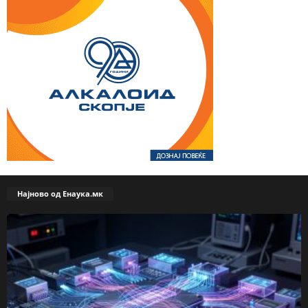
Најново од Енаука.мк