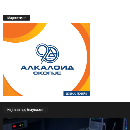
Маркетинг
Најново од Енаука.мк