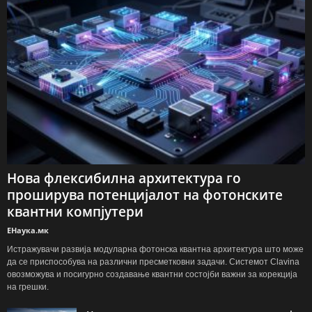
Нова флексибилна архитектура го
проширува потенцијалот на фотонските
квантни компјутери
ЕНаука.мк
Истражувачи развија модуларна фотонска квантна архитектура што може
да се приспособува на различни пресметковни задачи. Системот Clavina
овозможува и посигурно создавање квантни состојби важни за корекција
на грешки.