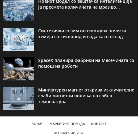
Новиот модел со вештачка интелигенција
ја пресмета количината на мраз во...
Синтетички ензим овозможува почиста
хемија со кислород и вода како отпад
SpaceX планира фабрики на Месечината со
помош на роботи
Минијатурен магнет открива исклучително
слаби магнетни полиња на собна
температура
ЗА НАС
МАРКЕТИНГ ПОНУДА
КОНТАКТ
© ЕНаука.мк, 2026