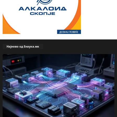
Најново од Енаука.мк