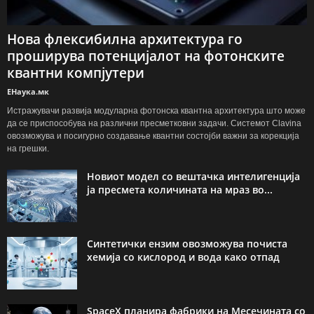
Нова флексибилна архитектура го
проширува потенцијалот на фотонските
квантни компјутери
ЕНаука.мк
Истражувачи развија модуларна фотонска квантна архитектура што може
да се приспособува на различни пресметковни задачи. Системот Clavina
овозможува и посигурно создавање квантни состојби важни за корекција
на грешки.
Новиот модел со вештачка интелигенција
ја пресмета количината на мраз во...
Синтетички ензим овозможува почиста
хемија со кислород и вода како отпад
SpaceX планира фабрики на Месечината со