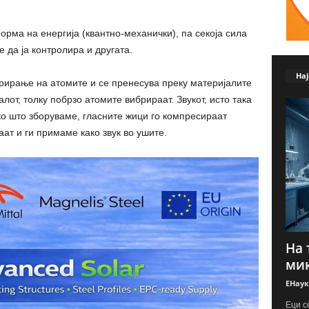
форма на енергија (квантно-механички), па секоја сила
 да ја контролира и другата.
Нај
рирање на атомите и се пренесува преку материјалите
лот, толку побрзо атомите вибрираат. Звукот, исто така
о што зборуваме, гласните жици го компресираат
аат и ги примаме како звук во ушите.
На 
мик
ЕНаук
Еци с