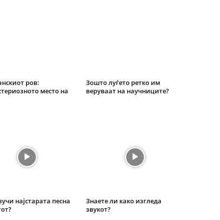
нскиот ров:
Зошто луѓето ретко им
териозното место на
веруваат на научниците?
вучи најстарата песна
Знаете ли како изгледа
тот?
звукот?