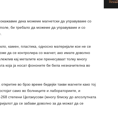
Покажавме дека можеме магнетски да управуваме со
 поле, би требало да можеме да управуваме и со
.
акло, камен, пластика, односно материјали кои не се
же да се контролира со магнет, ако имате доволно
ележлив кај металите кои пренесуваат толку многу
та која ја носат фононите би била незначителна во
ткритие во брзо време бидејќи такви магнети како тој
остојат само во болниците и лабораториите, и
-268 степени Целзиусови (многу блиску до апсолутната
ријалот да се забави доволно за да можат да се