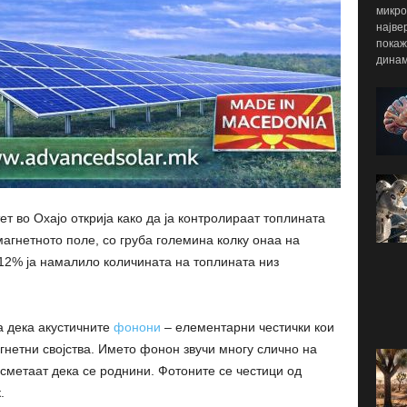
микро
најве
покаж
динам
т во Охајо открија како да ја контролираат топлината
магнетното поле, со груба големина колку онаа на
 12% ја намалило количината на топлината низ
а дека акустичните
фонони
– елементарни честички кои
гнетни својства. Името фонон звучи многу слично на
 сметаат дека се роднини. Фотоните се честици од
.