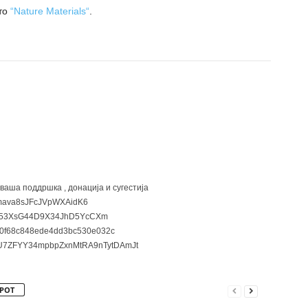
то
“Nature Materials“
.
 ваша поддршка , донација и сугестија
ava8sJFcJVpWXAidK6
3XsG44D9X34JhD5YcCXm
0f68c848ede4dd3bc530e032c
7ZFYY34mpbpZxnMtRA9nTytDAmJt
РОТ