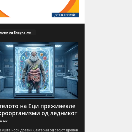
ново од Енаука.мк
телото на Еци преживеале
роорганизми од ледникот
а.мк
è уште носи древни бактерии од својот цревен