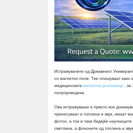
Истражувачите од Државниот Универзите
со магнетно поле. Тие опишуваат како 
медицинската
магнетна резонанца
, за
полупроводник.
Ова истражување е првото кое докажув
пренесуваат и топлина и звук, имаат ма
фотон, а тоа е така бидејќи научниците
светлина, а фононите од топлина и звук