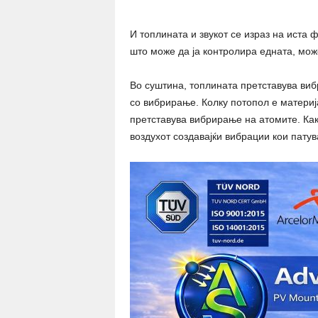
И топлината и звукот се израз на иста 
што може да ја контролира едната, може
Во суштина, топлината претставува виб
со вибрирање. Колку потопол е материја
претставува вибрирање на атомите. Как
воздухот создавајќи вибрации кои патув