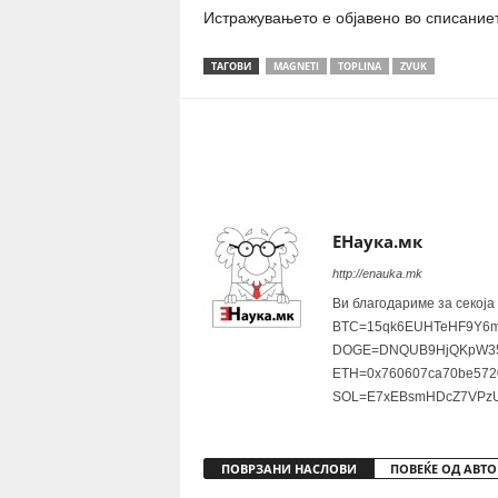
Истражувањето е објавено во списание
ТАГОВИ
MAGNETI
TOPLINA
ZVUK
Share
ЕНаука.мк
http://enauka.mk
Ви благодариме за секоја
BTC=15qk6EUHTeHF9Y6m
DOGE=DNQUB9HjQKpW35
ETH=0x760607ca70be572
SOL=E7xEBsmHDcZ7VPzU
ПОВРЗАНИ НАСЛОВИ
ПОВЕЌЕ ОД АВТО