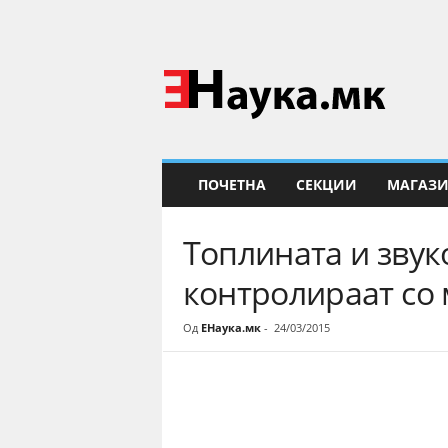
Е
Н
а
у
к
а
ПОЧЕТНА
СЕКЦИИ
МАГАЗ
Топлината и звук
контролираат со
Од
ЕНаука.мк
-
24/03/2015
Share