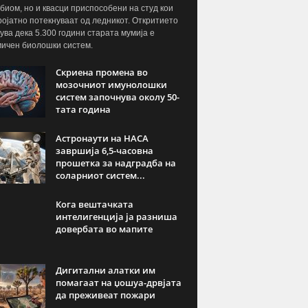
биом, но и квасци приспособени на студ кои
ројатно потекнуваат од ледникот. Откритието
ува дека 5.300 години старата мумија е
ичен биолошки систем.
Скриена промена во
мозочниот имунолошки
систем започнува околу 50-
тата година
Астронаути на НАСА
завршија 6,5-часовна
прошетка за надградба на
соларниот систем...
Кога вештачката
интелигенција ја разниша
довербата во мапите
Дигитални алатки им
помагаат на џошуа-дрвјата
да преживеат пожари