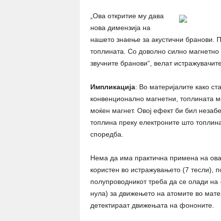
„Ова откритие му дава
нова димензија на
нашето знаење за акустични бранови. 
топлината. Со доволно силно магнетно
звучните бранови“, велат истражувачите
Импликација
: Во материјалите како ст
конвенционално магнетни, топлината мо
моќен магнет. Овој ефект би бил незаб
топлина преку електроните што топлина
споредба.
Нема да има практична примена на ова о
користен во истражувањето (7 тесли), п
полупроводникот треба да се олади на 
нула) за движењето на атомите во мате
детектираат движењата на фононите.