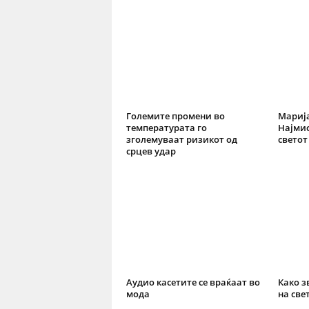
Големите промени во
Марија
температурата го
Најмис
зголемуваат ризикот од
светот
срцев удар
Аудио касетите се враќаат во
Како з
мода
на све