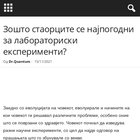
Зошто стаорците се најпогодни
за лабораториски
експерименти?
Од
Dr.Quantum
-
15/11/2021
Share
Заедно со еволуцијата на човекот, еволуирале и начините на
кои човекот ги решавал различните проблеми, особено оние
што се поврзани со здравјето. Човекот почнал да изведува
разни научни експерименти, со цел да најде одговор на
прашањата што го збунувале со векви.