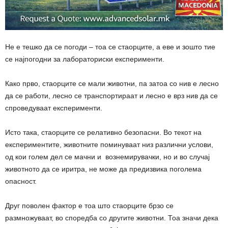
Не е тешко да се погоди – тоа се стаорците, а еве и зошто тие
се најпогодни за лабораториски експерименти.
Како прво, стаорците се мали животни, па затоа со нив е лесно
да се работи, лесно се транспортираат и лесно е врз нив да се
спроведуваат експерименти.
Исто така, стаорците се релативно безопасни. Во текот на
експериментите, животните поминуваат низ различни услови,
од кои голем дел се мачни и вознемирувачки, но и во случај
животното да се иритра, не може да предизвика поголема
опасност.
Друг поволен фактор е тоа што стаорците брзо се
размножуваат, во споредба со другите животни. Тоа значи дека