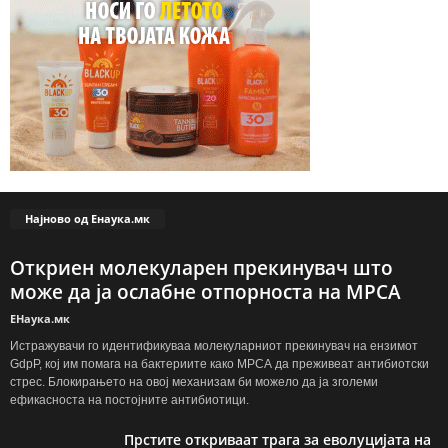
Најново од Енаука.мк
Откриен молекуларен прекинувач што
може да ја ослабне отпорноста на МРСА
ЕНаука.мк
Истражувачи го идентификуваа молекуларниот прекинувач на ензимот
GdpP, кој им помага на бактериите како МРСА да преживеат антибиотски
стрес. Блокирањето на овој механизам би можело да ја зголеми
ефикасноста на постојните антибиотици.
Прстите откриваат трага за еволуцијата на