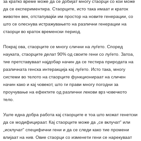
за кратко време може да се добијат многу стаорци со кои може
да се експериментира. Стаорците, исто така имаат и краток
животен век, отстапувајќи им простор на новите генерации, со
што се олеснува истражувањето на различни генерации на
стаорци во краток временски период.
Покрај ова, стаорците се многу слични на луѓето. Според
науката, стаорците делат 90% од своите гени со луѓето. Затоа,
тие претставуваат најдобар начин да се тестира природата на
различната генска интеракција кај луѓето. Исто така, многу
системи во телото на стаорците функционираат на сличен
начин како и кај човекот, што ги прави многу погодни за
проучување на ефектите од различни лекови врз човечкото
тело.
Уште една добра работа кај стаорците е тоа што можат генетски
да се модифицираат. Кај стаорците може да „се вклучат“ или
„исклучат“ специфични гени и да се следи како тие промени
влијаат на нив. Овие стаорци со изменети гени се нарекуваат