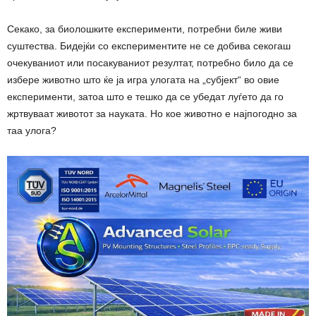
Секако, за биолошките експерименти, потребни биле живи
суштества. Бидејќи со експериментите не се добива секогаш
очекуваниот или посакуваниот резултат, потребно било да се
избере животно што ќе ја игра улогата на „субјект“ во овие
експерименти, затоа што е тешко да се убедат луѓето да го
жртвуваат животот за науката. Но кое животно е најпогодно за
таа улога?