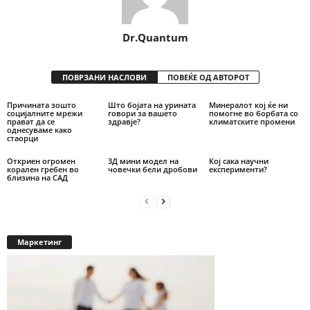
Dr.Quantum
ПОВРЗАНИ НАСЛОВИ
ПОВЕЌЕ ОД АВТОРОТ
Причината зошто
Што бојата на урината
Минералот кој ќе ни
социјалните мрежи
говори за вашето
помогне во борбата со
прават да се
здравје?
климатските промени
однесуваме како
стаорци
Откриен огромен
3Д мини модел на
Кој сака научни
корален гребен во
човечки бели дробови
експерименти?
близина на САД
Маркетинг