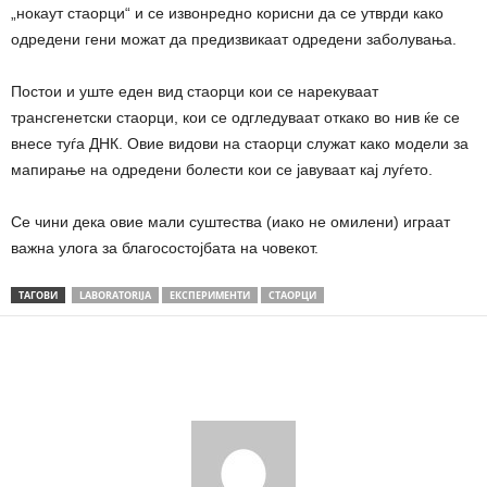
„нокаут стаорци“ и се извонредно корисни да се утврди како
одредени гени можат да предизвикаат одредени заболувања.
Постои и уште еден вид стаорци кои се нарекуваат
трансгенетски стаорци, кои се одгледуваат откако во нив ќе се
внесе туѓа ДНК. Овие видови на стаорци служат како модели за
мапирање на одредени болести кои се јавуваат кај луѓето.
Се чини дека овие мали суштества (иако не омилени) играат
важна улога за благосостојбата на човекот.
ТАГОВИ
LABORATORIJA
ЕКСПЕРИМЕНТИ
СТАОРЦИ
Share