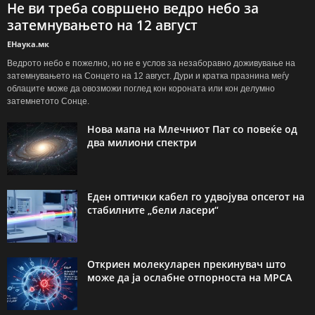
Не ви треба совршено ведро небо за
затемнувањето на 12 август
ЕНаука.мк
Ведрото небо е пожелно, но не е услов за незаборавно доживување на
затемнувањето на Сонцето на 12 август. Дури и кратка празнина меѓу
облаците може да овозможи поглед кон короната или кон делумно
затемнетото Сонце.
Нова мапа на Млечниот Пат со повеќе од
два милиони спектри
Еден оптички кабел го удвојува опсегот на
стабилните „бели ласери“
Откриен молекуларен прекинувач што
може да ја ослабне отпорноста на МРСА