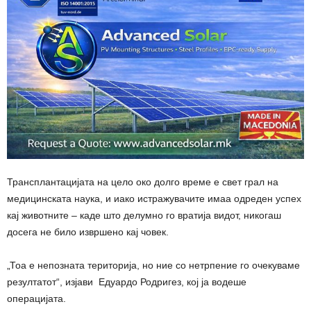
Трансплантацијата на цело око долго време е свет грал на
медицинската наука, и иако истражувачите имаа одреден успех
кај животните – каде што делумно го вратија видот, никогаш
досега не било извршено кај човек.
„Тоа е непозната територија, но ние со нетрпение го очекуваме
резултатот“, изјави Едуардо Родригез, кој ја водеше
операцијата.