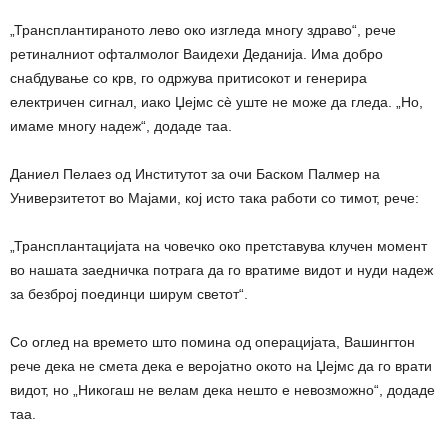
„Трансплантираното лево око изгледа многу здраво“, рече
ретиналниот офталмолог Ваидехи Деданија. Има добро
снабдување со крв, го одржува притисокот и генерира
електричен сигнал, иако Џејмс сè уште не може да гледа. „Но,
имаме многу надеж“, додаде таа.
Даниел Пелаез од Институтот за очи Баском Палмер на
Универзитетот во Мајами, кој исто така работи со тимот, рече:
„Трансплантацијата на човечко око претставува клучен момент
во нашата заедничка потрага да го вратиме видот и нуди надеж
за безброј поединци ширум светот“.
Со оглед на времето што помина од операцијата, Вашингтон
рече дека не смета дека е веројатно окото на Џејмс да го врати
видот, но „Никогаш не велам дека нешто е невозможно“, додаде
таа.