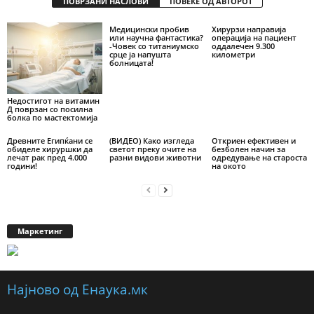
ПОВРЗАНИ НАСЛОВИ
ПОВЕЌЕ ОД АВТОРОТ
Медицински пробив
Хирурзи направија
или научна фантастика?
операција на пациент
-Човек со титаниумско
оддалечен 9.300
срце ја напушта
километри
болницата!
Недостигот на витамин
Д поврзан со посилна
болка по мастектомија
Древните Египќани се
(ВИДЕО) Како изгледа
Откриен ефективен и
обиделе хируршки да
светот преку очите на
безболен начин за
лечат рак пред 4.000
разни видови животни
одредување на староста
години!
на окото
Маркетинг
Најново од Енаука.мк