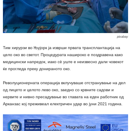
pixabay
Тим хирурзи во Њујорк ја изврши првата трансплантација на
цело око во светот. Процедурата нашироко е поздравена како
медицински напредок, иако сè уште е неизвесно дали човекот
ќе прогледа преку донираното око.
Револуционерната операција вклучуваше отстранување на дел
од лицето и целото лево око, заедно со крвните садови и
нервите и нивно пресадување во главата на еден работник од
Арканзас кој преживеал електричен удар во јуни 2021 година.