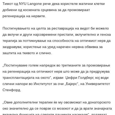
Тимот од NYU Langone рече дека користеле матични клетки
добиени од коскената срцевина за да промовираат
регенерација на нервите.
Постигнувањето на целта за реставрација на видот би можело
да вклучи и други најсовремени пристапи, вклучително и генска
терапија за поттикнување на способноста на оптичкиот нерв да
заздравува; користење на уред наречен нервна обвивка за
заштита на ткивото и слично.
„Постигнуваме голем напредок во третманите за промовирање
на регенерација на оптичкиот нерв што може да ја придружува
трансплантацијата на окото“, изјави Џефри Голдберг, кој води
слични напори во Институтот за очи „Бајерс“, на Универзитетот
Стенфорд.
„Овие дополнителни терапии ќе му овозможат на донаторското
око значително да се поврзе со мозокот и да ја врати значајната
визуелна функција на слепите пациенти насекаде“, додаваат