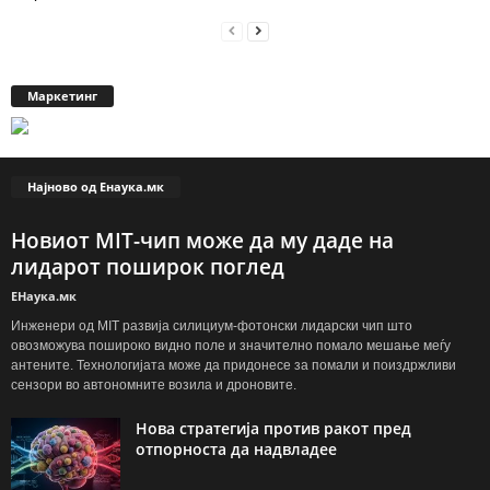
Маркетинг
Најново од Енаука.мк
Новиот MIT-чип може да му даде на
лидарот поширок поглед
ЕНаука.мк
Инженери од MIT развија силициум-фотонски лидарски чип што
овозможува пошироко видно поле и значително помало мешање меѓу
антените. Технологијата може да придонесе за помали и поиздржливи
сензори во автономните возила и дроновите.
Нова стратегија против ракот пред
отпорноста да надвладее