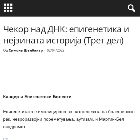
Чекор над ДНК: епигенетика и
нејзината историја (Трет дел)
Од
Симона Шенбакар
-
02/04/2022
Share
Канцер и Епигенетски Болести
Епигенетиката е имплицирана во патогенезата на болести како
рак, невроразвојни пореметувања, аутизам, и Мартин-Бел
синдромот.