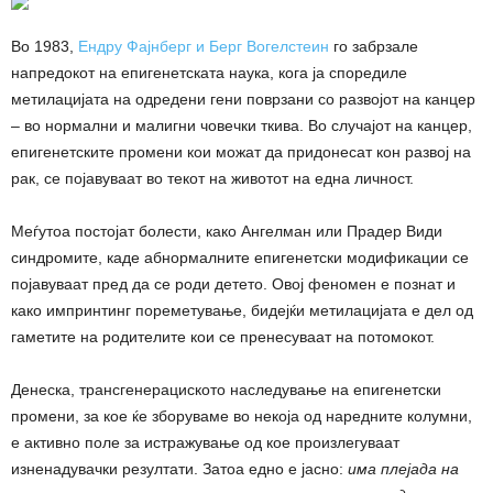
Во 1983,
Ендру Фајнберг и Берг Вогелстеин
го забрзале
напредокот на епигенетската наука, кога ја споредиле
метилацијата на одредени гени поврзани со развојот на канцер
– во нормални и малигни човечки ткива. Во случајот на канцер,
епигенетските промени кои можат да придонесат кон развој на
рак, се појавуваат во текот на животот на една личност.
Меѓутоа постојат болести, како Ангелман или Прадер Види
синдромите, каде абнормалните епигенетски модификации се
појавуваат пред да се роди детето. Овој феномен е познат и
како импринтинг пореметување, бидејќи метилацијата е дел од
гаметите на родителите кои се пренесуваат на потомокот.
Денеска, трансгенерациското наследување на епигенетски
промени, за кое ќе зборуваме во некоја од наредните колумни,
е активно поле за истражување од кое произлегуваат
изненадувачки резултати. Затоа едно е јасно:
има плејада на