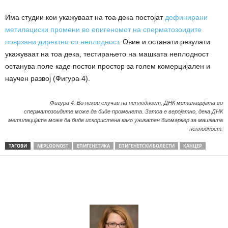
Има студии кои укажуваат на тоа дека постојат
дефинирани
метилациски промени во епигеномот на сперматозоидите
поврзани директно со неплодност
. Овие и останати резулати
укажуваат на тоа дека, тестирањето на машката неплодност
останува поле каде постои простор за голем комерцијален и
научен развој (Фигура 4).
Фигура 4. Во некои случаи на неплодност, ДНК метилацијата во
сперматозоидите може да биде променета. Затоа е веројатно, дека ДНК
метилацијата може да биде искористена како уникатен биомаркер за машката
неплодност.
ТАГОВИ
NEPLODNOST
ЕПИГЕНЕТИКА
ЕПИГЕНЕТСКИ БОЛЕСТИ
КАНЦЕР
Share