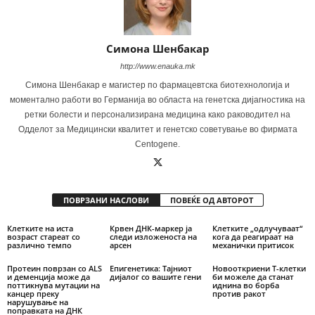
Симона Шенбакар
http://www.enauka.mk
Симона Шенбакар е магистер по фармацевтска биотехнологија и
моментално работи во Германија во областа на генетска дијагностика на
ретки болести и персонализирана медицина како раководител на
Одделот за Медицински квалитет и генетско советување во фирмата
Centogene.
ПОВРЗАНИ НАСЛОВИ
ПОВЕЌЕ ОД АВТОРОТ
Клетките на иста
Крвен ДНК-маркер ја
Клетките „одлучуваат“
возраст стареат со
следи изложеноста на
кога да реагираат на
различно темпо
арсен
механички притисок
Протеин поврзан со ALS
Епигенетика: Тајниот
Новооткриени Т-клетки
и деменција може да
дијалог со вашите гени
би можеле да станат
поттикнува мутации на
иднина во борба
канцер преку
против ракот
нарушување на
поправката на ДНК