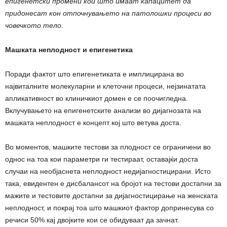
епигенетски промени кои што имаат капацитет да
придонесат кон отпочнувањето на патолошки процеси во
човечкото тело
.
Машката неплодност и епигенетика
Поради фактот што епигенетиката е имплицирана во
највиталните молекуларни и клеточни процеси, нејзинатата
апликативност во клиничкиот домен е се поочигледна.
Вклучувањето на епигенетските анализи во дијагнозата на
машката неплодност е концепт кој што ветува доста.
Во моментов, машките тестови за плодност се ограничени во
однос на тоа кои параметри ги тестираат, оставајќи доста
случаи на необјаснета неплодност недијагностицирани. Исто
така, евидентен е дисбалансот на бројот на тестови достапни за
мажите и тестовите достапни за дијагностицирање на женската
неплодност, и покрај тоа што машкиот фактор допринесува со
речиси 50% кај двојките кои се обидуваат да зачнат.