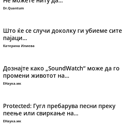
Не можете ниту да...
Dr.Quantum
Што ќе се случи доколку ги убиеме сите
пајаци...
Катерина Илиева
Дознајте како „SoundWatch“ може да го
промени животот на...
ЕНаука.мк
Protected: Гугл пребарува песни преку
пеење или свиркање на...
ЕНаука.мк