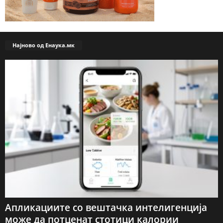
Најново од Енаука.мк
Апликациите со вештачка интелигенција
може да потценат стотици калории