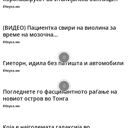
ЕНаука.мк
(ВИДЕО) Пациентка свири на виолина за
време на мозочна...
ЕНаука.мк
Гиеторн, идила без патишта и автомобили
ЕНаука.мк
Погледнете го фасцинантното раѓање на
новиот остров во Тонга
ЕНаука.мк
Која е најголемата галаксија во