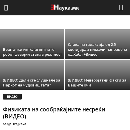
Научници создадоа лабораториски
модел на „бомба од црна дупка“
ВИДЕА
ЕНаука.мк
Слика на галаксија од 2,5
Вештачки интелигентните
милијарди пиксели направена
робот девојки станаа реалност
од Хабл +Видео
(ВИДЕО) Дали сте слушнале за
(ВИДЕО) Неверојатни факти за
Паркот на чудовиштата?
Вашите очи
ВИДЕО
Физиката на сообраќајните несреќи
(ВИДЕО)
Sanja Trajkova