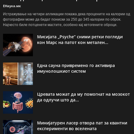
ЕНаука.мк
Истражување на четири апликации покажа дека процените на калории од
фотографии може да бидат пониски за 250 до 345 калории по оброк.
Најчесто биле потценети мастите, особено кај кетогените оброци.
Мисијата „Psyche“ сними ретки погледи
кон Марс на патот кон метален...
Една сауна привремено го активира
имунолошкиот систем
Цревата можат да му помогнат на мозокот
да одлучи што да...
Минијатурен ласер отвора пат за квантни
експерименти во вселената