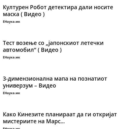
Културен Робот детектира дали носите
маска ( Видео )
ЕНаука.мк
Тест возење со „јапонскиот летечки
автомобил“ ( Видео )
ЕНаука.мк
3-димензионална мапа на познатиот
универзум – Видео
ЕНаука.мк
Како Кинезите планираат да ги откријат
мистериите на Марс...
ЕНаука.мк