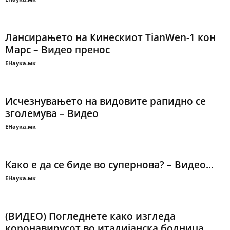
Лансирањето на Кинескиот TianWen-1 кон
Марс – Видео пренос
ЕНаука.мк
Исчезнувањето на видовите рапидно се
зголемува – Видео
ЕНаука.мк
Како е да се биде во супернова? – Видео...
ЕНаука.мк
(ВИДЕО) Погледнете како изгледа
коронавирусот во италијанска болница…