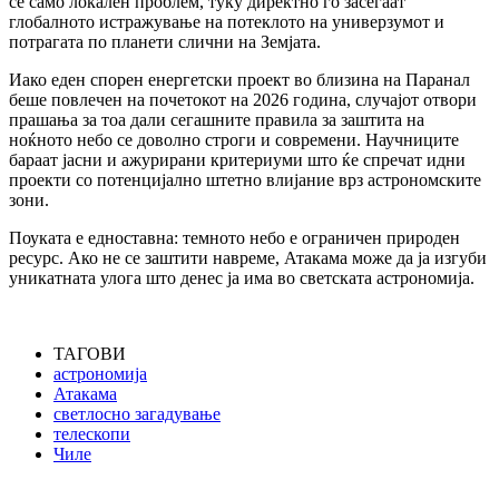
се само локален проблем, туку директно го засегаат
глобалното истражување на потеклото на универзумот и
потрагата по планети слични на Земјата.
Иако еден спорен енергетски проект во близина на Паранал
беше повлечен на почетокот на 2026 година, случајот отвори
прашања за тоа дали сегашните правила за заштита на
ноќното небо се доволно строги и современи. Научниците
бараат јасни и ажурирани критериуми што ќе спречат идни
проекти со потенцијално штетно влијание врз астрономските
зони.
Поуката е едноставна: темното небо е ограничен природен
ресурс. Ако не се заштити навреме, Атакама може да ја изгуби
уникатната улога што денес ја има во светската астрономија.
ТАГОВИ
астрономија
Атакама
светлосно загадување
телескопи
Чиле