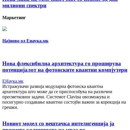
милиони спектри
Маркетинг
Најново од Енаука.мк
Нова флексибилна архитектура го проширува
потенцијалот на фотонските квантни компјутери
ЕНаука.мк
Истражувачи развија модуларна фотонска квантна
архитектура што може да се приспособува на различни
пресметковни задачи. Системот Clavina овозможува и
посигурно создавање квантни состојби важни за корекција на
грешки.
Новиот модел со вештачка интелигенција ја
пресмета количината на мраз во...