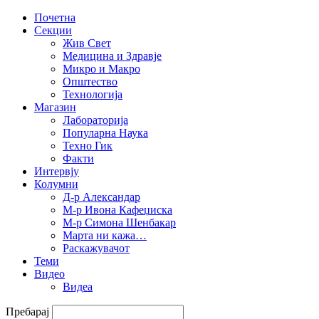
Почетна
Секции
Жив Свет
Медицина и Здравје
Микро и Макро
Општество
Технологија
Магазин
Лабораторија
Популарна Наука
Техно Гик
Факти
Интервју
Колумни
Д-р Александар
М-р Ивона Кафеџиска
М-р Симона Шенбакар
Марта ни кажа…
Раскажувачот
Теми
Видео
Видеа
Пребарај