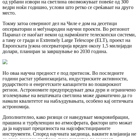
од урбани извори на светлина овозможуваат повеќе од 300
ведри ноќи годишно, услови што ретко се среќаваат на друго
место.
Токму затоа северниот дел на Чиле е дом на десетици
опсерватории и меѓународни научни проекти. Во регионот
Паранал се наоѓаат некои од најмоќните телескопски системи,
а таму се гради и Extremely Large Telescope (ELT), проект на
Европската јужна опсерваторија вреден околу 1,5 милијарди
долари, планиран за завршување во 2030 година.
Но оваа научна предност е под притисок. Во последните
години растат урбанизацијата, индустриските активности,
рударството и енергетските капацитети во поширокиот
регион. Астрономите предупредуваат дека дури и ограничено
зголемување на вештачката светлина може драматично да го
намали квалитетот на набљудувањата, особено кај оптичката
астрономија.
Дополнително, како ризици се наведуваат микровибрации,
прашина и турбуленции во атмосферата, фактори што можат
да ја нарушат прецизноста на најсофистицираните
инструменти. Според научната заедница, ваквите влијанија не