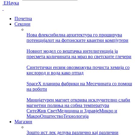
ЕНаука
Почетна
Секции
Нова флексибилна архитектура го проширува
потенцијалот на фотонските квантни компјутери
Новиот модел со вештачка интелигенција ја
пресмета количината на мраз во светските глечери
Синтетички ензим овозможува почиста хемија со
кислород и вода како отпад
SpaceX планира фабрики на Месечината со помош
на роботи
Минијатурен магнет открива исклучително слаби
магнетни полиња на собна температура
Сите
Жив Свет
Медицина и Здравје
Микро и
Макро
Општество
Технологија
Магазин
Зошто ист лек делува различно кај различни