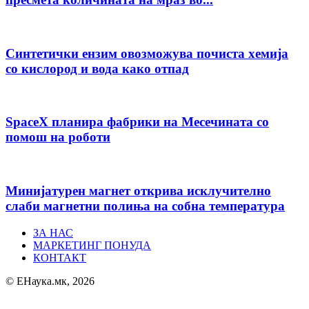
Синтетички ензим овозможува почиста хемија
со кислород и вода како отпад
SpaceX планира фабрики на Месечината со
помош на роботи
Минијатурен магнет открива исклучително
слаби магнетни полиња на собна температура
ЗА НАС
МАРКЕТИНГ ПОНУДА
КОНТАКТ
© ЕНаука.мк, 2026