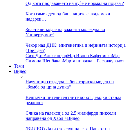
Од кога продавањето на луѓе е нормална појава ?
Кога само еден од близнаците е академски
надарен…
Знаете ли која е најважната молекула во
Универзумот?
Чекор над ДНК: епигенетика и нејзината историја
(Трет дел)
Сите
Д-р Александар
М-р Ивона Кафеџиска
М-р
Симона Шенбакар
Марта ни кажа…
Раскажувачот
Теми
Видео
Научници создадоа лабораториски модел на
„бомба од црна дупка“
Вештачки интелигентните робот девојки станаа
реалност
Слика на галаксија од 2,5 милијарди пиксели
направена од Хабл +Видео
(ВИДЕО) Дали сте слушнале за Паркот на