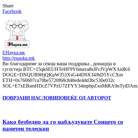
Share
Facebook
ЕНаука.мк
http://enauka.mk
Ви благодариме за секоја ваша поддршка , донација и
сугестија BTC=15qk6EUHTeHF9Y6mava8sJFcJVpWXAidK6
DOGE=DNQUB9HjQKpW353XsG44D9X34JhD5YcCXm
ETH=0x760607ca70be5720f68c848ede4dd3bc530e032c
SOL=E7xEBsmHDcZ7VPzU7ZFYY34mpbpZxnMtRA9nTytDAmJ
ПОВРЗАНИ НАСЛОВИ
ПОВЕЌЕ ОД АВТОРОТ
Како безбедно да го набљудувате Сонцето со
паметен телескоп