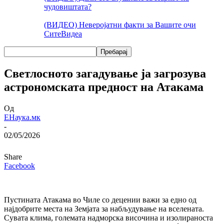
чудовиштата?
(ВИДЕО) Неверојатни факти за Вашите очи
Сите
Видеа
Светлосното загадување ја загрозува
астрономската предност на Атакама
Од
ЕНаука.мк
-
02/05/2026
Share
Facebook
Пустината Атакама во Чиле со децении важи за едно од
најдобрите места на Земјата за набљудување на вселената.
Сувата клима, големата надморска височина и изолираноста