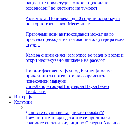
пациенти: нова студија открива „скриени
резервоари“ во клетките на туморот
Артемис 2: По повеќе од 50 години астронаути
повторно тргнаа кон Месечината
Преголеми дози антиоксиданси можат да го
променат развојот на потомството, сугерира нова
студија
Камера сними силен земјотрес во реално време и
откри неочекувано движење на раседот
Новиот фосилен мајмун од Египет ја менува
приказната за потеклото на современите
човеколики мајмуни
Сите
Лабораторија
Популарна Наука
Техно
Гик
Факти
Интервју
Колумни
Дали сте слушнале за „циклон бомби“?
Научниците тврдат дека тие се причина за
големите снежни виулици во Северна Америка