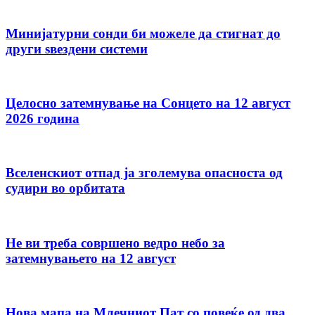
Минијатурни сонди би можеле да стигнат до
други ѕвездени системи
Целосно затемнување на Сонцето на 12 август
2026 година
Вселенскиот отпад ја зголемува опасноста од
судири во орбитата
Не ви треба совршено ведро небо за
затемнувањето на 12 август
Нова мапа на Млечниот Пат со повеќе од два