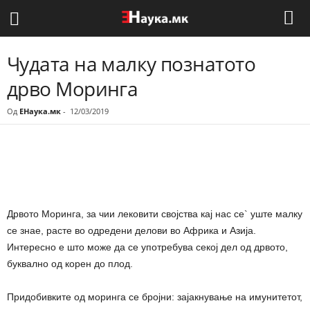
Чудата на малку познатото
дрво Моринга
Од
ЕНаука.мк
-
12/03/2019
Share
Дрвото Моринга, за чии лековити својства кај нас се` уште малку
се знае, расте во одредени делови во Африка и Азија.
Интересно е што може да се употребува секој дел од дрвото,
буквално од корен до плод.
Придобивките од моринга се бројни: зајакнување на имунитетот,