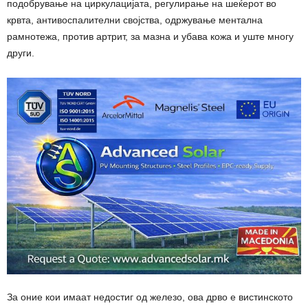
подобрување на циркулацијата, регулирање на шеќерот во
крвта, антивоспалителни својства, одржување ментална
рамнотежа, против артрит, за мазна и убава кожа и уште многу
други.
За оние кои имаат недостиг од железо, ова дрво е вистинското