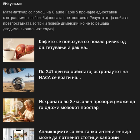
ЕНаука.мк
Математичар со помош на Claude Fable 5 пронајде едноставен
контрапример за Јакобијановата претпоставка. Резултатот ја побива
претпоставката во три и повеќе димензии, но не го решава
дводимензионалниот случај.
Кафето се поврзува со помал ризик од
оштетување и рак на...
По 241 ден во орбитата, астронаутот на
НАСА се врати на...
Исхраната во 8-часовен прозорец може да
го одржи мозокот поостар
Апликациите со вештачка интелигенција
може да потценат стотици калории