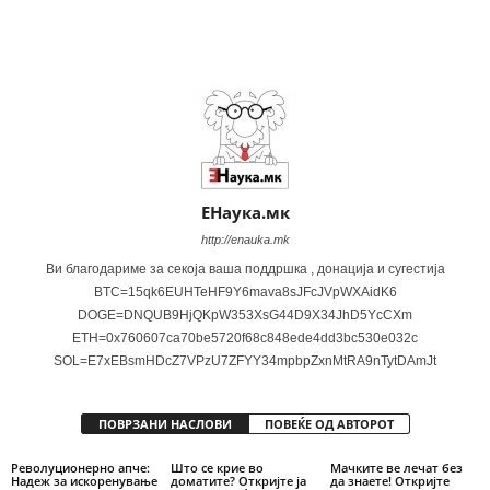
Share
ЕНаука.мк
http://enauka.mk
Ви благодариме за секоја ваша поддршка , донација и сугестија
BTC=15qk6EUHTeHF9Y6mava8sJFcJVpWXAidK6
DOGE=DNQUB9HjQKpW353XsG44D9X34JhD5YcCXm
ETH=0x760607ca70be5720f68c848ede4dd3bc530e032c
SOL=E7xEBsmHDcZ7VPzU7ZFYY34mpbpZxnMtRA9nTytDAmJt
ПОВРЗАНИ НАСЛОВИ
ПОВЕЌЕ ОД АВТОРОТ
Револуционерно апче:
Што се крие во
Мачките ве лечат без
Надеж за искоренување
доматите? Откријте ја
да знаете! Откријте