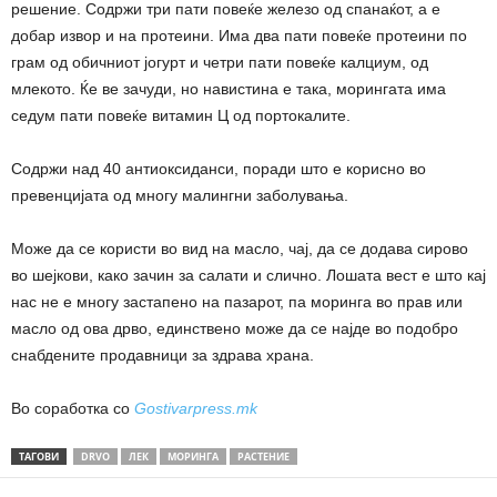
решение. Содржи три пати повеќе железо од спанаќот, а е
добар извор и на протеини. Има два пати повеќе протеини по
грам од обичниот јогурт и четри пати повеќе калциум, од
млекото. Ќе ве зачуди, но навистина е така, морингата има
седум пати повеќе витамин Ц од портокалите.
Содржи над 40 антиоксиданси, поради што е корисно во
превенцијата од многу малингни заболувања.
Може да се користи во вид на масло, чај, да се додава сирово
во шејкови, како зачин за салати и слично. Лошата вест е што кај
нас не е многу застапено на пазарот, па моринга во прав или
масло од ова дрво, единствено може да се најде во подобро
снабдените продавници за здрава храна.
Во соработка со
Gostivarpress.mk
ТАГОВИ
DRVO
ЛЕК
МОРИНГА
РАСТЕНИЕ