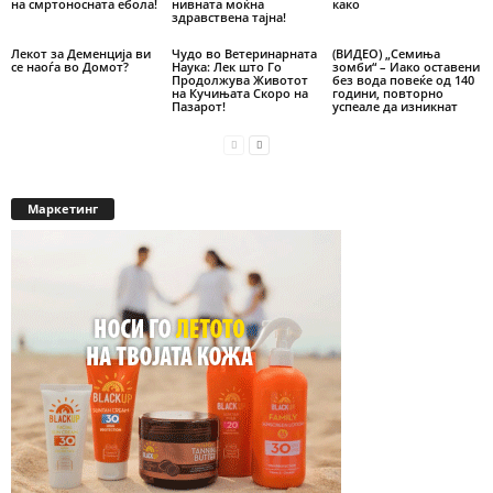
на смртоносната ебола!
нивната моќна
како
здравствена тајна!
Лекот за Деменција ви
Чудо во Ветеринарната
(ВИДЕО) „Семиња
се наоѓа во Домот?
Наука: Лек што Го
зомби“ – Иако оставени
Продолжува Животот
без вода повеќе од 140
на Кучињата Скоро на
години, повторно
Пазарот!
успеале да изникнат
Маркетинг