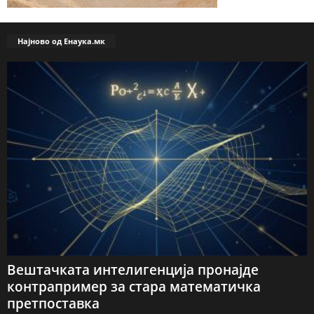
Најново од Енаука.мк
Вештачката интелигенција пронајде
контрапример за стара математичка
претпоставка