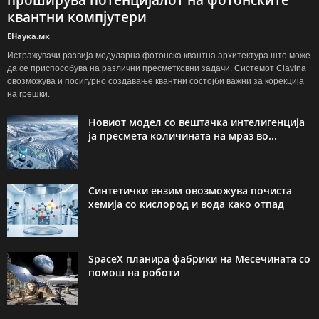
квантни компјутери
ЕНаука.мк
Истражувачи развија модуларна фотонска квантна архитектура што може
да се приспособува на различни пресметковни задачи. Системот Clavina
овозможува и посигурно создавање квантни состојби важни за корекција
на грешки.
Новиот модел со вештачка интелигенција
ја пресмета количината на мраз во...
Синтетички ензим овозможува почиста
хемија со кислород и вода како отпад
SpaceX планира фабрики на Месечината со
помош на роботи