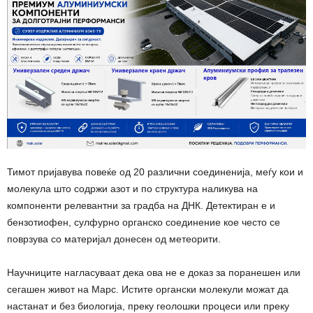
Тимот пријавува повеќе од 20 различни соединенија, меѓу кои и
молекула што содржи азот и по структура наликува на
компоненти релевантни за градба на ДНК. Детектиран е и
бензотиофен, сулфурно органско соединение кое често се
поврзува со материјал донесен од метеорити.
Научниците нагласуваат дека ова не е доказ за поранешен или
сегашен живот на Марс. Истите органски молекули можат да
настанат и без биологија, преку геолошки процеси или преку