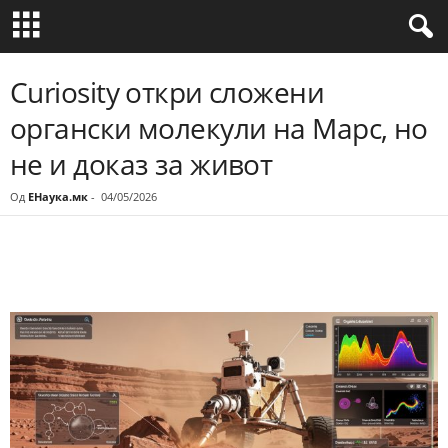
Curiosity откри сложени
органски молекули на Марс, но
не и доказ за живот
Од
ЕНаука.мк
-
04/05/2026
Share