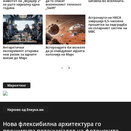
животот на „Војаџер 2“
да го спасат
хигиена во вселената
за уште најмалку една
вселенскиот телескоп
година
„Swift“
Астронаути на НАСА
завршија 6,5-часовна
прошетка за надградба
на соларниот систем на
МВС
Антарктички
Астероидите би можеле
експеримент открива
да ја снабдуваат идната
нов ризик за идните
колонија на Марс
мисии до Марс
Маркетинг
Најново од Енаука.мк
Нова флексибилна архитектура го
проширува потенцијалот на фотонските