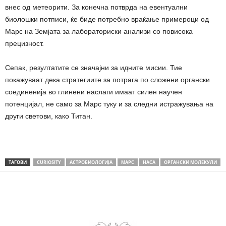
внес од метеорити. За конечна потврда на евентуални
биолошки потписи, ќе биде потребно враќање примероци од
Марс на Земјата за лабораториски анализи со повисока
прецизност.
Сепак, резултатите се значајни за идните мисии. Тие
покажуваат дека стратегиите за потрага по сложени органски
соединенија во глинени наслаги имаат силен научен
потенцијал, не само за Марс туку и за следни истражувања на
други светови, како Титан.
ТАГОВИ
CURIOSITY
АСТРОБИОЛОГИЈА
МАРС
НАСА
ОРГАНСКИ МОЛЕКУЛИ
Share