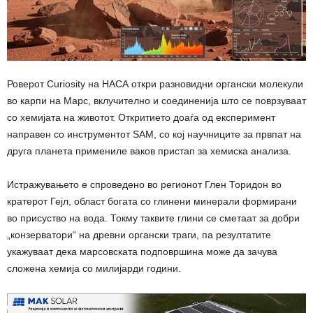
Роверот Curiosity на НАСА откри разновидни органски молекули
во карпи на Марс, вклучително и соединенија што се поврзуваат
со хемијата на животот. Откритието доаѓа од експеримент
направен со инструментот SAM, со кој научниците за првпат на
друга планета примениле ваков пристап за хемиска анализа.
Истражувањето е спроведено во регионот Глен Торидон во
кратерот Гејл, област богата со глинени минерали формирани
во присуство на вода. Токму таквите глини се сметаат за добри
„конзерватори“ на древни органски траги, па резултатите
укажуваат дека марсовската подповршина може да зачува
сложена хемија со милијарди години.