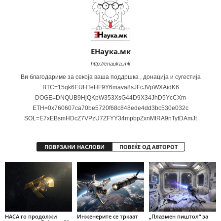
ЕНаука.мк
http://enauka.mk
Ви благодариме за секоја ваша поддршка , донација и сугестија
BTC=15qk6EUHTeHF9Y6mava8sJFcJVpWXAidK6
DOGE=DNQUB9HjQKpW353XsG44D9X34JhD5YcCXm
ETH=0x760607ca70be5720f68c848ede4dd3bc530e032c
SOL=E7xEBsmHDcZ7VPzU7ZFYY34mpbpZxnMtRA9nTytDAmJt
ПОВРЗАНИ НАСЛОВИ
ПОВЕЌЕ ОД АВТОРОТ
НАСА го продолжи
Инженерите се тркаат
„Плазмен пиштол“ за