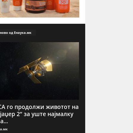
ново од Енаука.мк
А го продолжи животот на
јаџер 2“ за уште најмалку
а...
а.мк