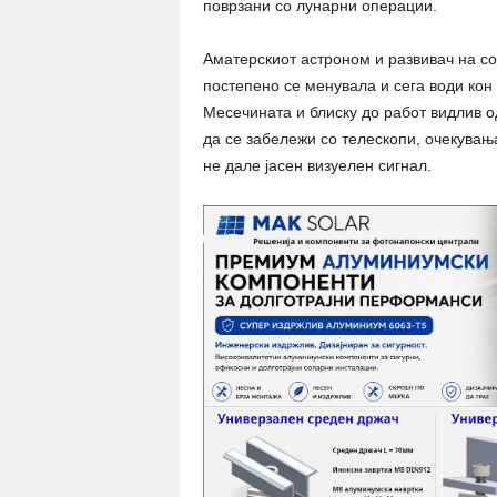
поврзани со лунарни операции.
Аматерскиот астроном и развивач на со
постепено се менувала и сега води кон 
Месечината и блиску до работ видлив о
да се забележи со телескопи, очекувањ
не дале јасен визуелен сигнал.