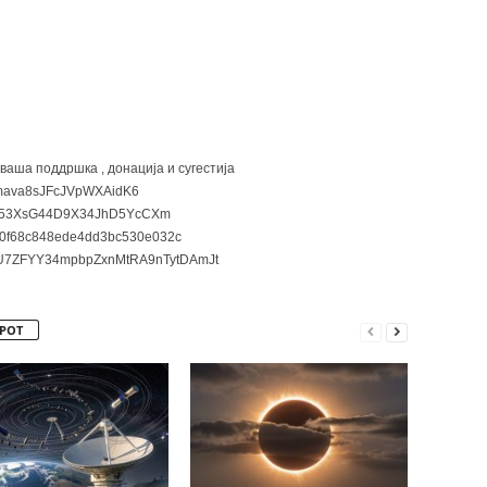
 ваша поддршка , донација и сугестија
ava8sJFcJVpWXAidK6
3XsG44D9X34JhD5YcCXm
0f68c848ede4dd3bc530e032c
7ZFYY34mpbpZxnMtRA9nTytDAmJt
РОТ