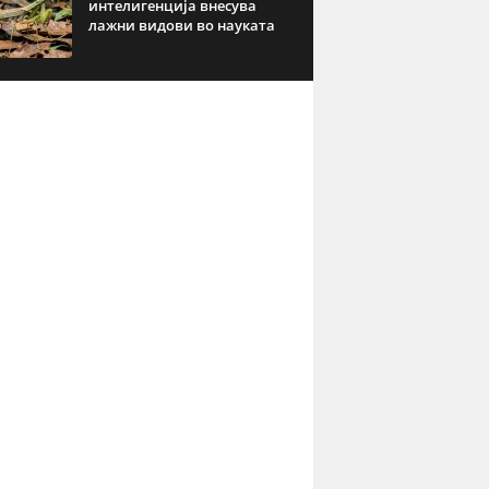
интелигенција внесува
лажни видови во науката