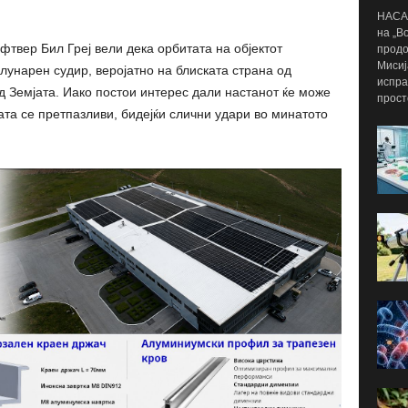
НАСА 
на „В
фтвер Бил Греј вели дека орбитата на објектот
продо
Мисиј
лунарен судир, веројатно на блиската страна од
испра
д Земјата. Иако постои интерес дали настанот ќе може
прост
ата се претпазливи, бидејќи слични удари во минатото