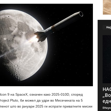
Нај
НАС
„Во
lcon 9 на SpaceX, означен како 2025-010D, според
едн
oject Pluto, би можел да удри во Месечината на 5
епенот што во јануари 2025 ги испрати приватните мисии
ЕНаук