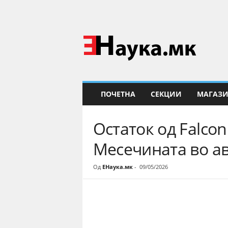
Е
Н
а
у
к
а
ПОЧЕТНА
СЕКЦИИ
МАГАЗ
Остаток од Falcon
Месечината во ав
Од
ЕНаука.мк
-
09/05/2026
Share