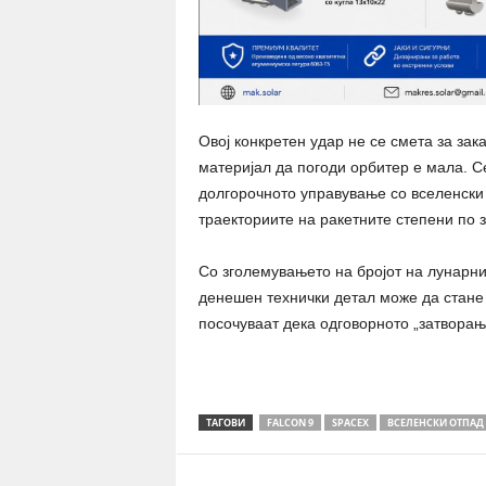
Овој конкретен удар не се смета за зак
материјал да погоди орбитер е мала. Се
долгорочното управување со вселенски
траекториите на ракетните степени по 
Со зголемувањето на бројот на лунарни
денешен технички детал може да стане 
посочуваат дека одговорното „затворање
ТАГОВИ
FALCON 9
SPACEX
ВСЕЛЕНСКИ ОТПАД