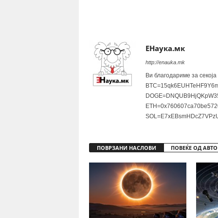
Share
ЕНаука.мк
http://enauka.mk
Ви благодариме за секоја
BTC=15qk6EUHTeHF9Y6m
DOGE=DNQUB9HjQKpW35
ETH=0x760607ca70be572
SOL=E7xEBsmHDcZ7VPzU
ПОВРЗАНИ НАСЛОВИ
ПОВЕЌЕ ОД АВТО