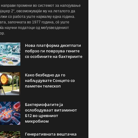
направи промени во системот за напојување
ојаџер 2“, овозможувајќи му на леталото да
лжи со работа уште најмалку една година.
ата, започната во 1977 година, сè уште
ќа научни податоци од меѓуѕвездениот
ор.
Нова платформа десетпати
побрзо ги поврзува гените
со особините на бактериите
Како безбедно да го
набљудувате Сонцето со
паметен телескоп
Бактериофагите ја
ослободуваат витаминот
Б12 во цревниот
микробиом
Генеративната вештачка