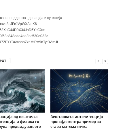
 ваша поддршка , донација и сугестија
ava8sJFcJVpWXAidK6
3XsG44D9X34JhD5YcCXm
0f68c848ede4dd3bc530e032c
7ZFYY34mpbpZxnMtRA9nTytDAmJt
РОТ
нација од вештачка
Вештачката интелигенција
генција и физика го
пронајде контрапример за
рува предвидувањето
стара математичка