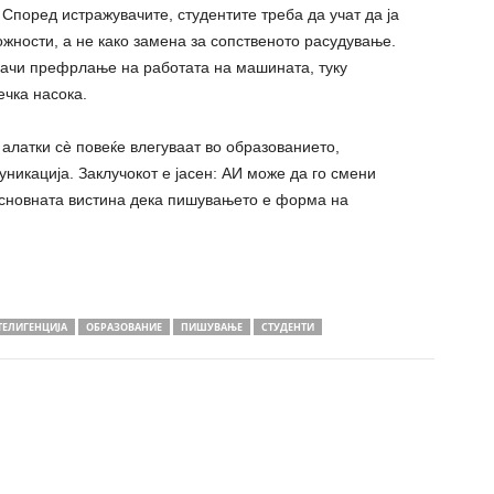
Според истражувачите, студентите треба да учат да ја
ожности, а не како замена за сопственото расудување.
начи префрлање на работата на машината, туку
ечка насока.
 алатки сè повеќе влегуваат во образованието,
никација. Заклучокот е јасен: АИ може да го смени
основната вистина дека пишувањето е форма на
ТЕЛИГЕНЦИЈА
ОБРАЗОВАНИЕ
ПИШУВАЊЕ
СТУДЕНТИ