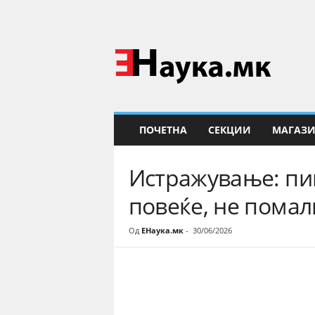
Е
Н
а
у
к
а
ПОЧЕТНА
СЕКЦИИ
МАГАЗ
Истражување: пи
повеќе, не пома
Од
ЕНаука.мк
-
30/06/2026
Share