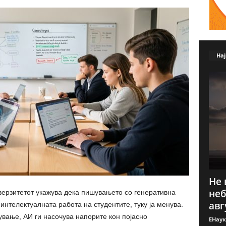
Нај
Не 
неб
верзитетот укажува дека пишувањето со генеративна
авг
интелектуалната работа на студентите, туку ја менува.
вање, АИ ги насочува напорите кон појасно
ЕНаук