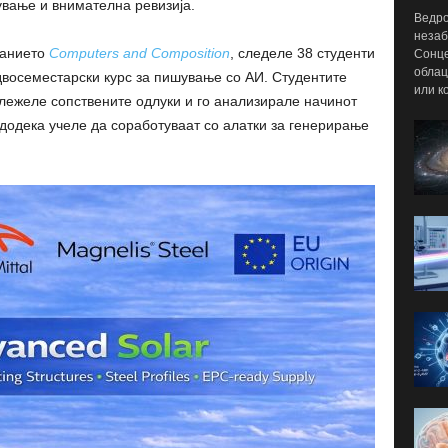
ување и внимателна ревизија.
Ведро
незаб
санието
Computers and Composition
, следеле 38 студенти
Сонце
облац
двосеместарски курс за пишување со АИ. Студентите
или к
ележеле сопствените одлуки и го анализирале начинот
додека учеле да соработуваат со алатки за генерирање