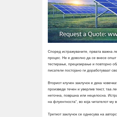
Според истражувачите, првата важна л
процес. Не е доволно да се внесе општ
тестирање, прецизирање и повторно об
писатели постојано ги доработуваат сво
Вториот клучен заклучок е дека човечк
произведе течен и уверлив текст, таа л
неточна, површна или нецелосна. Истра
на флуентноста“, во која читателот му 
Третиот заклучок се однесува на авторс