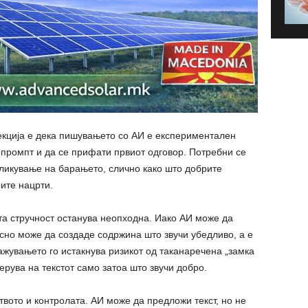
екција е дека пишувањето со АИ е експериментален
 промпт и да се прифати првиот одговор. Потребни се
ликување на барањето, слично како што добрите
ите нацрти.
ата стручност останува неопходна. Иако АИ може да
есно може да создаде содржина што звучи убедливо, а е
жувањето го истакнува ризикот од таканаречена „замка
верува на текстот само затоа што звучи добро.
твото и контролата. АИ може да предложи текст, но не