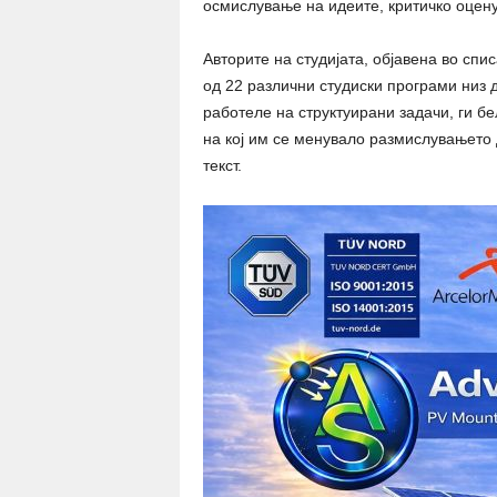
осмислување на идеите, критичко оцен
Авторите на студијата, објавена во спи
од 22 различни студиски програми низ 
работеле на структуирани задачи, ги б
на кој им се менувало размислувањето 
текст.