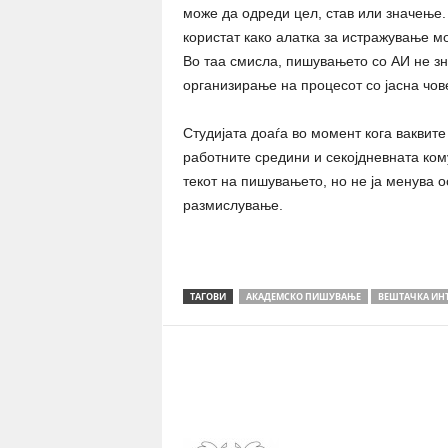
може да одреди цел, став или значење. 
користат како алатка за истражување м
Во таа смисла, пишувањето со АИ не з
организирање на процесот со јасна чов
Студијата доаѓа во момент кога ваквите
работните средини и секојдневната кому
текот на пишувањето, но не ја менува 
размислување.
ТАГОВИ
АКАДЕМСКО ПИШУВАЊЕ
ВЕШТАЧКА ИН
Share