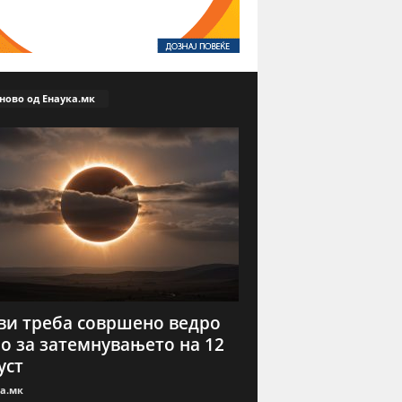
ново од Енаука.мк
ви треба совршено ведро
о за затемнувањето на 12
уст
а.мк