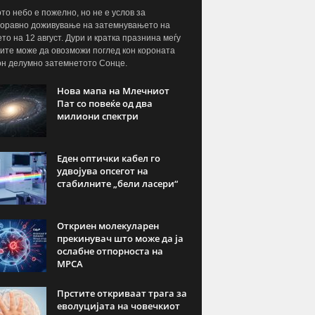
то небо е пожелно, но не е услов за
оравно доживување на затемнувањето на
то на 12 август. Дури и кратка празнина меѓу
ите може да овозможи поглед кон короната
он делумно затемнетото Сонце.
Нова мапа на Млечниот
Пат со повеќе од два
милиони спектри
Еден оптички кабел го
удвојува опсегот на
стабилните „бели ласери“
Откриен молекуларен
прекинувач што може да ја
ослабне отпорноста на
МРСА
Прстите откриваат трага за
еволуцијата на човечкиот