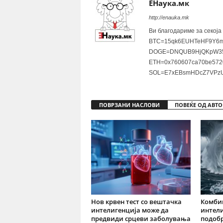
ЕНаука.мк
http://enauka.mk
Ви благодариме за секоја
BTC=15qk6EUHTeHF9Y6m
DOGE=DNQUB9HjQKpW35
ETH=0x760607ca70be572
SOL=E7xEBsmHDcZ7VPzU
ПОВРЗАНИ НАСЛОВИ
ПОВЕЌЕ ОД АВТО
Нов крвен тест со вештачка
Комби
интелигенција може да
интели
предвиди срцеви заболувања
подоб