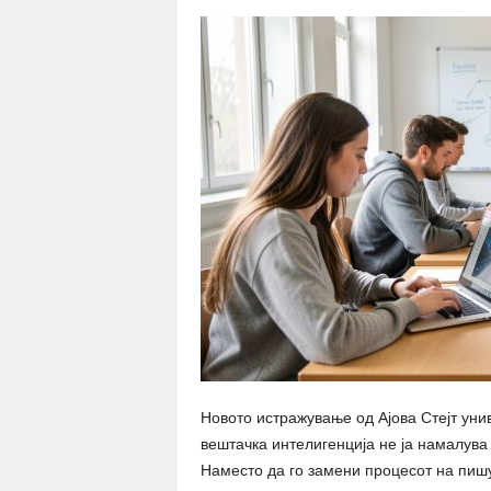
Новото истражување од Ајова Стејт уни
вештачка интелигенција не ја намалува 
Наместо да го замени процесот на пишу