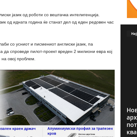
лиски јазик од роботи со вештачка интелигенција.
азик од идната година ќе станат дел од еден редовен час
Нај
лаби со усниот и писмениот англиски јазик, па
а да спроведе пилот-проект вреден 2 милиони евра кој
 на овој проблем.
Нов
арх
пот
ква