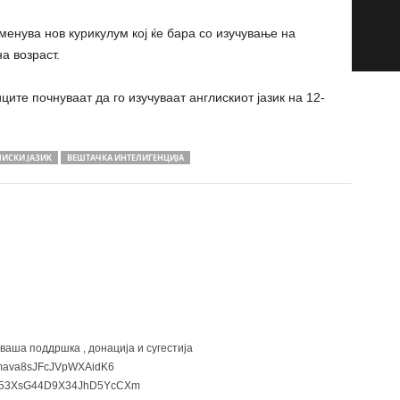
менува нов курикулум кој ќе бара со изучување на
а возраст.
ите почнуваат да го изучуваат англискиот јазик на 12-
ИСКИ ЈАЗИК
ВЕШТАЧКА ИНТЕЛИГЕНЦИЈА
 ваша поддршка , донација и сугестија
ava8sJFcJVpWXAidK6
3XsG44D9X34JhD5YcCXm