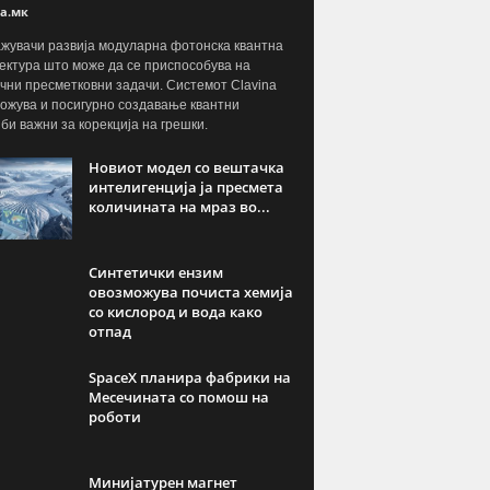
а.мк
жувачи развија модуларна фотонска квантна
ектура што може да се приспособува на
чни пресметковни задачи. Системот Clavina
ожува и посигурно создавање квантни
јби важни за корекција на грешки.
Новиот модел со вештачка
интелигенција ја пресмета
количината на мраз во...
Синтетички ензим
овозможува почиста хемија
со кислород и вода како
отпад
SpaceX планира фабрики на
Месечината со помош на
роботи
Минијатурен магнет