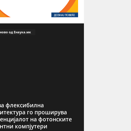
ново од Енаука.мк
а флексибилна
итектура го проширува
енцијалот на фотонските
нтни компјутери