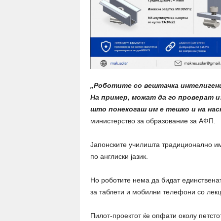
„Роботите со вештачка интелигенци
На пример, можат да го проверат и
што понекогаш им е тешко и на на
министерство за образование за АФП.
Јапонските училишта традиционално и
по англиски јазик.
Но роботите нема да бидат единственат
за таблети и мобилни телефони со лекци
Пилот-проектот ќе опфати околу петсто