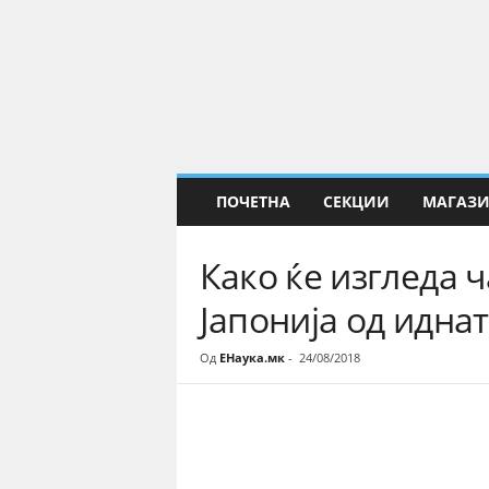
Е
Н
а
у
к
а
ПОЧЕТНА
СЕКЦИИ
МАГАЗ
Како ќе изгледа ч
Јапонија од идна
Од
ЕНаука.мк
-
24/08/2018
Share