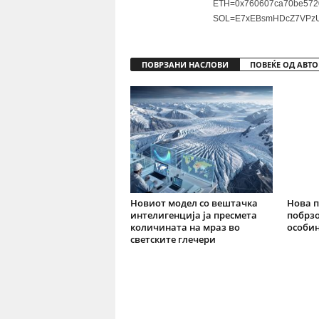
ETH=0x760607ca70be572
SOL=E7xEBsmHDcZ7VPzU
ПОВРЗАНИ НАСЛОВИ
ПОВЕЌЕ ОД АВТО
Новиот модел со вештачка
Нова п
интелигенција ја пресмета
побрзо
количината на мраз во
особин
светските глечери