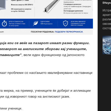
ЕНаук
Истра
архит
разли
овозм
состо
ја кои се веќе на пазарот имаат разни функции.
зговорот на англиските зборови кај учениците,
ставниците“
, вели еден функционер од јапонското
маат проблеми со наоѓањето квалификувани наставници
а мерка, на пример, учениците ќе добијат и апликации
и од изворниот говор на англискиот јазик.
тини ученици.