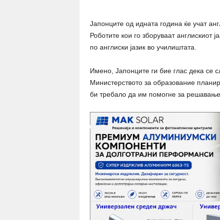
Јапонците од идната година ќе учат анг
Роботите кои го зборуваат англискиот ј
по англиски јазик во училиштата.
Имено, Јапонците ги бие глас дека се с
Министерството за образование планир
би требало да им помогне за решавање