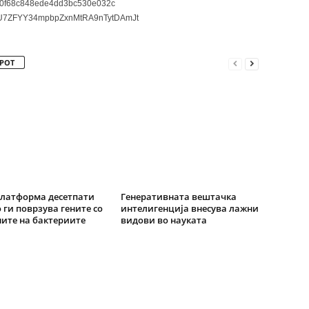
0f68c848ede4dd3bc530e032c
7ZFYY34mpbpZxnMtRA9nTytDAmJt
РОТ
латформа десетпати
Генеративната вештачка
 ги поврзува гените со
интелигенција внесува лажни
ите на бактериите
видови во науката