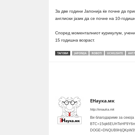
За две години Јапонија ќе почне да при
англиски јазик да се почне на 10-годишн
Според моменталниот курикулум, учениц
15 годишна возраст.
ТАГОВИ
JAPONIJA
ROBOTI
UCHILISHTE
АНГЛ
Share
ЕНаука.мк
http://enauka.mk
Ви благодариме за секоја
BTC=15qk6EUHTeHF9Y6m
DOGE=DNQUB9HjQKpW35