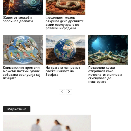
Животот можеби
Фосилниот мозок
започнал двапати
открива дека древните
змии еволуирале во
различни средини
Климатските промени
На трагата на првиот
Подводни коски
можеби поттикнувале
сложен живот на
откриваат како
забрзана еволуција кај
Земјата
исчезнатите џинови
птиците
стигнувале до
пештерите
Маркетинг