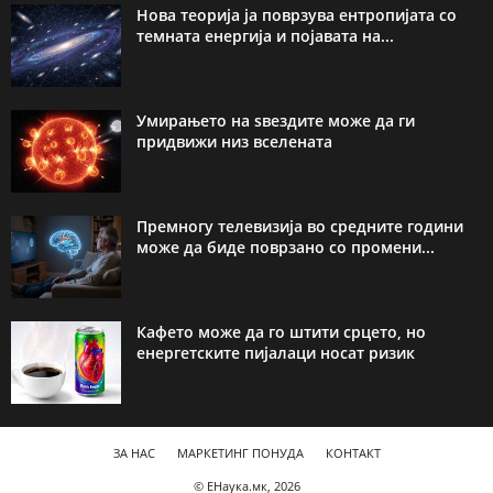
Нова теорија ја поврзува ентропијата со
темната енергија и појавата на...
Умирањето на ѕвездите може да ги
придвижи низ вселената
Премногу телевизија во средните години
може да биде поврзано со промени...
Кафето може да го штити срцето, но
енергетските пијалаци носат ризик
ЗА НАС
МАРКЕТИНГ ПОНУДА
КОНТАКТ
© ЕНаука.мк, 2026