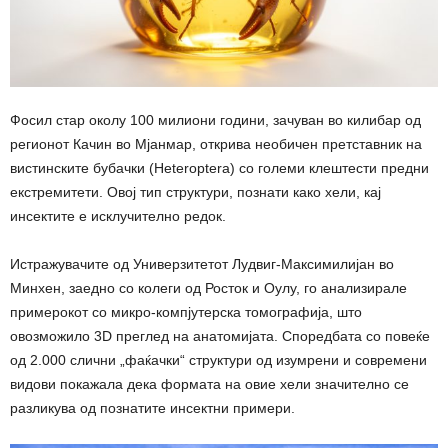
Фосил стар околу 100 милиони години, зачуван во килибар од
регионот Качин во Мјанмар, открива необичен претставник на
вистинските бубачки (Heteroptera) со големи клештести предни
екстремитети. Овој тип структури, познати како хели, кај
инсектите е исклучително редок.
Истражувачите од Универзитетот Лудвиг-Максимилијан во
Минхен, заедно со колеги од Росток и Оулу, го анализирале
примерокот со микро-компјутерска томографија, што
овозможило 3D преглед на анатомијата. Споредбата со повеќе
од 2.000 слични „фаќачки“ структури од изумрени и современи
видови покажала дека формата на овие хели значително се
разликува од познатите инсектни примери.