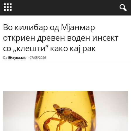
Во килибар од Мјанмар
откриен древен воден инсект
со „клешти“ како кај рак
Од
ЕНаука.мк
-
07/05/2026
Share