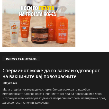
Најново од Енаука.мк
Сперминот може да го засили одговорот
на вакцините кај повозрасните
ЕНаука.мк
Мала студија покажува дека сперми
динот
може да го подобри
имунолошкиот одговор на вакцинацијата кај дел од повозрасните лица.
Истражувачите нагласуваат дека се потребни поголеми испитувања пред
да се донесат конечни заклучоци.