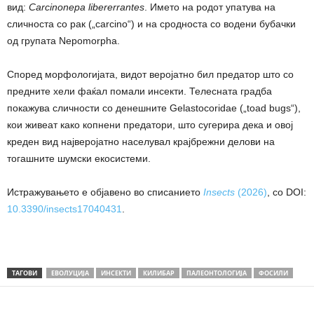
вид:
Carcinonepa libererrantes
. Името на родот упатува на
сличноста со рак („carcino“) и на сродноста со водени бубачки
од групата Nepomorpha.
Според морфологијата, видот веројатно бил предатор што со
предните хели фаќал помали инсекти. Телесната градба
покажува сличности со денешните Gelastocoridae („toad bugs“),
кои живеат како копнени предатори, што сугерира дека и овој
креден вид најверојатно населувал крајбрежни делови на
тогашните шумски екосистеми.
Истражувањето е објавено во списанието
Insects
(2026)
, со DOI:
10.3390/insects17040431
.
ТАГОВИ
ЕВОЛУЦИЈА
ИНСЕКТИ
КИЛИБАР
ПАЛЕОНТОЛОГИЈА
ФОСИЛИ