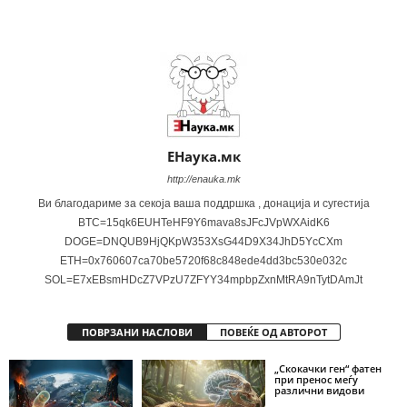
Share
ЕНаука.мк
http://enauka.mk
Ви благодариме за секоја ваша поддршка , донација и сугестија
BTC=15qk6EUHTeHF9Y6mava8sJFcJVpWXAidK6
DOGE=DNQUB9HjQKpW353XsG44D9X34JhD5YcCXm
ETH=0x760607ca70be5720f68c848ede4dd3bc530e032c
SOL=E7xEBsmHDcZ7VPzU7ZFYY34mpbpZxnMtRA9nTytDAmJt
ПОВРЗАНИ НАСЛОВИ
ПОВЕЌЕ ОД АВТОРОТ
„Скокачки ген“ фатен
при пренос меѓу
различни видови