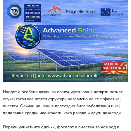
Наодот е особено важен за еволуцијата: ова е четврти познат
случај такви клештести структури независно да се појават кај
инсекти. Слични решенија претходно биле забележани и кај
подалечно сродни членконоги, како ракови и други декаподи.
Поради уникатните одлики, фосилот е сместен во нов род и