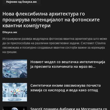
Најново од Енаука.мк
Нова флексибилна архитектура го
проширува потенцијалот на фотонските
квантни компјутери
ЕНаука.мк
Истражувачи развија модуларна фотонска квантна архитектура што може
да се приспособува на различни пресметковни задачи. Системот Clavina
овозможува и посигурно создавање квантни состојби важни за корекција
на грешки.
Новиот модел со вештачка интелигенција
ја пресмета количината на мраз во...
Синтетички ензим овозможува почиста
хемија со кислород и вода како отпад
SpaceX планира фабрики на Месечината со