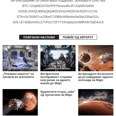
Ви благодариме за секоја ваша поддршка , донација и сугестија
BTC=15qk6EUHTeHF9Y6mava8sJFcJVpWXAidK6
DOGE=DNQUB9HjQKpW353XsG44D9X34JhD5YcCXm
ETH=0x760607ca70be5720f68c848ede4dd3bc530e032c
SOL=E7xEBsmHDcZ7VPzU7ZFYY34mpbpZxnMtRA9nTytDAmJt
ПОВРЗАНИ НАСЛОВИ
ПОВЕЌЕ ОД АВТОРОТ
„Плазмен пиштол“ за
Антарктички
Астероидите би можеле
хигиена во вселената
експеримент открива
да ја снабдуваат идната
нов ризик за идните
колонија на Марс
мисии до Марс
Кјуриосити откри „саќе“
од пукнатини на Марс