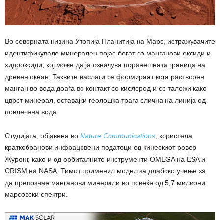
Во северната низина Утопија Планитија на Марс, истражувачите
идентификувале минерален појас богат со манганови оксиди и
хидроксиди, кој може да ја означува поранешната граница на
древен океан. Таквите наслаги се формираат кога растворен
манган во вода доаѓа во контакт со кислород и се таложи како
цврст минерал, оставајќи геолошка трага слична на линија од
повлечена вода.
Студијата, објавена во
Nature Communications
, користела
краткобранови инфрацрвени податоци од кинескиот ровер
Журонг, како и од орбиталните инструменти OMEGA на ESA и
CRISM на NASA. Тимот применил модел за длабоко учење за
да препознае манганови минерали во повеќе од 5,7 милиони
марсовски спектри.