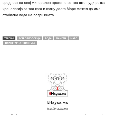
вредност на овој минерален прстен е во тоа што нуди ретка
хронологија за тоа кога и колку долго Марс можел да има
стабилна вода на површината.
ТАГОВИ
АСТРОБИОЛОГИЈА
ВОДА
МАНГАН
МАРС
ПЛАНЕТАРНА ГЕОЛОГИЈА
Share
ЕНаука.мк
http://enauka.mk