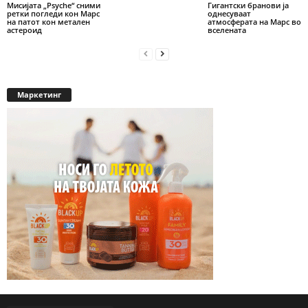
Мисијата „Psyche“ сними
Гигантски бранови ја
ретки погледи кон Марс
однесуваат
на патот кон метален
атмосферата на Марс во
астероид
вселената
Маркетинг