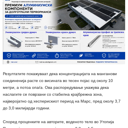
Резултатите покажуваат дека концентрацијата на манганови
соединенија расте со висината во тесен појас од околу 10
метри, а потоа опаѓа. Ова распоредување укажува дека
наслагите се поврзани со стабилна крајбрежна зона,
најверојатно од хесперискиот период на Марс, пред околу 3,7
до 3,0 милијарди години.
Според проценките на авторите, воденото тело во Утопија