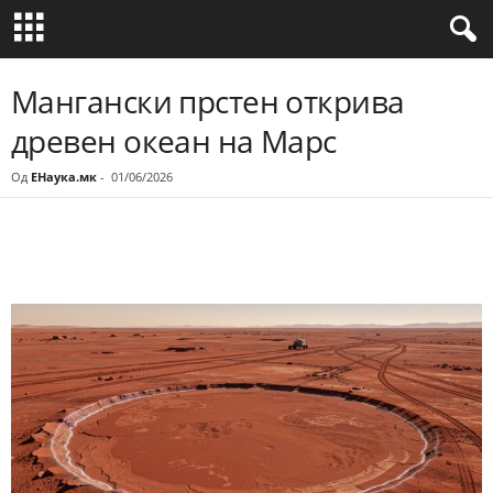
Мангански прстен открива
древен океан на Марс
Од
ЕНаука.мк
-
01/06/2026
Share