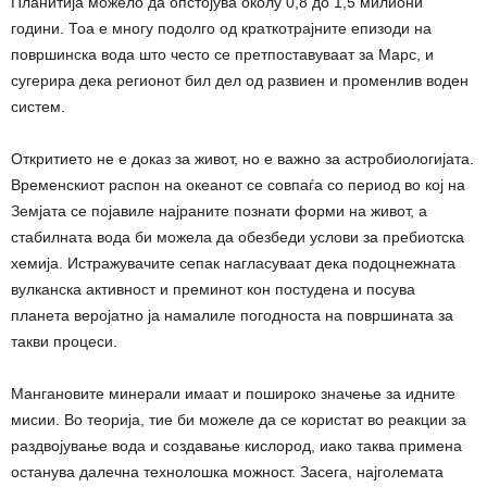
Планитија можело да опстојува околу 0,8 до 1,5 милиони
години. Тоа е многу подолго од краткотрајните епизоди на
површинска вода што често се претпоставуваат за Марс, и
сугерира дека регионот бил дел од развиен и променлив воден
систем.
Откритието не е доказ за живот, но е важно за астробиологијата.
Временскиот распон на океанот се совпаѓа со период во кој на
Земјата се појавиле најраните познати форми на живот, а
стабилната вода би можела да обезбеди услови за пребиотска
хемија. Истражувачите сепак нагласуваат дека подоцнежната
вулканска активност и преминот кон постудена и посува
планета веројатно ја намалиле погодноста на површината за
такви процеси.
Мангановите минерали имаат и пошироко значење за идните
мисии. Во теорија, тие би можеле да се користат во реакции за
раздвојување вода и создавање кислород, иако таква примена
останува далечна технолошка можност. Засега, најголемата