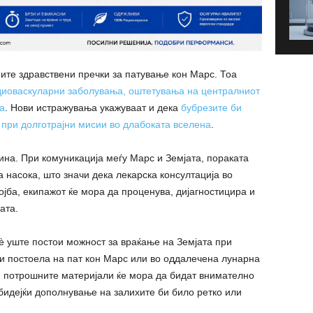
ите здравствени пречки за патување кон Марс. Тоа
диоваскуларни заболувања, оштетувања на централниот
а
. Нови истражувања укажуваат и дека
бубрезите би
 при долготрајни мисии во длабоката вселена
.
ина. При комуникација меѓу Марс и Земјата, пораката
 насока, што значи дека лекарска консултација во
ојба, екипажот ќе мора да проценува, дијагностицира и
ата.
è уште постои можност за враќање на Земјата при
би постоела на пат кон Марс или во оддалечена лунарна
и потрошните материјали ќе мора да бидат внимателно
 бидејќи дополнување на залихите би било ретко или