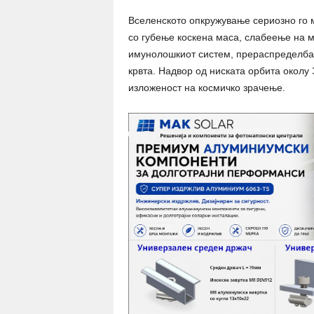
Вселенското опкружување сериозно го м
со губење коскена маса, слабеење на м
имунолошкиот систем, прераспределба н
крвта. Надвор од ниската орбита околу
изложеност на космичко зрачење.