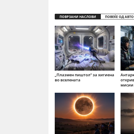
ПОВРЗАНИ НАСЛОВИ
ПОВЕЌЕ ОД АВТО
„Плазмен пиштол“ за хигиена
Антарк
во вселената
открив
мисии