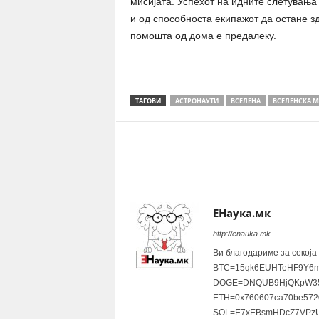
мисијата. Успехот на идните слетувања
и од способноста екипажот да остане з
помошта од дома е предалеку.
ТАГОВИ
АСТРОНАУТИ
ВСЕЛЕНА
ВСЕЛЕНСКА 
Share
ЕНаука.мк
http://enauka.mk
Ви благодариме за секоја
BTC=15qk6EUHTeHF9Y6m
DOGE=DNQUB9HjQKpW35
ETH=0x760607ca70be572
SOL=E7xEBsmHDcZ7VPzU