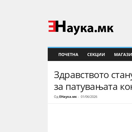
Е
Н
а
у
к
а
ПОЧЕТНА
СЕКЦИИ
МАГАЗ
Здравството стан
за патувањата к
Од
ЕНаука.мк
-
01/06/2026
Share