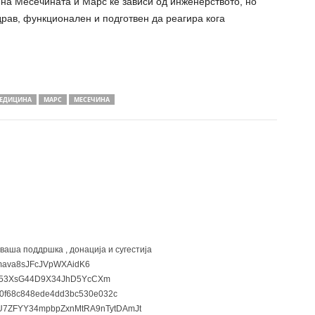
 на Месечината и Марс ќе зависи од инженерството, но
драв, функционален и подготвен да реагира кога
МЕДИЦИНА
МАРС
МЕСЕЧИНА
 ваша поддршка , донација и сугестија
ava8sJFcJVpWXAidK6
3XsG44D9X34JhD5YcCXm
0f68c848ede4dd3bc530e032c
7ZFYY34mpbpZxnMtRA9nTytDAmJt