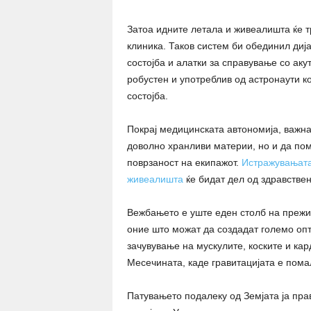
Затоа идните летала и живеалишта ќе т
клиника. Таков систем би обединил диј
состојба и алатки за справување со аку
робустен и употреблив од астронаути к
состојба.
Покрај медицинската автономија, важна
доволно хранливи материи, но и да пом
поврзаност на екипажот.
Истражувањата
живеалишта
ќе бидат дел од здравствена
Вежбањето е уште еден столб на прежив
оние што можат да создадат големо оп
зачувување на мускулите, коските и кар
Месечината, каде гравитацијата е пома
Патувањето подалеку од Земјата ја пр