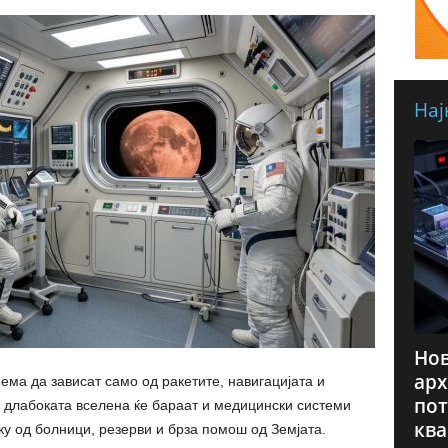
Нај
Нов
арх
ма да зависат само од ракетите, навигацијата и
пот
 длабоката вселена ќе бараат и медицински системи
ква
ку од болници, резерви и брза помош од Земјата.