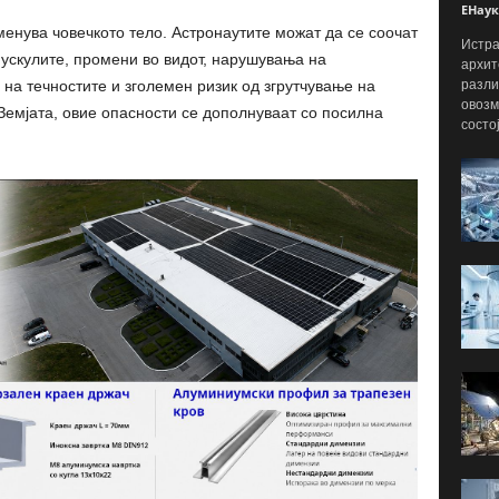
ЕНаук
енува човечкото тело. Астронаутите можат да се соочат
Истра
ускулите, промени во видот, нарушувања на
архит
разли
а течностите и зголемен ризик од згрутчување на
овозм
 Земјата, овие опасности се дополнуваат со посилна
состо