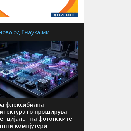
ново од Енаука.мк
а флексибилна
итектура го проширува
енцијалот на фотонските
нтни компјутери