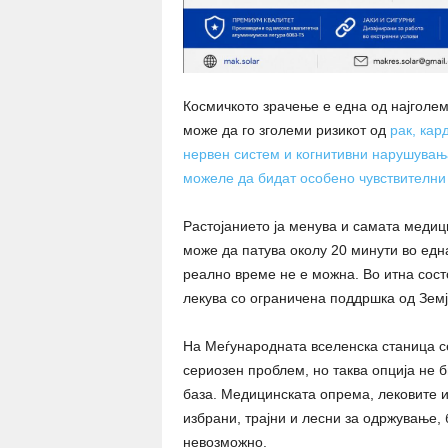
Космичкото зрачење е една од најголем
може да го зголеми ризикот од
рак, кар
нервен систем и когнитивни нарушувањ
можеле да бидат особено чувствителни
Растојанието ја менува и самата медиц
може да патува околу 20 минути во една
реално време не е можна. Во итна сост
лекува со ограничена поддршка од Земј
На Меѓународната вселенска станица с
сериозен проблем, но таква опција не 
база. Медицинската опрема, лековите 
избрани, трајни и лесни за одржување,
невозможно.