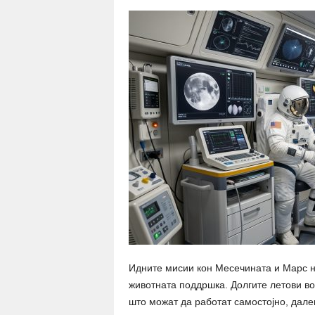
Идните мисии кон Месечината и Марс не
животната поддршка. Долгите летови во
што можат да работат самостојно, дале