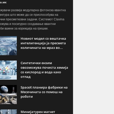
а.мк
жувачи развија модуларна фотонска квантна
ектура што може да се приспособува на
чни пресметковни задачи. Системот Clavina
ожува и посигурно создавање квантни
јби важни за корекција на грешки.
Новиот модел со вештачка
интелигенција ја пресмета
количината на мраз во...
Синтетички ензим
овозможува почиста хемија
со кислород и вода како
отпад
SpaceX планира фабрики на
Месечината со помош на
роботи
Минијатурен магнет