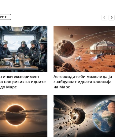
РОТ
тички експеримент
Астероидите би можеле да ја
а нов ризик за идните
снабдуваат идната колонија
 до Марс
на Марс