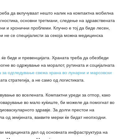
реба да вклучуваат нешто налик на компактна мобилна
агностика, основни третмани, следење на здравствената
тни и хронични проблеми. Клучно е тој да биде лесен,
ои не се специјалисти за секоја можна медицинска
 ќе биде и превенцијата. Храната треба да обезбеди
огне во одржување на моралот, рутината и социјалната
 за одгледување свежа храна во лунарни и марсовски
та стратегија, а не само од логистиката.
ување во вселената. Компактни уреди за отпор, како
товарување во мало куќиште, би можеле да помогнат во
диоваскуларното здравје. За долги престои на
ла од земјината, ваквите мерки ќе бидат неопходни.
ави медицината дел од основната инфраструктура на