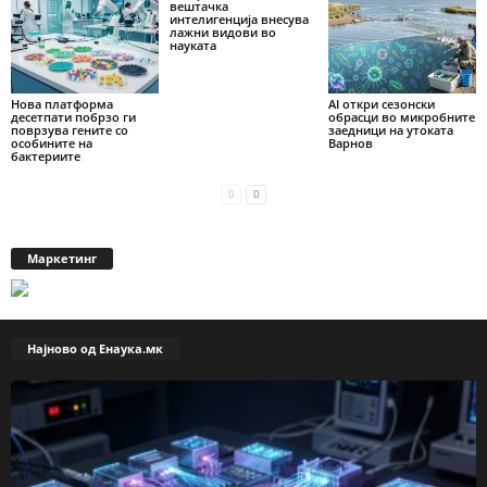
вештачка
интелигенција внесува
лажни видови во
науката
Нова платформа
AI откри сезонски
десетпати побрзо ги
обрасци во микробните
поврзува гените со
заедници на утоката
особините на
Варнов
бактериите
Маркетинг
Најново од Енаука.мк