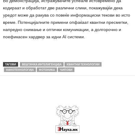
Во демонстрација, истражувачите успеале истовремено да
кодираат и обработат две различни слики, покажувајќи дека
уредот може да ракува со повеќе информациски текови во исто
време. Потенцијалните примени опфаќаат квантни пресметки,
напредно снимање и оптички комуникации, а долгорочно и
поефикасен хардвер за идни AI системи.
ТАГОВИ
ВЕШТАЧКА ИНТЕЛИГЕНЦИЈА
КВАНТНИ ТЕХНОЛОГИИ
НАНОТЕХНОЛОГИЈА
ФОТОНИКА
ЧИПОВИ
Share