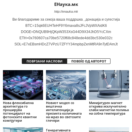
ЕНаука.мк
http://enauka.mk
Ви благодариме за секоја ваша поддршка , донација и сугестија
BTC=15qk6EUHTeHF9Y6mava8sJFcJVpWXAidK6
DOGE=DNQUB9HjQKpW353XsG44D9X34JhD5YcCXm
ETH=0x760607ca70be5720f68c848ede4dd3bc530e032c
SOL=E7xEBsmHDcZ7VPzU7ZFYY34mpbpZxnMtRA9nTytDAmJt
ПОВРЗАНИ НАСЛОВИ
ПОВЕЌЕ ОД АВТОРОТ
Нова флексибилна
Новиот модел со
Минијатурен магнет
архитектура го
вештачка
открива исклучително
проширува
интелигенција ја
слаби магнетни полиња
потенцијалот на
пресмета количината
на собна температура
фотонските квантни
на мраз во светските
компјутери
глечери
Генеративната