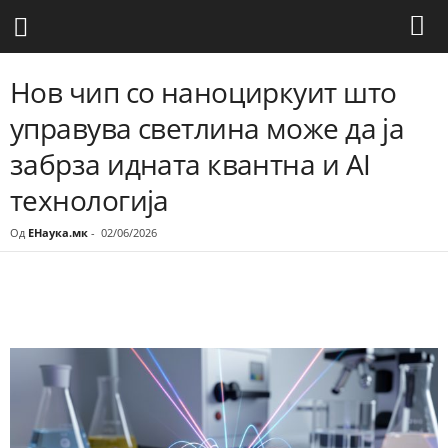
Нов чип со наноциркуит што
управува светлина може да ја
забрза идната квантна и AI
технологија
Од
ЕНаука.мк
-
02/06/2026
Share