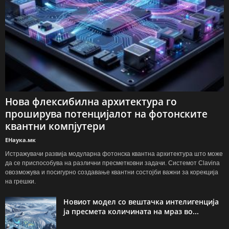
Нова флексибилна архитектура го
проширува потенцијалот на фотонските
квантни компјутери
ЕНаука.мк
Истражувачи развија модуларна фотонска квантна архитектура што може
да се приспособува на различни пресметковни задачи. Системот Clavina
овозможува и посигурно создавање квантни состојби важни за корекција
на грешки.
Новиот модел со вештачка интелигенција
ја пресмета количината на мраз во...