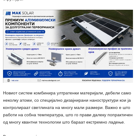
Новиот систем комбинира ултратенки материјали, дебели само
неколку атоми, со специјално дизајнирани наноструктури кои ја
контролираат светлината на многу мали размери. Важно е што
работи на собна температура, што го прави далеку попрактичен
од многу квантни технологии што бараат екстремно ладење.