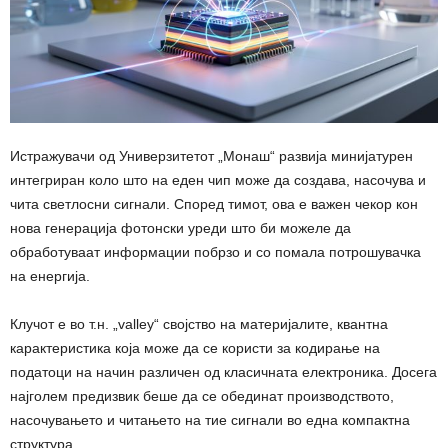
Истражувачи од Универзитетот „Монаш“ развија минијатурен
интегриран коло што на еден чип може да создава, насочува и
чита светлосни сигнали. Според тимот, ова е важен чекор кон
нова генерација фотонски уреди што би можеле да
обработуваат информации побрзо и со помала потрошувачка
на енергија.
Клучот е во т.н. „valley“ својство на материјалите, квантна
карактеристика која може да се користи за кодирање на
податоци на начин различен од класичната електроника. Досега
најголем предизвик беше да се обединат производството,
насочувањето и читањето на тие сигнали во една компактна
структура.