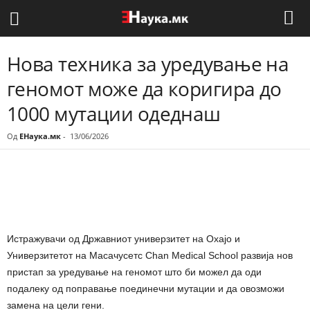
Нова техника за уредување на
геномот може да коригира до
1000 мутации одеднаш
Од
ЕНаука.мк
-
13/06/2026
Share
Истражувачи од Државниот универзитет на Охајо и
Универзитетот на Масачусетс Chan Medical School развија нов
пристап за уредување на геномот што би можел да оди
подалеку од поправање поединечни мутации и да овозможи
замена на цели гени.