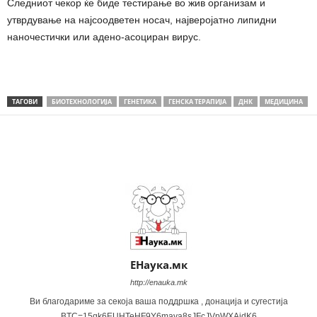
Следниот чекор ќе биде тестирање во жив организам и
утврдување на најсоодветен носач, најверојатно липидни
наночестички или адено-асоциран вирус.
ТАГОВИ
БИОТЕХНОЛОГИЈА
ГЕНЕТИКА
ГЕНСКА ТЕРАПИЈА
ДНК
МЕДИЦИНА
Share
ЕНаука.мк
http://enauka.mk
Ви благодариме за секоја ваша поддршка , донација и сугестија
BTC=15qk6EUHTeHF9Y6mava8sJFcJVpWXAidK6