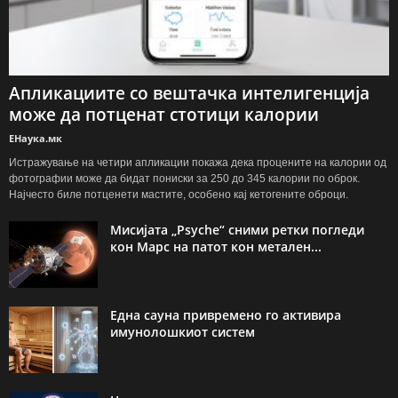
Апликациите со вештачка интелигенција
може да потценат стотици калории
ЕНаука.мк
Истражување на четири апликации покажа дека процените на калории од
фотографии може да бидат пониски за 250 до 345 калории по оброк.
Најчесто биле потценети мастите, особено кај кетогените оброци.
Мисијата „Psyche“ сними ретки погледи
кон Марс на патот кон метален...
Една сауна привремено го активира
имунолошкиот систем