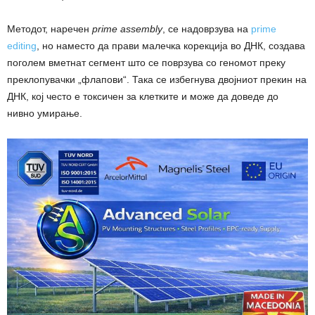
Методот, наречен
prime assembly
, се надоврзува на
prime
editing
, но наместо да прави малечка корекција во ДНК, создава
поголем вметнат сегмент што се поврзува со геномот преку
преклопувачки „флапови“. Така се избегнува двојниот прекин на
ДНК, кој често е токсичен за клетките и може да доведе до
нивно умирање.