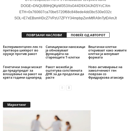
DOGE=DNQUB9HjQKpW353XsG44D9X34JhD5YcCXm
ETH=0x760607ca70be5720f68c848ede4dd3bc530e032c
SOL=E7xEBsmHDcZ7VPzU7ZFYY34mpbpZxnMtRA9nTytDAmJt
ПОВРЗАНИ НАСЛОВИ
ПОВЕЌЕ ОД АВТОРОТ
Експериментален лек го
Силициумски наножици
Вештачки клетки
претвора шеќерот во
ја обновуваат
откриваат како живите
оружје против ракот
функцијата на
клетки ја менуваат
стареещите Т-клетки
формата
Генетички знаци можат
Ракот можеби ја
Ново активирање на
да предупредат за
оштетува сопствената
замолчениот ген
влошување на ракот на
ДНК за да продолжи да
поврзан со
крвта години однапред
расте
Фридрајхова атаксија
Маркетинг