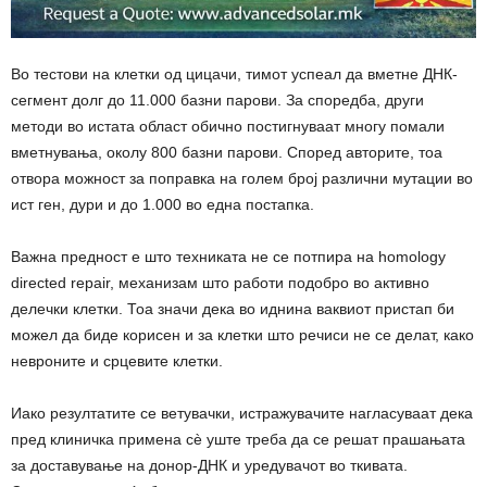
Во тестови на клетки од цицачи, тимот успеал да вметне ДНК-
сегмент долг до 11.000 базни парови. За споредба, други
методи во истата област обично постигнуваат многу помали
вметнувања, околу 800 базни парови. Според авторите, тоа
отвора можност за поправка на голем број различни мутации во
ист ген, дури и до 1.000 во една постапка.
Важна предност е што техниката не се потпира на homology
directed repair, механизам што работи подобро во активно
делечки клетки. Тоа значи дека во иднина ваквиот пристап би
можел да биде корисен и за клетки што речиси не се делат, како
невроните и срцевите клетки.
Иако резултатите се ветувачки, истражувачите нагласуваат дека
пред клиничка примена сè уште треба да се решат прашањата
за доставување на донор-ДНК и уредувачот во ткивата.