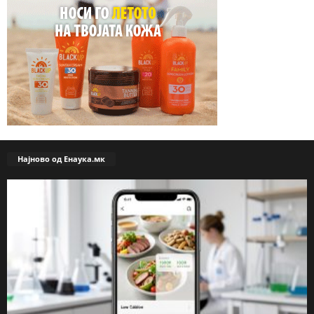
Најново од Енаука.мк