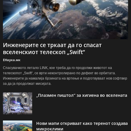
Инженерите се тркаат да го спасат
вселенскиот телескоп „Swift“
ЕНаука.мк
Спасувачкото летало LINK, кое треба да го продолжи животот на
телескопот „Swift“, се врти неконтролирано по дефект во орбитата.
Инженерите ја намалија брзината на вртење и подготвуваат нов софтвер
за да ја продолжат мисијата.
„Плазмен пиштол“ за хигиена во вселената
Нови мапи откриваат како теренот создава
микроклими