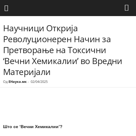
Научници Открија
Револуционерен Начин за
Претворање на Токсични
‘Вечни Хемикалии’ во Вредни
Материјали
Од
ЕНаука.мк
-
02/04/2025
Share
Што се ‘Вечни Хемикалии’?