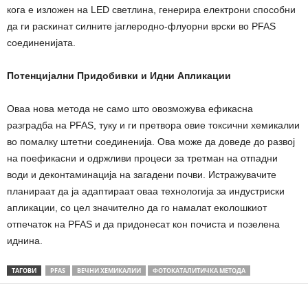
кога е изложен на LED светлина, генерира електрони способни
да ги раскинат силните јаглеродно-флуорни врски во PFAS
соединенијата.
Потенцијални Придобивки и Идни Апликации
Оваа нова метода не само што овозможува ефикасна
разградба на PFAS, туку и ги претвора овие токсични хемикалии
во помалку штетни соединенија. Ова може да доведе до развој
на поефикасни и одржливи процеси за третман на отпадни
води и деконтаминација на загадени почви. Истражувачите
планираат да ја адаптираат оваа технологија за индустриски
апликации, со цел значително да го намалат еколошкиот
отпечаток на PFAS и да придонесат кон почиста и позелена
иднина.
ТАГОВИ
PFAS
ВЕЧНИ ХЕМИКАЛИИ
ФОТОКАТАЛИТИЧКА МЕТОДА