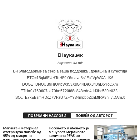
Share
ЕНаука.мк
http://enauka.mk
Ви благодариме за секоја ваша поддршка , донација и сугестија
BTC=15qk6EUHTeHF9Y6mava8sJFcJVpWXAidK6
DOGE=DNQUB9HjQKpW353XsG44D9X34JhD5YcCXm
ETH=0x760607ca70be5720f68c848ede4dd3bc530e032c
SOL=E7xEBsmHDcZ7VPzU7ZFYY34mpbpZxnMtRA9nTytDAmJt
ПОВРЗАНИ НАСЛОВИ
ПОВЕЌЕ ОД АВТОРОТ
Магнетен материјал
Носењето и абењето ја
отстранува повеќе од
менуваат мерливата
95% од микро- и
количина PFAS во
нанопластиката во вода
пожарникарска опрема