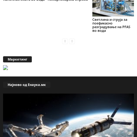
Светлина и струја за
поефикасно
разградување на PFAS
во вода
Маркетинг
Најново од Енаука.мк