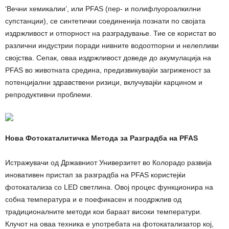
‘Вечни хемикалии’, или PFAS (пер- и полифлуороалкилни
супстанции), се синтетички соединенија познати по својата
издржливост и отпорност на разградување. Тие се користат во
различни индустрии поради нивните водоотпорни и нелепливи
својства. Сепак, оваа издржливост доведе до акумулација на
PFAS во животната средина, предизвикувајќи загриженост за
потенцијални здравствени ризици, вклучувајќи карцином и
репродуктивни проблеми.
Нова Фотокаталитичка Метода за Разградба на PFAS
Истражувачи од Државниот Универзитет во Колорадо развија
иновативен пристап за разградба на PFAS користејќи
фотокатализа со LED светлина. Овој процес функционира на
собна температура и е поефикасен и поодржлив од
традиционалните методи кои бараат високи температури.
Клучот на оваа техника е употребата на фотокатализатор кој,