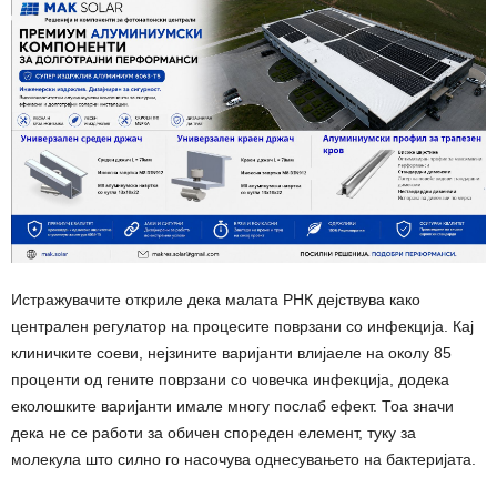
Истражувачите откриле дека малата РНК дејствува како
централен регулатор на процесите поврзани со инфекција. Кај
клиничките соеви, нејзините варијанти влијаеле на околу 85
проценти од гените поврзани со човечка инфекција, додека
еколошките варијанти имале многу послаб ефект. Тоа значи
дека не се работи за обичен спореден елемент, туку за
молекула што силно го насочува однесувањето на бактеријата.