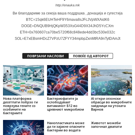
http://enauka.mk
Ви благодариме за секоја ваша поддршка , донација и сугестија
BTC=15qk6EUHTeHF9Y6mava8sJFcJVpWXAidK6
DOGE=DNQUB9HjQKpW353XsG44D9X34JhD5YcCXm
ETH=0x760607ca70be5720f68c848ede4dd3bc530e032c
SOL=E7xEBsmHDcZ7VPzU7ZFYY34mpbpZxnMtRA9nTytDAmJt
ПОВРЗАНИ НАСЛОВИ
ПОВЕЌЕ ОД АВТОРОТ
Нова платформа
Бактериофагите ја
AI откри сезонски
десетпати побрзо ги
ослободуваат
обрасци во микробните
поврзува гените со
витаминот Б12 во
заедници на утоката
особините на
цревниот микробиом
Варнов
бактериите
Нанопластиката може
Животот можеби
да ги зајакне опасните
започнал двапати
бактерии во водата