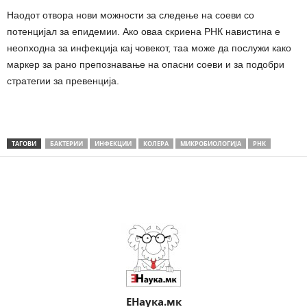
Наодот отвора нови можности за следење на соеви со
потенцијал за епидемии. Ако оваа скриена РНК навистина е
неопходна за инфекција кај човекот, таа може да послужи како
маркер за рано препознавање на опасни соеви и за подобри
стратегии за превенција.
ТАГОВИ
БАКТЕРИИ
ИНФЕКЦИИ
КОЛЕРА
МИКРОБИОЛОГИЈА
РНК
Share
ЕНаука.мк