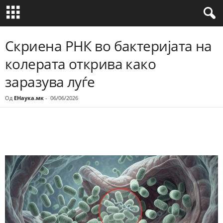
Скриена РНК во бактеријата на
колерата открива како
заразува луѓе
Од
ЕНаука.мк
-
06/06/2026
Share