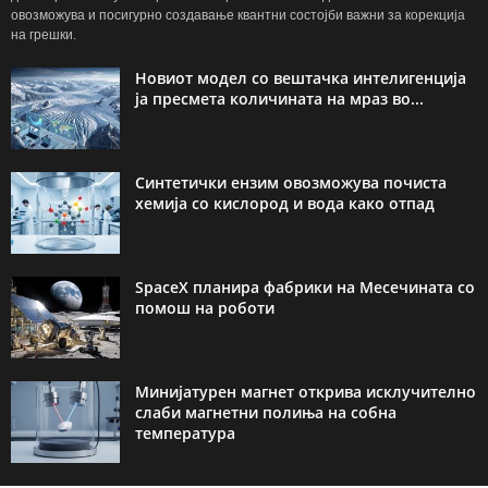
овозможува и посигурно создавање квантни состојби важни за корекција
на грешки.
Новиот модел со вештачка интелигенција
ја пресмета количината на мраз во...
Синтетички ензим овозможува почиста
хемија со кислород и вода како отпад
SpaceX планира фабрики на Месечината со
помош на роботи
Минијатурен магнет открива исклучително
слаби магнетни полиња на собна
температура