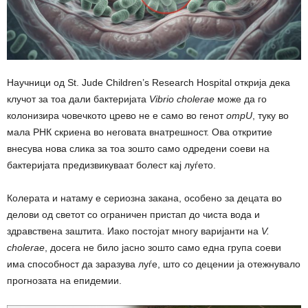
Научници од St. Jude Children’s Research Hospital открија дека
клучот за тоа дали бактеријата
Vibrio cholerae
може да го
колонизира човечкото црево не е само во генот
ompU
, туку во
мала РНК скриена во неговата внатрешност. Ова откритие
внесува нова слика за тоа зошто само одредени соеви на
бактеријата предизвикуваат болест кај луѓето.
Колерата и натаму е сериозна закана, особено за децата во
делови од светот со ограничен пристап до чиста вода и
здравствена заштита. Иако постојат многу варијанти на
V.
cholerae
, досега не било јасно зошто само една група соеви
има способност да заразува луѓе, што со децении ја отежнувало
прогнозата на епидемии.