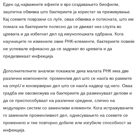
Еден од најважните ефекти е врз создавањето биофилм,
заштитна обвивка што бактериите ја користат за преживување.
Кај соевите поврзани со луѓе, оваа обвивка е потисната, што им
помага на бактериите полесно да се движат низ слузта во
цревата и да избегнат дел од имунолошката одбрана. Кога
научниците ги измениле овие РНК-елементи, бактериите повеќе
не успевале ефикасно да се задржат во цревата и да
предизвикаат инфекција.
Дополнителните анализи покажале дека малата РНК има две
различни компоненти: променлив дел што се наоѓа во рамките
на
ompU
и конзервиран дел што се наоѓа надвор од него. Оваа
градба им овозможува на бактериите да разменуваат делови и
да се приспособуваат на различни средини, слично на
модуларен систем со заменливи елементи. Кога истражувачите
го замениле променливиот дел, однесувањето на соевите се
променило и тие повторно добиле или изгубиле способност за
инфекција.