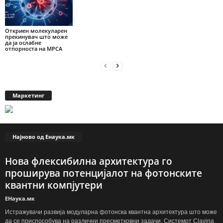
Откриен молекуларен
прекинувач што може
да ја ослабне
отпорноста на МРСА
Маркетинг
Најново од Енаука.мк
Нова флексибилна архитектура го
проширува потенцијалот на фотонските
квантни компјутери
ЕНаука.мк
Истражувачи развија модуларна фотонска квантна архитектура што може
да се приспособува на различни пресметковни задачи. Системот Clavina