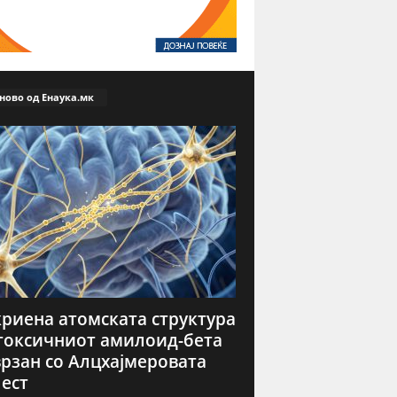
ново од Енаука.мк
риена атомската структура
токсичниот амилоид-бета
рзан со Алцхајмеровата
ест