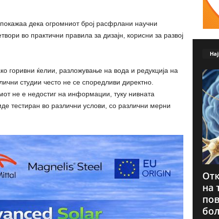
 покажаа дека огромниот број расфрлани научни
твори во практични правила за дизајн, корисни за развој
Нај
ако горивни ќелии, разложување на вода и редукција на
лични студии често не се споредливи директно.
от не е недостиг на информации, туку нивната
иде тестиран во различни услови, со различни мерни
Отк
на 
пов
бол