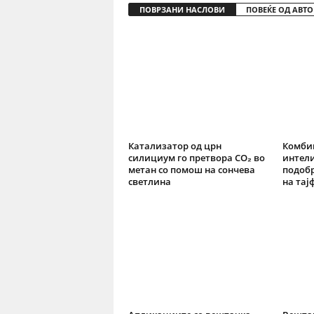
ПОВРЗАНИ НАСЛОВИ
ПОВЕЌЕ ОД АВТО
Катализатор од црн
Комби
силициум го претвора CO₂ во
интели
метан со помош на сончева
подоб
светлина
на тај