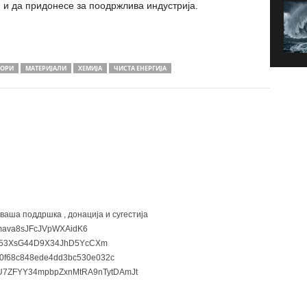
 и да придонесе за поодржлива индустрија.
ТОРИ
МАТЕРИЈАЛИ
ХЕМИЈА
ЧИСТА ЕНЕРГИЈА
 ваша поддршка , донација и сугестија
ava8sJFcJVpWXAidK6
3XsG44D9X34JhD5YcCXm
0f68c848ede4dd3bc530e032c
7ZFYY34mpbpZxnMtRA9nTytDAmJt