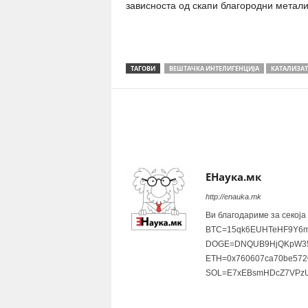
зависноста од скапи благородни метали
ТАГОВИ
ВЕШТАЧКА ИНТЕЛИГЕНЦИЈА
КАТАЛИЗА
Share
ЕНаука.мк
http://enauka.mk
Ви благодариме за секоја
BTC=15qk6EUHTeHF9Y6m
DOGE=DNQUB9HjQKpW35
ETH=0x760607ca70be572
SOL=E7xEBsmHDcZ7VPzU