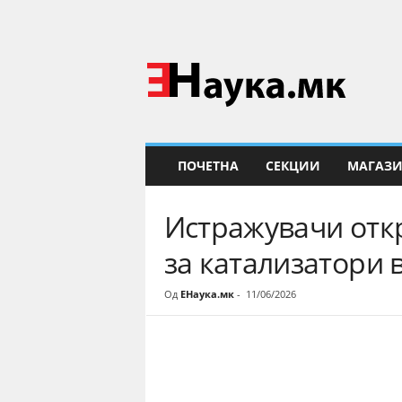
Е
Н
а
у
к
а
ПОЧЕТНА
СЕКЦИИ
МАГАЗ
Истражувачи отк
за катализатори 
Од
ЕНаука.мк
-
11/06/2026
Share