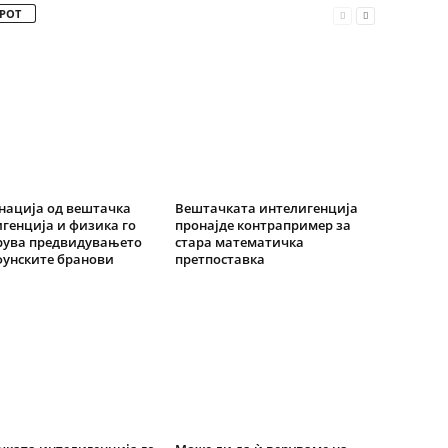
РОТ
нација од вештачка
Вештачката интелигенција
генција и физика го
пронајде контрапример за
рува предвидувањето
стара математичка
фунските бранови
претпоставка