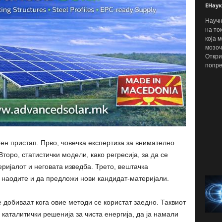
ЕНаук
Научн
на то
која 
мозоч
Откри
попре
н пристап. Прво, човечка експертиза за внимателно
торо, статистички модели, како регресија, за да се
еријалот и неговата изведба. Трето, вештачка
 наодите и да предложи нови кандидат-материјали.
 добиваат кога овие методи се користат заедно. Таквиот
каталитички решенија за чиста енергија, да ја намали