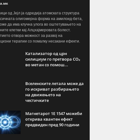
а.мк
ици од Јејл ја одредија атомската структура
ксичната олигомерна форма на амилоид-бета,
може да има клучна улога во оштетувањето на
ните клетки кај Алцхајмеровата болест.
тието отвора можност за развој на
цизни терапии со помалку несакани ефекти.
Катализатор од црн
силициум го претвора CO₂
во метан со помош...
Вселенските летала може да
го искриват разбирањето
на движењето на
честичките
Магнетарот 1E 1547 можеби
открива квантен ефект
предвиден пред 90 години