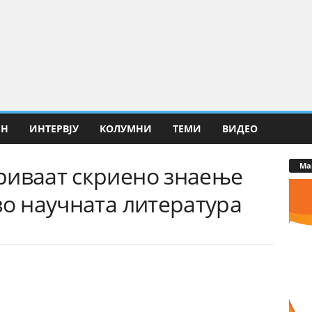
ИН
ИНТЕРВЈУ
КОЛУМНИ
ТЕМИ
ВИДЕО
Ма
риваат скриено знаење
во научната литература