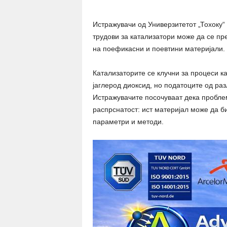
Истражувачи од Универзитетот „Тохоку“
трудови за катализатори може да се пре
на поефикасни и поевтини материјали.
Катализаторите се клучни за процеси к
јаглерод диоксид, но податоците од раз
Истражувачите посочуваат дека проблем
распрснатост: ист материјал може да б
параметри и методи.