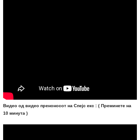
Видео од видео преноносот на Спејс екс : ( Преминете на
10 минута )