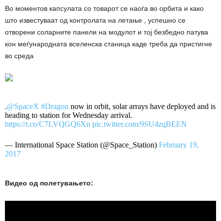
Во моментов капсулата со товарот се наоѓа во орбита и како
што известуваат од контролата на летање , успешно се
отворени соларните панели на модулот и тој безбедно патува
кон меѓународната вселенска станица каде треба да пристигне
во среда
.
@SpaceX
#Dragon
now in orbit, solar arrays have deployed and is
heading to station for Wednesday arrival.
https://t.co/C7LVQGQ6Xn
pic.twitter.com/9SU4zqBEEN
— International Space Station (@Space_Station)
February 19,
2017
Видео од полетувањето: