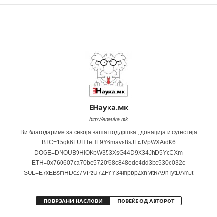
Share
ЕНаука.мк
http://enauka.mk
Ви благодариме за секоја ваша поддршка , донација и сугестија
BTC=15qk6EUHTeHF9Y6mava8sJFcJVpWXAidK6
DOGE=DNQUB9HjQKpW353XsG44D9X34JhD5YcCXm
ETH=0x760607ca70be5720f68c848ede4dd3bc530e032c
SOL=E7xEBsmHDcZ7VPzU7ZFYY34mpbpZxnMtRA9nTytDAmJt
ПОВРЗАНИ НАСЛОВИ
ПОВЕЌЕ ОД АВТОРОТ