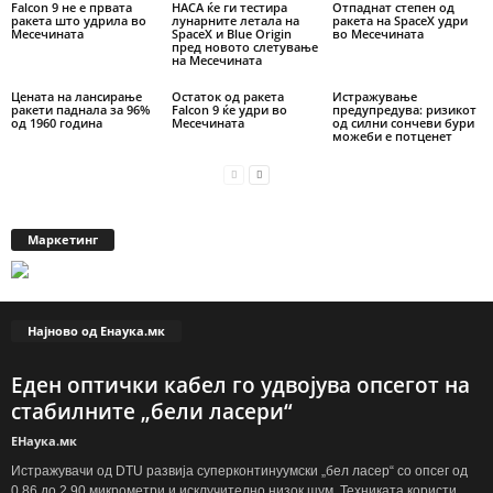
Falcon 9 не е првата
НАСА ќе ги тестира
Отпаднат степен од
ракета што удрила во
лунарните летала на
ракета на SpaceX удри
Месечината
SpaceX и Blue Origin
во Месечината
пред новото слетување
на Месечината
Цената на лансирање
Остаток од ракета
Истражување
ракети паднала за 96%
Falcon 9 ќе удри во
предупредува: ризикот
од 1960 година
Месечината
од силни сончеви бури
можеби е потценет
Маркетинг
Најново од Енаука.мк
Еден оптички кабел го удвојува опсегот на
стабилните „бели ласери“
ЕНаука.мк
Истражувачи од DTU развија суперконтинуумски „бел ласер“ со опсег од
0,86 до 2,90 микрометри и исклучително низок шум. Техниката користи