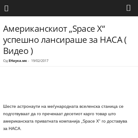
Американскиот „Space X“
успешно лансираше за НАСА (
Видео )
Од
ЕНаука.мк
-
19/02/2017
Share
Шесте астронаути на меѓународната вселенска станица се
подготвуваат да го пречекаат десетиот карго товар што
американската приватната компанија „Space X“ го доставува
за НАСА.