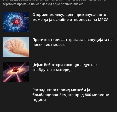
термичка промена на мал дел од едно оптичко влакно.
Откриен молекуларен прекинувач што
може да ја ослабне отпорноста на МРСА
Прстите откриваат трага за еволуцијата на
човечкиот мозок
Џејмс Веб откри како црна дупка се
снабдува со материја
Распаднат астероид можеби ја
бомбардирал Земјата пред 800 милиони
години