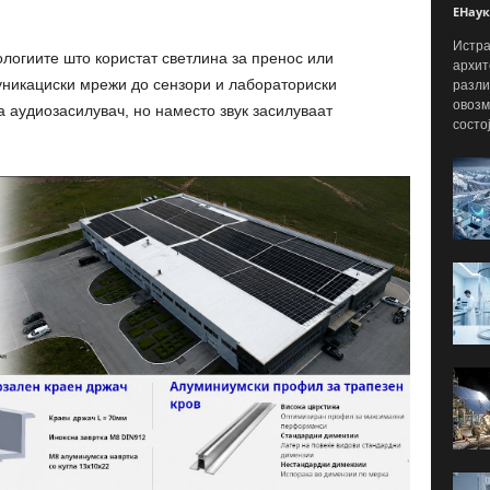
ЕНаук
Истра
ологиите што користат светлина за пренос или
архит
никациски мрежи до сензори и лабораториски
разли
овозм
а аудиозасилувач, но наместо звук засилуваат
состо