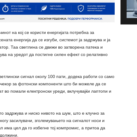
чинот на кој се користи енергијата потребна за
ната енергија да се изгуби, системот ја задржува и ја
тор. Таа светлина се движи во затворена патека и
ува на уредот да постигне силен ефект со релативно
ветлински сигнал околу 100 пати, додека работи со само
 чекор за фотонски компоненти што би можеле да се
ат во помали електронски уреди, вклучувајќи лаптопи и
о задржува и ниско нивото на шум, што е клучно за
ногу засилувачи, зголемувањето на сигналот носи и
 има цел да го избегне тој компромис, а притоа да
 должини.