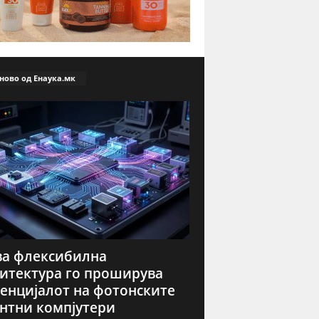
ново од Енаука.мк
а флексибилна
итектура го проширува
енцијалот на фотонските
нтни компјутери