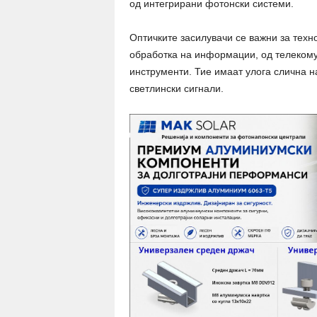
од интегрирани фотонски системи.
Оптичките засилувачи се важни за техн
обработка на информации, од телекому
инструменти. Тие имаат улога слична н
светлински сигнали.