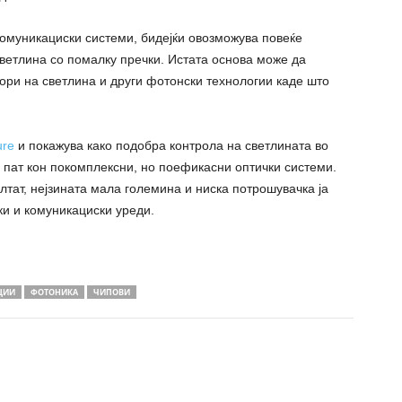
омуникациски системи, бидејќи овозможува повеќе
ветлина со помалку пречки. Истата основа може да
вори на светлина и други фотонски технологии каде што
ure
и покажува како подобра контрола на светлината во
 пат кон покомплексни, но поефикасни оптички системи.
лтат, нејзината мала големина и ниска потрошувачка ја
и и комуникациски уреди.
ЦИИ
ФОТОНИКА
ЧИПОВИ