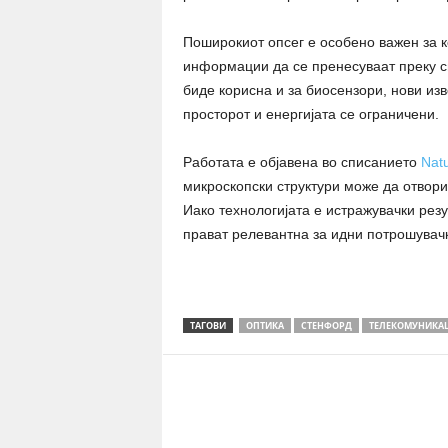
Поширокиот опсег е особено важен за к
информации да се пренесуваат преку с
биде корисна и за биосензори, нови из
просторот и енергијата се ограничени.
Работата е објавена во списанието
Nat
микроскопски структури може да отвори
Иако технологијата е истражувачки резу
прават релевантна за идни потрошувачк
ТАГОВИ
ОПТИКА
СТЕНФОРД
ТЕЛЕКОМУНИКА
Share