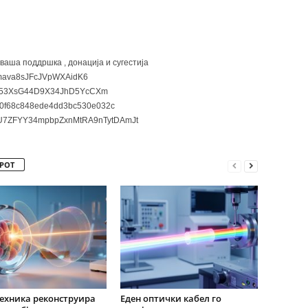
 ваша поддршка , донација и сугестија
ava8sJFcJVpWXAidK6
3XsG44D9X34JhD5YcCXm
0f68c848ede4dd3bc530e032c
7ZFYY34mpbpZxnMtRA9nTytDAmJt
РОТ
ехника реконструира
Еден оптички кабел го