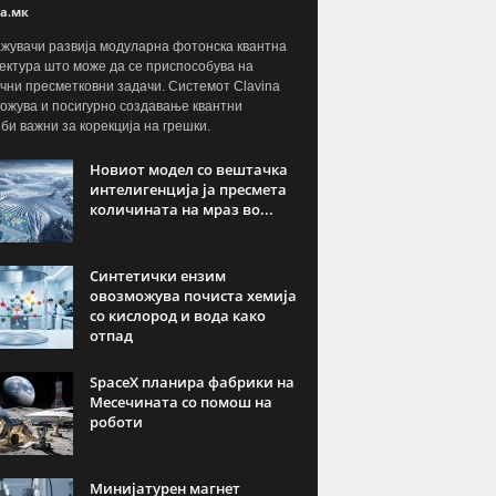
а.мк
жувачи развија модуларна фотонска квантна
ектура што може да се приспособува на
чни пресметковни задачи. Системот Clavina
ожува и посигурно создавање квантни
јби важни за корекција на грешки.
Новиот модел со вештачка
интелигенција ја пресмета
количината на мраз во...
Синтетички ензим
овозможува почиста хемија
со кислород и вода како
отпад
SpaceX планира фабрики на
Месечината со помош на
роботи
Минијатурен магнет