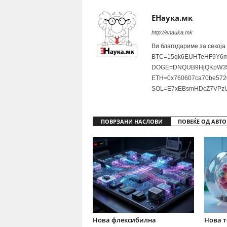
ЕНаука.мк
http://enauka.mk
Ви благодариме за секоја
BTC=15qk6EUHTeHF9Y6m
DOGE=DNQUB9HjQKpW35
ETH=0x760607ca70be572
SOL=E7xEBsmHDcZ7VPzU
ПОВРЗАНИ НАСЛОВИ
ПОВЕЌЕ ОД АВТО
Нова флексибилна
Нова т