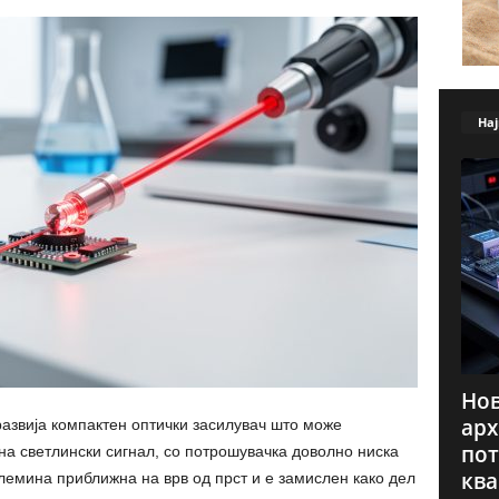
Нај
Нов
арх
азвија компактен оптички засилувач што може
пот
 на светлински сигнал, со потрошувачка доволно ниска
ква
олемина приближна на врв од прст и е замислен како дел