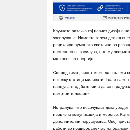
Клучната разлика кај новиот дизајн е на
засилување. Наместо голем дел од внесе
рециклира пумпната светлина во резона
постепено се засилува, што му овозмож
мал влез на енергија.
Според тимот, чипот може да зголеми с
неколку стотици миливати. Тоа е важен
напојуваат од батерии и да се вградува
паметни телефони.
Истражувачите посочуваат дека уредот г
прецизна комуникација и мерење. Кај м
дополнителни нарушувања. Овој пристап
работи во поширок спектар на бранови