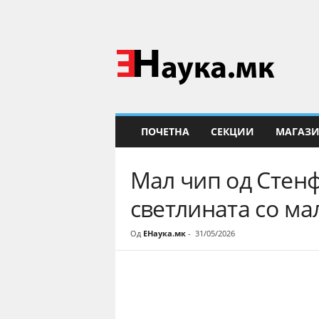
Е
Н
а
у
к
а
ПОЧЕТНА
СЕКЦИИ
МАГАЗ
Мал чип од Стенф
светлината со м
Од
ЕНаука.мк
-
31/05/2026
Share