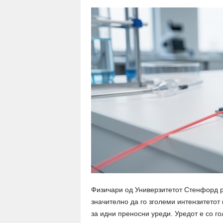
Физичари од Универзитетот Стенфорд р
значително да го зголеми интензитетот
за идни преносни уреди. Уредот е со г